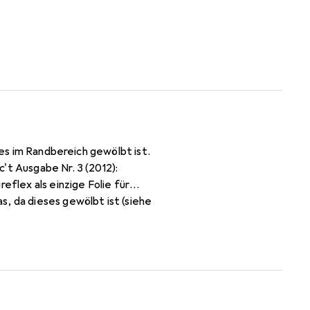
ses im Randbereich gewölbt ist.
't Ausgabe Nr. 3 (2012):
eflex als einzige Folie für
, da dieses gewölbt ist (siehe
rleichte Anbringung - 100%
ängt die Luft beim Aufbringen
enbarkeit! Die Dipos
9C optimiert.