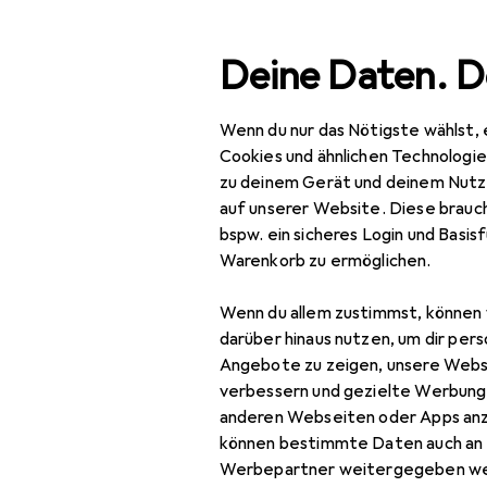
Suche
Deine Daten. D
Wenn du nur das Nötigste wählst, 
Navigation nach Kategorien
Gesamtsortiment
IT + Multimedia
Smartphones + Tabl
Gesamtsortiment
Cookies und ähnlichen Technologi
zu deinem Gerät und deinem Nutz
IT + Multimedia
auf unserer Website. Diese brauch
bspw. ein sicheres Login und Basis
Smartphones +
Warenkorb zu ermöglichen.
Tablets
Wenn du allem zustimmst, können 
Smartphone
darüber hinaus nutzen, um dir pers
Zubehör
Angebote zu zeigen, unsere Webs
Smartphone Schutz
verbessern und gezielte Werbung
anderen Webseiten oder Apps an
Handykette
können bestimmte Daten auch an 
Werbepartner weitergegeben we
Smartphone Hülle