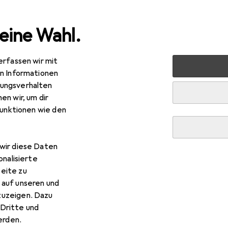
eine Wahl.
erfassen wir mit
ets
Smartphone Zubehör
Smartphone Schutz
Smartp
en Informationen
ungsverhalten
en wir, um dir
funktionen wie den
wir diese Daten
onalisierte
eite zu
 auf unseren und
zuzeigen. Dazu
Dritte und
rden.