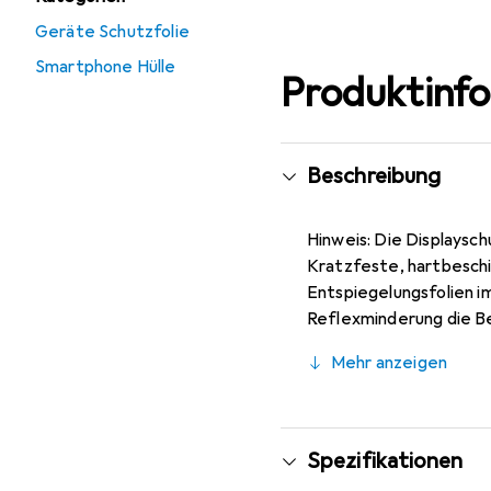
Geräte Schutzfolie
Smartphone Hülle
Produktinf
Beschreibung
Hinweis: Die Displaysch
Kratzfeste, hartbeschic
Entspiegelungsfolien im
Reflexminderung die Be
Fotos), blasenfrei und 
Mehr anzeigen
blasenfreie Montage bei
und schmiegt sich damit
Displayschutzfolie bie
Spezifikationen