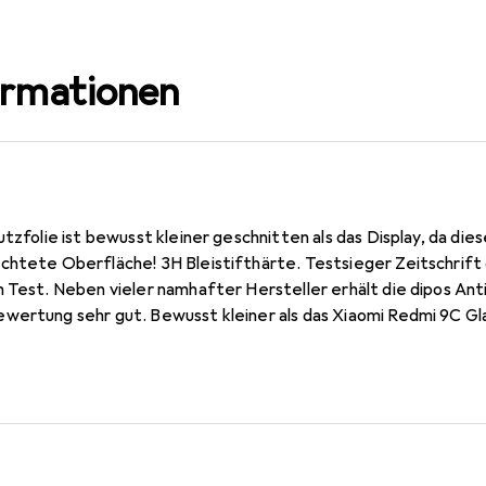
ormationen
utzfolie ist bewusst kleiner geschnitten als das Display, da die
htete Oberfläche! 3H Bleistifthärte. Testsieger Zeitschrift c
 Test. Neben vieler namhafter Hersteller erhält die dipos Antir
wertung sehr gut. Bewusst kleiner als das Xiaomi Redmi 9C Glas
jederzeit rückstandsfrei zu entfernen (ohne Klebstoff). Kinde
 gereinigtem Display! Die spezielle Silikon Haftschicht verdr
 von selbst an das Display an. Keine Beeinträchtigung der Bedi
tet ein angenehmes Bediengefühl und ist für das Xiaomi Redmi 