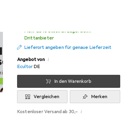
übermorgen geliefert
Mehr als 10 Stück an Lager beim
Drittanbieter
Lieferort angeben für genaue Lieferzeit
i
Angebot von
Ecultor
DE
In den Warenkorb
Vergleichen
Merken
i
Kostenloser Versand ab 30,–