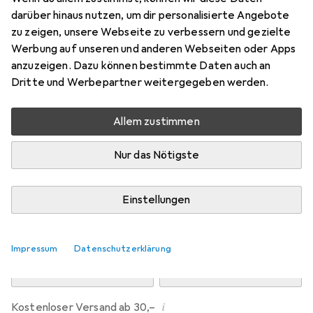
Preis in EUR inkl. MwSt.
darüber hinaus nutzen, um dir personalisierte Angebote
zu zeigen, unsere Webseite zu verbessern und gezielte
Marke
Bewertungen
Werbung auf unseren und anderen Webseiten oder Apps
Mehr von Dipos
anzuzeigen. Dazu können bestimmte Daten auch an
Dritte und Werbepartner weitergegeben werden.
Do, 13.8. geliefert
Allem zustimmen
Mehr als 10 Stück an Lager beim Drittanbieter
Lieferort angeben für genaue Lieferzeit
Nur das Nötigste
i
Angebot von
Ecultor
DE
Einstellungen
In den Warenkorb
Impressum
Datenschutzerklärung
Vergleichen
Merken
i
Kostenloser Versand ab 30,–