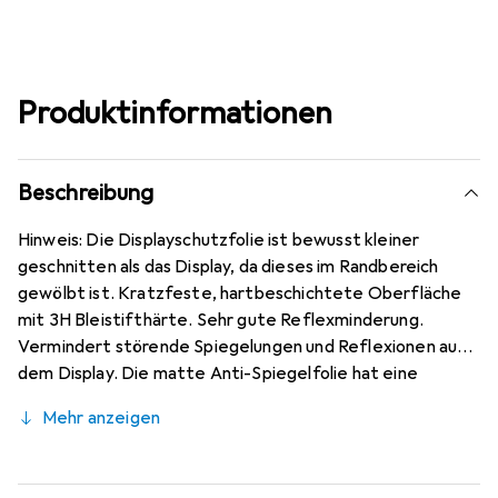
Produktinformationen
Beschreibung
Hinweis: Die Displayschutzfolie ist bewusst kleiner
geschnitten als das Display, da dieses im Randbereich
gewölbt ist. Kratzfeste, hartbeschichtete Oberfläche
mit 3H Bleistifthärte. Sehr gute Reflexminderung.
Vermindert störende Spiegelungen und Reflexionen auf
dem Display. Die matte Anti-Spiegelfolie hat eine
papierähnliche Oberfläche. Bewusst kleiner als das Xiaomi
Mehr anzeigen
Redmi K40 Glas, da dieses gewölbt ist (siehe Fotos),
blasenfrei und jederzeit rückstandsfrei zu entfernen
(ohne Klebstoff). Kinderleichte Anbringung - 100%