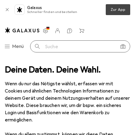
Galaxus
Zur App
Schneller finden und bestellen
Einstellungen
Kundenkonto
Vergleichslisten
Merklisten
Warenkorb
Navigation nach Kategorien
Menü
Suche
z
Deine Daten. Deine Wahl.
Smartphone Schutzfolie
Dipos Displayschutzfolie Antireflex
Wenn du nur das Nötigste wählst, erfassen wir mit
Cookies und ähnlichen Technologien Informationen zu
6 Bilder
deinem Gerät und deinem Nutzungsverhalten auf unserer
Website. Diese brauchen wir, um dir bspw. ein sicheres
EUR
3,99
Login und Basisfunktionen wie den Warenkorb zu
Dipos
Displayschutzfolie Antireflex
ermöglichen.
Xiaomi Redmi K40
Wenn du allem zustimmst, können wir diese Daten