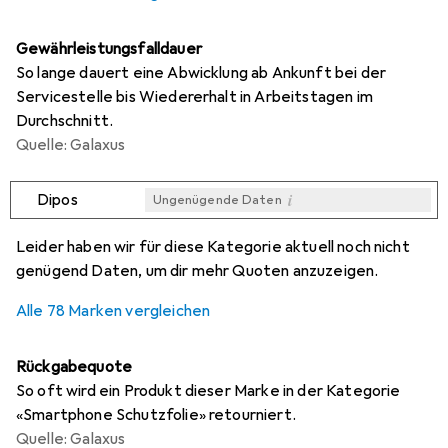
Gewährleistungsfalldauer
So lange dauert eine Abwicklung ab Ankunft bei der
Servicestelle bis Wiedererhalt in Arbeitstagen im
Durchschnitt.
Quelle: Galaxus
i
Dipos
Ungenügende Daten
i
i
i
i
Ungenügende Daten
Ungenügende Daten
Ungenügende Daten
Ungenügende Daten
Leider haben wir für diese Kategorie aktuell noch nicht
genügend Daten, um dir mehr Quoten anzuzeigen.
Alle 78 Marken vergleichen
Rückgabequote
So oft wird ein Produkt dieser Marke in der Kategorie
«Smartphone Schutzfolie» retourniert.
Quelle: Galaxus