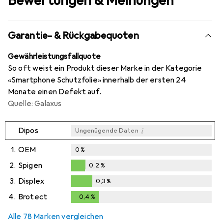
Bewertungen & Meinungen
Garantie- & Rückgabequoten
Gewährleistungsfallquote
So oft weist ein Produkt dieser Marke in der Kategorie
«Smartphone Schutzfolie» innerhalb der ersten 24
Monate einen Defekt auf.
Quelle: Galaxus
i
Dipos
Ungenügende Daten
1.
OEM
0
%
2.
Spigen
0,2
%
0,2
%
3.
Displex
0,3
%
0,3
%
4.
Brotect
0,4
%
0,4
%
Alle 78 Marken vergleichen