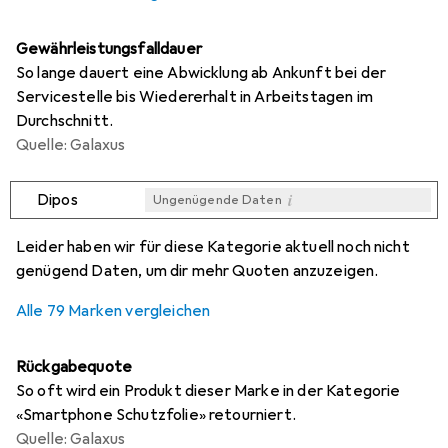
Gewährleistungsfalldauer
So lange dauert eine Abwicklung ab Ankunft bei der
Servicestelle bis Wiedererhalt in Arbeitstagen im
Durchschnitt.
Quelle: Galaxus
i
Dipos
Ungenügende Daten
i
i
i
i
Ungenügende Daten
Ungenügende Daten
Ungenügende Daten
Ungenügende Daten
Leider haben wir für diese Kategorie aktuell noch nicht
genügend Daten, um dir mehr Quoten anzuzeigen.
Alle 79 Marken vergleichen
Rückgabequote
So oft wird ein Produkt dieser Marke in der Kategorie
«Smartphone Schutzfolie» retourniert.
Quelle: Galaxus