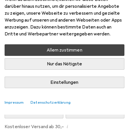
Preis in EUR inkl. MwSt.
darüber hinaus nutzen, um dir personalisierte Angebote
zu zeigen, unsere Webseite zu verbessern und gezielte
Marke
Bewertungen
Werbung auf unseren und anderen Webseiten oder Apps
Mehr von Dipos
anzuzeigen. Dazu können bestimmte Daten auch an
Dritte und Werbepartner weitergegeben werden.
Di, 11.8. geliefert
Allem zustimmen
Mehr als 10 Stück an Lager beim Drittanbieter
Lieferort angeben für genaue Lieferzeit
Nur das Nötigste
i
Angebot von
Ecultor
DE
Einstellungen
In den Warenkorb
Impressum
Datenschutzerklärung
Vergleichen
Merken
i
Kostenloser Versand ab 30,–