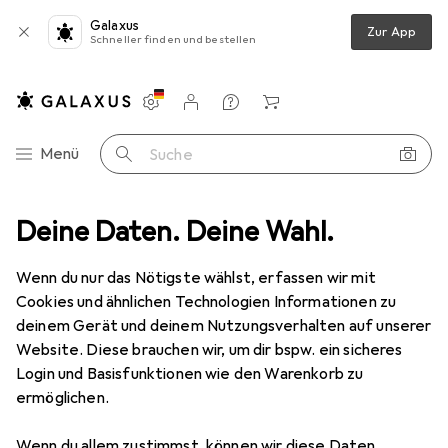
Galaxus
Zur App
Schneller finden und bestellen
Einstellungen
Kundenkonto
Vergleichslisten
Merklisten
Warenkorb
Navigation nach Kategorien
Menü
Suche
z
Deine Daten. Deine Wahl.
Smartphone Schutzfolie
Dipos Displayschutzfolie Antireflex
Wenn du nur das Nötigste wählst, erfassen wir mit
Cookies und ähnlichen Technologien Informationen zu
6 Bilder
deinem Gerät und deinem Nutzungsverhalten auf unserer
Website. Diese brauchen wir, um dir bspw. ein sicheres
EUR
5,99
Login und Basisfunktionen wie den Warenkorb zu
Dipos
Displayschutzfolie Antireflex
ermöglichen.
ZTE Axon 20
Wenn du allem zustimmst, können wir diese Daten