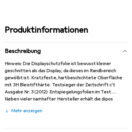
Produktinformationen
Beschreibung
Hinweis: Die Displayschutzfolie ist bewusst kleiner
geschnitten als das Display, da dieses im Randbereich
gewölbt ist. Kratzfeste, hartbeschichtete Oberfläche
mit 3H Bleistifthärte. Testsieger der Zeitschrift c't
Ausgabe Nr. 3 (2012): Entspiegelungsfolien im Test.
Neben vieler namhafter Hersteller erhält die dipos
Antireflex als einzige Folie für Reflexminderung die
Mehr anzeigen
Bewertung sehr gut. Bewusst kleiner als das ZTE Axon 20
5G Rückseite Glas, da dieses gewölbt ist (siehe Fotos),
blasenfrei und jederzeit rückstandsfrei zu entfernen