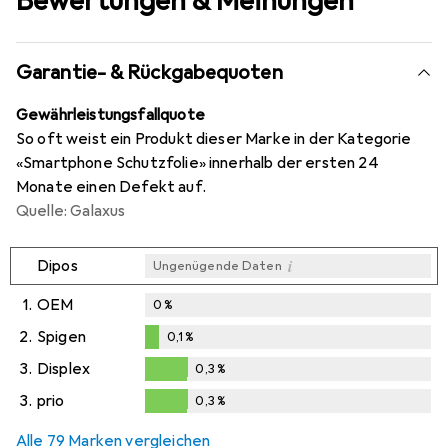
Bewertungen & Meinungen
Garantie- & Rückgabequoten
Gewährleistungsfallquote
So oft weist ein Produkt dieser Marke in der Kategorie
«Smartphone Schutzfolie» innerhalb der ersten 24
Monate einen Defekt auf.
Quelle: Galaxus
i
Dipos
Ungenügende Daten
1.
OEM
0
%
2.
Spigen
0,1
%
0,1
%
3.
Displex
0,3
%
0,3
%
3.
prio
0,3
%
0,3
%
Alle 79 Marken vergleichen