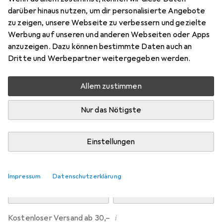
Preis in EUR inkl. MwSt.
darüber hinaus nutzen, um dir personalisierte Angebote
zu zeigen, unsere Webseite zu verbessern und gezielte
Marke
Bewertungen
Werbung auf unseren und anderen Webseiten oder Apps
Mehr von Dipos
anzuzeigen. Dazu können bestimmte Daten auch an
Dritte und Werbepartner weitergegeben werden.
Mi, 12.8. geliefert
Allem zustimmen
Mehr als 10 Stück an Lager beim Drittanbieter
Lieferort angeben für genaue Lieferzeit
Nur das Nötigste
i
Angebot von
Ecultor
DE
Einstellungen
In den Warenkorb
Impressum
Datenschutzerklärung
Vergleichen
Merken
i
Kostenloser Versand ab 30,–