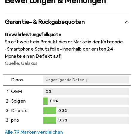
Bewertungen & Meinungen
Garantie- & Rückgabequoten
Gewährleistungsfallquote
So oft weist ein Produkt dieser Marke in der Kategorie
«Smartphone Schutzfolie» innerhalb der ersten 24
Monate einen Defekt auf.
Quelle: Galaxus
i
Dipos
Ungenügende Daten
1.
OEM
0
%
2.
Spigen
0,1
%
0,1
%
3.
Displex
0,3
%
0,3
%
3.
prio
0,3
%
0,3
%
Alle 79 Marken vergleichen