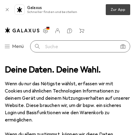
Galaxus
Zur App
Schneller finden und bestellen
Einstellungen
Kundenkonto
Vergleichslisten
Merklisten
Warenkorb
Navigation nach Kategorien
Menü
Suche
Deine Daten. Deine Wahl.
Smartphone Schutzfolie
Dipos Displayschutzfolie Crystalclear
Wenn du nur das Nötigste wählst, erfassen wir mit
Cookies und ähnlichen Technologien Informationen zu
4 Bilder
deinem Gerät und deinem Nutzungsverhalten auf unserer
Website. Diese brauchen wir, um dir bspw. ein sicheres
EUR
5,89
Login und Basisfunktionen wie den Warenkorb zu
Dipos
Displayschutzfolie Crystalclear
ermöglichen.
Doogee S96 Pro
Wenn du allem zustimmst, können wir diese Daten