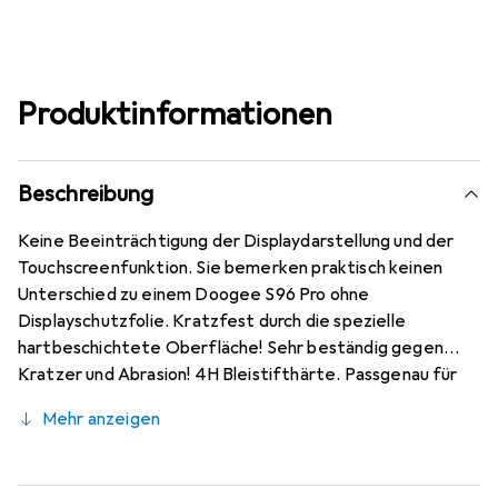
Produktinformationen
Beschreibung
Keine Beeinträchtigung der Displaydarstellung und der
Touchscreenfunktion. Sie bemerken praktisch keinen
Unterschied zu einem Doogee S96 Pro ohne
Displayschutzfolie. Kratzfest durch die spezielle
hartbeschichtete Oberfläche! Sehr beständig gegen
Kratzer und Abrasion! 4H Bleistifthärte. Passgenau für
Doogee S96 Pro zugeschnitten, hervorragende Qualität
Mehr anzeigen
gewährleistet durch den Einsatz mit modernsten
Präzisionsmaschinen (Laserschnitttechnik) - optimale
Randhaftung, sehr gute Formstabilität. Kinderleichte