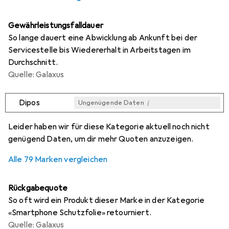
Gewährleistungsfalldauer
So lange dauert eine Abwicklung ab Ankunft bei der
Servicestelle bis Wiedererhalt in Arbeitstagen im
Durchschnitt.
Quelle: Galaxus
i
Dipos
Ungenügende Daten
i
i
i
i
Ungenügende Daten
Ungenügende Daten
Ungenügende Daten
Ungenügende Daten
Leider haben wir für diese Kategorie aktuell noch nicht
genügend Daten, um dir mehr Quoten anzuzeigen.
Alle 79 Marken vergleichen
Rückgabequote
So oft wird ein Produkt dieser Marke in der Kategorie
«Smartphone Schutzfolie» retourniert.
Quelle: Galaxus