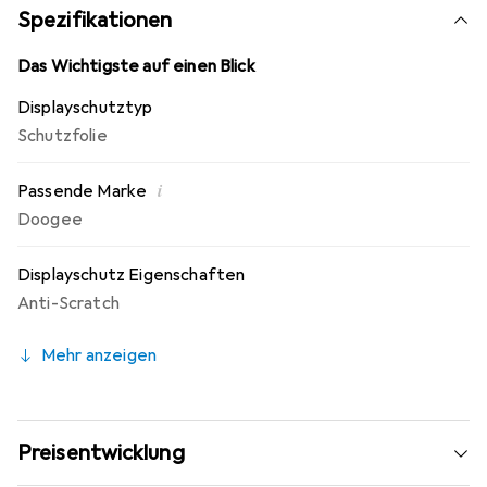
Montage! Keine Blasenbildung bei staubfreiem Display
Spezifikationen
möglich! Beim Auftragen der Folie wird die Luft verdrängt
und schmiegt sich wie von selbst an das Display an.
Das Wichtigste auf einen Blick
Jederzeit rückstandsfrei entfernbar! Made in Germany -
Displayschutztyp
Konstruktion, Zuschnitt und Konfektionierung zu fairen
Schutzfolie
Löhnen in Deutschland.
i
Passende Marke
Doogee
Displayschutz Eigenschaften
Anti-Scratch
Mehr anzeigen
Preisentwicklung