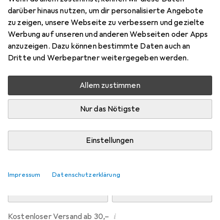
Preis in EUR inkl. MwSt.
darüber hinaus nutzen, um dir personalisierte Angebote
zu zeigen, unsere Webseite zu verbessern und gezielte
Marke
Bewertungen
Werbung auf unseren und anderen Webseiten oder Apps
Mehr von Dipos
1
anzuzeigen. Dazu können bestimmte Daten auch an
Dritte und Werbepartner weitergegeben werden.
Mi, 12.8. geliefert
Allem zustimmen
Mehr als 10 Stück an Lager beim Drittanbieter
Lieferort angeben für genaue Lieferzeit
Nur das Nötigste
i
Angebot von
Ecultor
DE
Einstellungen
In den Warenkorb
Impressum
Datenschutzerklärung
Vergleichen
Merken
i
Kostenloser Versand ab 30,–