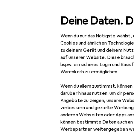
Suche
Deine Daten. D
Wenn du nur das Nötigste wählst, 
Navigation nach Kategorien
esamtsortiment
IT + Multimedia
Smartphones + Tablet
Gesamtsortiment
Cookies und ähnlichen Technologi
zu deinem Gerät und deinem Nutz
IT + Multimedia
auf unserer Website. Diese brauch
bspw. ein sicheres Login und Basis
Smartphones +
Warenkorb zu ermöglichen.
Tablets
Wenn du allem zustimmst, können 
Smartphone
darüber hinaus nutzen, um dir pers
Zubehör
Angebote zu zeigen, unsere Webs
Smartphone Schutz
verbessern und gezielte Werbung
anderen Webseiten oder Apps an
Handykette
können bestimmte Daten auch an 
Werbepartner weitergegeben we
Smartphone Hülle