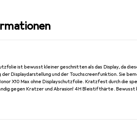
ormationen
utzfolie ist bewusst kleiner geschnitten als das Display, da die
 der Displaydarstellung und der Touchscreenfunktion. Sie bem
onor X10 Max ohne Displayschutzfolie. Kratzfest durch die sp
ndig gegen Kratzer und Abrasion! 4H Bleistifthärte. Bewusst k
 ist (siehe Fotos), blasenfrei und jederzeit rückstandsfrei zu 
 Keine Blasenbildung bei staubfreiem Display möglich! Beim Auf
sich wie von selbst an das Display an. Jederzeit rückstandsfr
t und Konfektionierung zu fairen Löhnen in Deutschland.