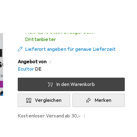
Di, 11.8. geliefert
Mehr als 10 Stück an Lager beim
Drittanbieter
Lieferort angeben für genaue Lieferzeit
i
Angebot von
Ecultor
DE
In den Warenkorb
Vergleichen
Merken
i
Kostenloser Versand ab 30,–