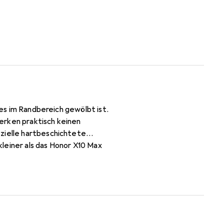
ses im Randbereich gewölbt ist.
erken praktisch keinen
ezielle hartbeschichtete
leiner als das Honor X10 Max
entfernen (ohne Klebstoff).
tragen der Folie wird die Luft
ei entfernbar! Made in Germany -