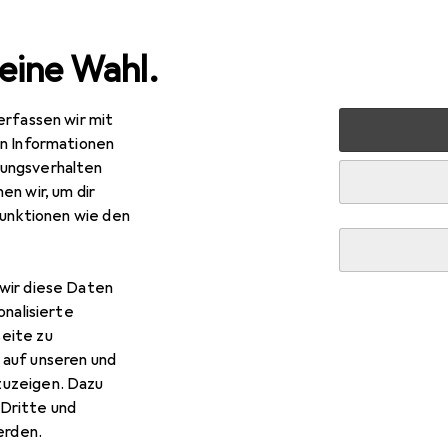
eine Wahl.
erfassen wir mit
s
Smartphone Zubehör
Smartphone Schutz
Smartph
en Informationen
ungsverhalten
en wir, um dir
funktionen wie den
wir diese Daten
onalisierte
eite zu
 auf unseren und
zuzeigen. Dazu
Dritte und
rden.