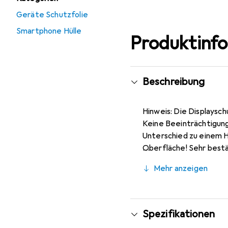
Geräte Schutzfolie
Smartphone Hülle
Produktinf
Beschreibung
Hinweis: Die Displaysch
Keine Beeinträchtigung
Unterschied zu einem H
Oberfläche! Sehr bestä
Glas, da dieses gewölbt
Mehr anzeigen
Kinderleichte Montage!
verdrängt und schmiegt 
Konstruktion, Zuschnit
Spezifikationen