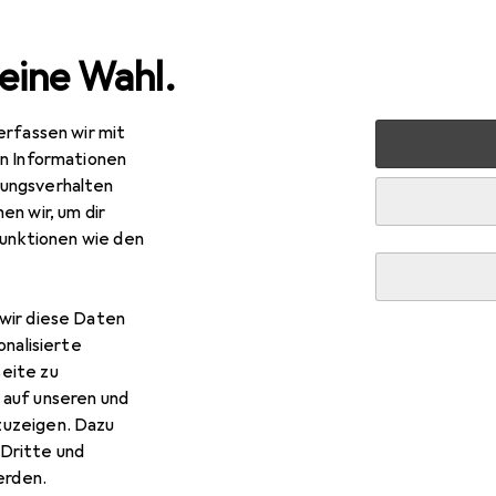
eine Wahl.
erfassen wir mit
s
Smartphone Zubehör
Smartphone Schutz
Smartph
en Informationen
ungsverhalten
en wir, um dir
funktionen wie den
wir diese Daten
onalisierte
eite zu
 auf unseren und
zuzeigen. Dazu
Dritte und
rden.