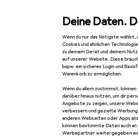
Suche
Deine Daten. D
Wenn du nur das Nötigste wählst, 
Navigation nach Kategorien
esamtsortiment
IT + Multimedia
Smartphones + Tablet
Gesamtsortiment
Cookies und ähnlichen Technologi
zu deinem Gerät und deinem Nutz
IT + Multimedia
auf unserer Website. Diese brauch
bspw. ein sicheres Login und Basis
Smartphones +
Warenkorb zu ermöglichen.
Tablets
Wenn du allem zustimmst, können 
Smartphone
darüber hinaus nutzen, um dir pers
Zubehör
Angebote zu zeigen, unsere Webs
Smartphone Schutz
verbessern und gezielte Werbung
anderen Webseiten oder Apps an
Handykette
können bestimmte Daten auch an 
Werbepartner weitergegeben we
Smartphone Hülle