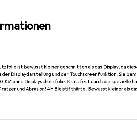
ormationen
utzfolie ist bewusst kleiner geschnitten als das Display, da die
 der Displaydarstellung und der Touchscreenfunktion. Sie bem
G K61 ohne Displayschutzfolie. Kratzfest durch die spezielle 
atzer und Abrasion! 4H Bleistifthärte. Bewusst kleiner als da
erzeit rückstandsfrei zu entfernen (ohne Klebstoff). Kinderle
freiem Display möglich! Beim Auftragen der Folie wird die Luft
ay an. Jederzeit rückstandsfrei entfernbar! Made in Germany -
iren Löhnen in Deutschland.