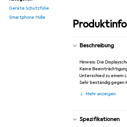
Geräte Schutzfolie
Smartphone Hülle
Produktinf
Beschreibung
Hinweis: Die Displaysch
Keine Beeinträchtigung
Unterschied zu einem L
Sehr beständig gegen Kr
ist, blasenfrei und jed
Mehr anzeigen
Blasenbildung bei staub
von selbst an das Displ
Konfektionierung zu fa
Spezifikationen