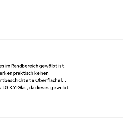
ses im Randbereich gewölbt ist.
erken praktisch keinen
hartbeschichtete Oberfläche!
s LG K61 Glas, da dieses gewölbt
ichte Montage! Keine
 verdrängt und schmiegt sich wie
 Konstruktion, Zuschnitt und