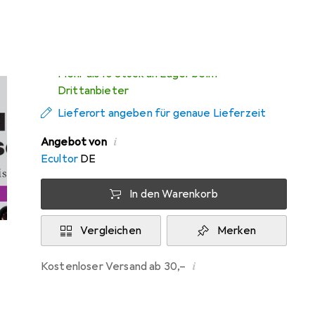
Di, 11.8. geliefert
Mehr als 10 Stück an Lager beim
Drittanbieter
Lieferort angeben für genaue Lieferzeit
i
Angebot von
Ecultor
DE
In den Warenkorb
Vergleichen
Merken
i
Kostenloser Versand ab 30,–