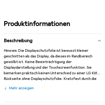
Produktinformationen
Beschreibung
Hinweis: Die Displayschutzfolie ist bewusst kleiner
geschnitten als das Display, da dieses im Randbereich
gewölbt ist. Keine Beeinträchtigung der
Displaydarstellung und der Touchscreenfunktion. Sie
bemerken praktisch keinen Unterschied zu einer LG K61
Rückseite ohne Displayschutzfolie. Kratzfest durch die
spezielle hartbeschichtete Oberfläche! Sehr beständig
Mehr anzeigen
gegen Kratzer und Abrasion! 4H Bleistifthärte. Bewusst
kleiner als das LG K61 Rückseite Glas, da dieses gewölbt
ist (siehe Fotos), blasenfrei und jederzeit rückstandsfrei