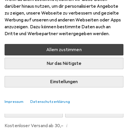
Preis in EUR inkl. MwSt.
darüber hinaus nutzen, um dir personalisierte Angebote
zu zeigen, unsere Webseite zu verbessern und gezielte
Marke
Bewertungen
Werbung auf unseren und anderen Webseiten oder Apps
Mehr von Dipos
anzuzeigen. Dazu können bestimmte Daten auch an
Dritte und Werbepartner weitergegeben werden.
Mo, 10.8. geliefert
Allem zustimmen
Mehr als 10 Stück an Lager beim Drittanbieter
Lieferort angeben für genaue Lieferzeit
Nur das Nötigste
i
Angebot von
Ecultor
DE
Einstellungen
In den Warenkorb
Impressum
Datenschutzerklärung
Vergleichen
Merken
i
Kostenloser Versand ab 30,–