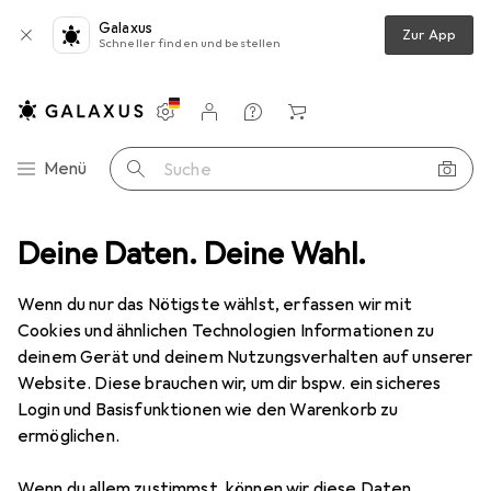
Galaxus
Zur App
Schneller finden und bestellen
Einstellungen
Kundenkonto
Vergleichslisten
Merklisten
Warenkorb
Navigation nach Kategorien
Menü
Suche
Deine Daten. Deine Wahl.
Smartphone Schutzfolie
Dipos Displayschutzfolie Crystalclear
Wenn du nur das Nötigste wählst, erfassen wir mit
Cookies und ähnlichen Technologien Informationen zu
5 Bilder
deinem Gerät und deinem Nutzungsverhalten auf unserer
Website. Diese brauchen wir, um dir bspw. ein sicheres
EUR
5,89
Login und Basisfunktionen wie den Warenkorb zu
Dipos
Displayschutzfolie Crystalclear
ermöglichen.
LG K61
Wenn du allem zustimmst, können wir diese Daten