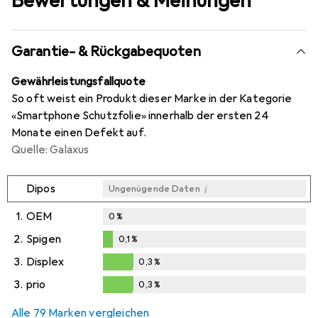
Bewertungen & Meinungen
Garantie- & Rückgabequoten
Gewährleistungsfallquote
So oft weist ein Produkt dieser Marke in der Kategorie
«Smartphone Schutzfolie» innerhalb der ersten 24
Monate einen Defekt auf.
Quelle: Galaxus
i
Dipos
Ungenügende Daten
1.
OEM
0
%
2.
Spigen
0,1
%
0,1
%
3.
Displex
0,3
%
0,3
%
3.
prio
0,3
%
0,3
%
Alle 79 Marken vergleichen