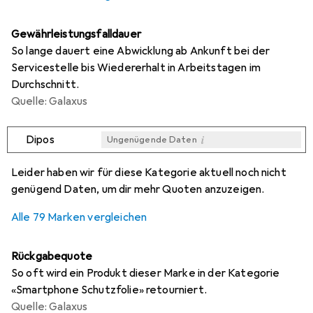
Gewährleistungsfalldauer
So lange dauert eine Abwicklung ab Ankunft bei der
Servicestelle bis Wiedererhalt in Arbeitstagen im
Durchschnitt.
Quelle: Galaxus
i
Dipos
Ungenügende Daten
i
i
i
i
Ungenügende Daten
Ungenügende Daten
Ungenügende Daten
Ungenügende Daten
Leider haben wir für diese Kategorie aktuell noch nicht
genügend Daten, um dir mehr Quoten anzuzeigen.
Alle 79 Marken vergleichen
Rückgabequote
So oft wird ein Produkt dieser Marke in der Kategorie
«Smartphone Schutzfolie» retourniert.
Quelle: Galaxus