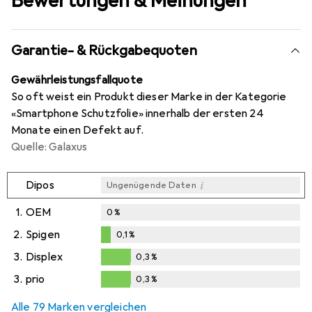
Bewertungen & Meinungen
Garantie- & Rückgabequoten
Gewährleistungsfallquote
So oft weist ein Produkt dieser Marke in der Kategorie
«Smartphone Schutzfolie» innerhalb der ersten 24
Monate einen Defekt auf.
Quelle: Galaxus
i
Dipos
Ungenügende Daten
1.
OEM
0
%
2.
Spigen
0,1
%
0,1
%
3.
Displex
0,3
%
0,3
%
3.
prio
0,3
%
0,3
%
Alle 79 Marken vergleichen