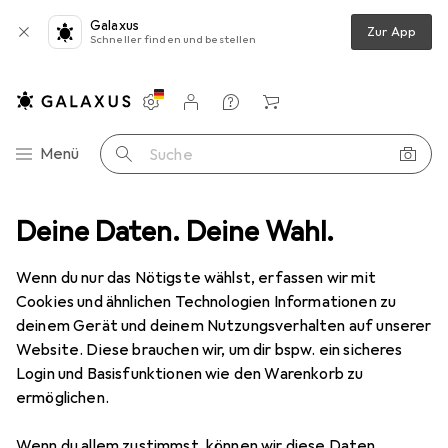
Galaxus
Zur App
Schneller finden und bestellen
Einstellungen
Kundenkonto
Vergleichslisten
Merklisten
Warenkorb
Navigation nach Kategorien
Menü
Suche
Deine Daten. Deine Wahl.
Smartphone Schutzfolie
Dipos Displayschutzfolie Crystalclear
Wenn du nur das Nötigste wählst, erfassen wir mit
Cookies und ähnlichen Technologien Informationen zu
5 Bilder
deinem Gerät und deinem Nutzungsverhalten auf unserer
Website. Diese brauchen wir, um dir bspw. ein sicheres
EUR
5,89
Login und Basisfunktionen wie den Warenkorb zu
Dipos
Displayschutzfolie Crystalclear
ermöglichen.
LG K62 Plus
Wenn du allem zustimmst, können wir diese Daten