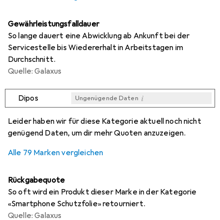
Gewährleistungsfalldauer
So lange dauert eine Abwicklung ab Ankunft bei der
Servicestelle bis Wiedererhalt in Arbeitstagen im
Durchschnitt.
Quelle: Galaxus
i
Dipos
Ungenügende Daten
i
i
i
i
Ungenügende Daten
Ungenügende Daten
Ungenügende Daten
Ungenügende Daten
Leider haben wir für diese Kategorie aktuell noch nicht
genügend Daten, um dir mehr Quoten anzuzeigen.
Alle 79 Marken vergleichen
Rückgabequote
So oft wird ein Produkt dieser Marke in der Kategorie
«Smartphone Schutzfolie» retourniert.
Quelle: Galaxus