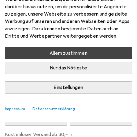
Preis in EUR inkl. MwSt.
darüber hinaus nutzen, um dir personalisierte Angebote
zu zeigen, unsere Webseite zu verbessern und gezielte
Marke
Bewertungen
Werbung auf unseren und anderen Webseiten oder Apps
Mehr von Dipos
anzuzeigen. Dazu können bestimmte Daten auch an
Dritte und Werbepartner weitergegeben werden.
Di, 11.8. geliefert
Allem zustimmen
Mehr als 10 Stück an Lager beim Drittanbieter
Lieferort angeben für genaue Lieferzeit
Nur das Nötigste
i
Angebot von
Ecultor
DE
Einstellungen
In den Warenkorb
Impressum
Datenschutzerklärung
Vergleichen
Merken
i
Kostenloser Versand ab 30,–