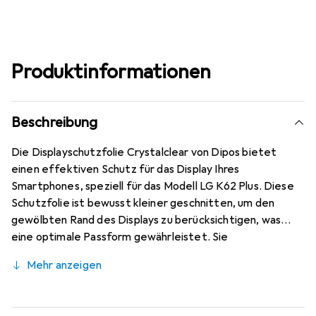
Produktinformationen
Beschreibung
Die Displayschutzfolie Crystalclear von Dipos bietet
einen effektiven Schutz für das Display Ihres
Smartphones, speziell für das Modell LG K62 Plus. Diese
Schutzfolie ist bewusst kleiner geschnitten, um den
gewölbten Rand des Displays zu berücksichtigen, was
eine optimale Passform gewährleistet. Sie
beeinträchtigt weder die Darstellung noch die
Mehr anzeigen
Touchscreen-Funktionalität, sodass Nutzer kaum einen
Unterschied zu einem ungeschützten Display bemerken.
Die spezielle hartbeschichtete Oberfläche sorgt für