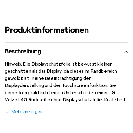
Produktinformationen
Beschreibung
Hinweis: Die Displayschutzfolie ist bewusst kleiner
geschnitten als das Display, da dieses im Randbereich
gewölbt ist. Keine Beeinträchtigung der
Displaydarstellung und der Touchscreenfunktion. Sie
bemerken praktisch keinen Unterschied zu einer LG
Velvet 4G Rückseite ohne Displayschutzfolie. Kratzfest
durch die spezielle hartbeschichtete Oberfläche! Sehr
Mehr anzeigen
beständig gegen Kratzer und Abrasion! 4H Bleistifthärte.
Bewusst kleiner als das LG Velvet 4G Rückseite Glas, da
dieses gewölbt ist (siehe Fotos), blasenfrei und jederzeit