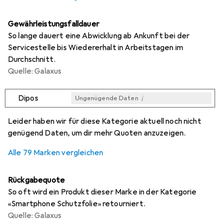
Gewährleistungsfalldauer
So lange dauert eine Abwicklung ab Ankunft bei der
Servicestelle bis Wiedererhalt in Arbeitstagen im
Durchschnitt.
Quelle: Galaxus
i
Dipos
Ungenügende Daten
i
i
i
i
Ungenügende Daten
Ungenügende Daten
Ungenügende Daten
Ungenügende Daten
Leider haben wir für diese Kategorie aktuell noch nicht
genügend Daten, um dir mehr Quoten anzuzeigen.
Alle 79 Marken vergleichen
Rückgabequote
So oft wird ein Produkt dieser Marke in der Kategorie
«Smartphone Schutzfolie» retourniert.
Quelle: Galaxus