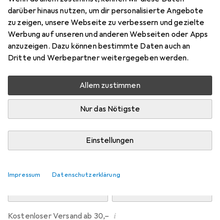
Preis in EUR inkl. MwSt.
darüber hinaus nutzen, um dir personalisierte Angebote
zu zeigen, unsere Webseite zu verbessern und gezielte
Marke
Bewertungen
Werbung auf unseren und anderen Webseiten oder Apps
Mehr von Dipos
anzuzeigen. Dazu können bestimmte Daten auch an
Dritte und Werbepartner weitergegeben werden.
Mi, 12.8. geliefert
Allem zustimmen
Mehr als 10 Stück an Lager beim Drittanbieter
Lieferort angeben für genaue Lieferzeit
Nur das Nötigste
i
Angebot von
Ecultor
DE
Einstellungen
In den Warenkorb
Impressum
Datenschutzerklärung
Vergleichen
Merken
i
Kostenloser Versand ab 30,–