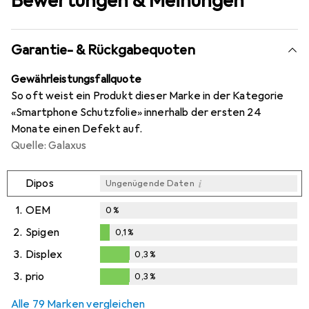
Bewertungen & Meinungen
Garantie- & Rückgabequoten
Gewährleistungsfallquote
So oft weist ein Produkt dieser Marke in der Kategorie
«Smartphone Schutzfolie» innerhalb der ersten 24
Monate einen Defekt auf.
Quelle: Galaxus
i
Dipos
Ungenügende Daten
1.
OEM
0
%
2.
Spigen
0,1
%
0,1
%
3.
Displex
0,3
%
0,3
%
3.
prio
0,3
%
0,3
%
Alle 79 Marken vergleichen