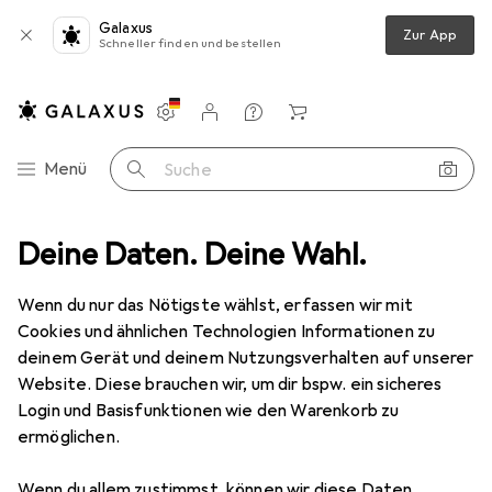
Galaxus
Zur App
Schneller finden und bestellen
Einstellungen
Kundenkonto
Vergleichslisten
Merklisten
Warenkorb
Navigation nach Kategorien
Menü
Suche
Deine Daten. Deine Wahl.
Smartphone Schutzfolie
Dipos Displayschutzfolie Crystalclear
Wenn du nur das Nötigste wählst, erfassen wir mit
Cookies und ähnlichen Technologien Informationen zu
5 Bilder
deinem Gerät und deinem Nutzungsverhalten auf unserer
Website. Diese brauchen wir, um dir bspw. ein sicheres
EUR
3,99
Login und Basisfunktionen wie den Warenkorb zu
Dipos
Displayschutzfolie Crystalclear
ermöglichen.
LG Velvet
Wenn du allem zustimmst, können wir diese Daten