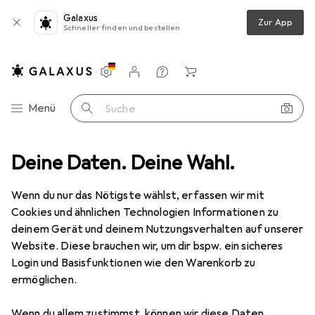
Galaxus
Zur App
Schneller finden und bestellen
Einstellungen
Kundenkonto
Vergleichslisten
Merklisten
Warenkorb
Navigation nach Kategorien
Menü
Suche
Deine Daten. Deine Wahl.
Smartphone Schutzfolie
Dipos Displayschutzfolie Crystalclear
Wenn du nur das Nötigste wählst, erfassen wir mit
Cookies und ähnlichen Technologien Informationen zu
4 Bilder
deinem Gerät und deinem Nutzungsverhalten auf unserer
Website. Diese brauchen wir, um dir bspw. ein sicheres
EUR
3,89
Login und Basisfunktionen wie den Warenkorb zu
Dipos
Displayschutzfolie Crystalclear
ermöglichen.
LG Xpress Plus 3
Wenn du allem zustimmst, können wir diese Daten