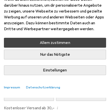
Preis in EUR inkl. MwSt.
darüber hinaus nutzen, um dir personalisierte Angebote
zu zeigen, unsere Webseite zu verbessern und gezielte
Marke
Bewertungen
Werbung auf unseren und anderen Webseiten oder Apps
Mehr von Dipos
anzuzeigen. Dazu können bestimmte Daten auch an
Dritte und Werbepartner weitergegeben werden.
Mi, 12.8. geliefert
Allem zustimmen
Mehr als 10 Stück an Lager beim Drittanbieter
Lieferort angeben für genaue Lieferzeit
Nur das Nötigste
i
Angebot von
Ecultor
DE
Einstellungen
In den Warenkorb
Impressum
Datenschutzerklärung
Vergleichen
Merken
i
Kostenloser Versand ab 30,–