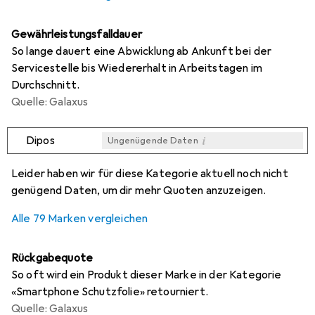
Gewährleistungsfalldauer
So lange dauert eine Abwicklung ab Ankunft bei der
Servicestelle bis Wiedererhalt in Arbeitstagen im
Durchschnitt.
Quelle: Galaxus
i
Dipos
Ungenügende Daten
i
i
i
i
Ungenügende Daten
Ungenügende Daten
Ungenügende Daten
Ungenügende Daten
Leider haben wir für diese Kategorie aktuell noch nicht
genügend Daten, um dir mehr Quoten anzuzeigen.
Alle 79 Marken vergleichen
Rückgabequote
So oft wird ein Produkt dieser Marke in der Kategorie
«Smartphone Schutzfolie» retourniert.
Quelle: Galaxus