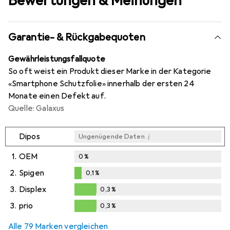
Bewertungen & Meinungen
Garantie- & Rückgabequoten
Gewährleistungsfallquote
So oft weist ein Produkt dieser Marke in der Kategorie
«Smartphone Schutzfolie» innerhalb der ersten 24
Monate einen Defekt auf.
Quelle: Galaxus
i
Dipos
Ungenügende Daten
1.
OEM
0
%
2.
Spigen
0,1
%
0,1
%
3.
Displex
0,3
%
0,3
%
3.
prio
0,3
%
0,3
%
Alle 79 Marken vergleichen