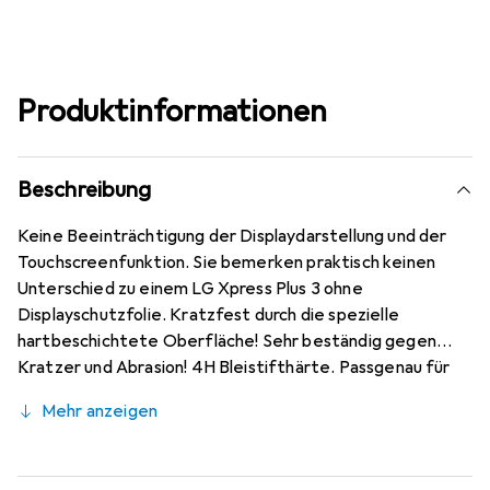
Produktinformationen
Beschreibung
Keine Beeinträchtigung der Displaydarstellung und der
Touchscreenfunktion. Sie bemerken praktisch keinen
Unterschied zu einem LG Xpress Plus 3 ohne
Displayschutzfolie. Kratzfest durch die spezielle
hartbeschichtete Oberfläche! Sehr beständig gegen
Kratzer und Abrasion! 4H Bleistifthärte. Passgenau für
LG Xpress Plus 3 zugeschnitten, hervorragende Qualität
Mehr anzeigen
gewährleistet durch den Einsatz mit modernsten
Präzisionsmaschinen (Laserschnitttechnik) - optimale
Randhaftung, sehr gute Formstabilität. Kinderleichte