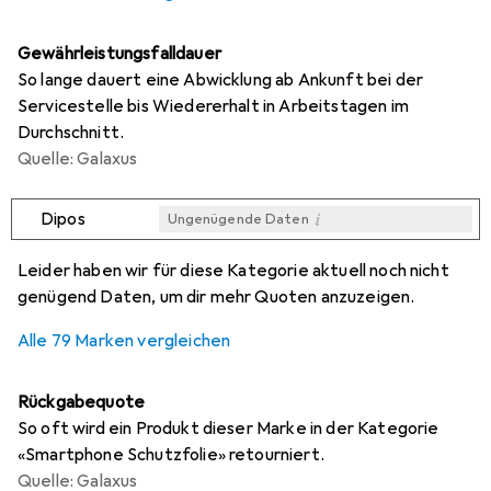
Gewährleistungsfalldauer
So lange dauert eine Abwicklung ab Ankunft bei der
Servicestelle bis Wiedererhalt in Arbeitstagen im
Durchschnitt.
Quelle: Galaxus
i
Dipos
Ungenügende Daten
i
i
i
i
Ungenügende Daten
Ungenügende Daten
Ungenügende Daten
Ungenügende Daten
Leider haben wir für diese Kategorie aktuell noch nicht
genügend Daten, um dir mehr Quoten anzuzeigen.
Alle 79 Marken vergleichen
Rückgabequote
So oft wird ein Produkt dieser Marke in der Kategorie
«Smartphone Schutzfolie» retourniert.
Quelle: Galaxus