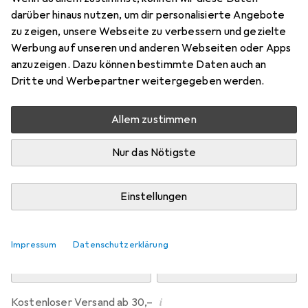
Preis in EUR inkl. MwSt.
darüber hinaus nutzen, um dir personalisierte Angebote
zu zeigen, unsere Webseite zu verbessern und gezielte
Marke
Bewertungen
Werbung auf unseren und anderen Webseiten oder Apps
Mehr von Dipos
anzuzeigen. Dazu können bestimmte Daten auch an
Dritte und Werbepartner weitergegeben werden.
Di, 11.8. geliefert
Allem zustimmen
Mehr als 10 Stück an Lager beim Drittanbieter
Lieferort angeben für genaue Lieferzeit
Nur das Nötigste
i
Angebot von
Ecultor
DE
Einstellungen
In den Warenkorb
Impressum
Datenschutzerklärung
Vergleichen
Merken
i
Kostenloser Versand ab 30,–