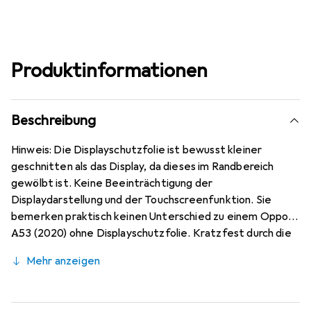
Produktinformationen
Beschreibung
Hinweis: Die Displayschutzfolie ist bewusst kleiner
geschnitten als das Display, da dieses im Randbereich
gewölbt ist. Keine Beeinträchtigung der
Displaydarstellung und der Touchscreenfunktion. Sie
bemerken praktisch keinen Unterschied zu einem Oppo
A53 (2020) ohne Displayschutzfolie. Kratzfest durch die
spezielle hartbeschichtete Oberfläche! Sehr beständig
Mehr anzeigen
gegen Kratzer und Abrasion! 4H Bleistifthärte. Bewusst
kleiner als das Oppo A53 (2020) Glas, da dieses gewölbt
ist (siehe Fotos), blasenfrei und jederzeit rückstandsfrei