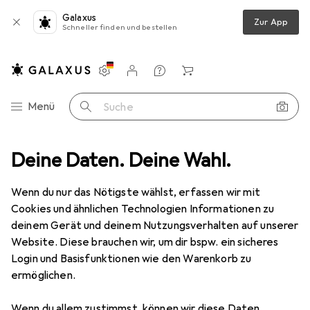
Galaxus
Zur App
Schneller finden und bestellen
Einstellungen
Kundenkonto
Vergleichslisten
Merklisten
Warenkorb
Navigation nach Kategorien
Menü
Suche
Deine Daten. Deine Wahl.
Smartphone Schutzfolie
Dipos Displayschutzfolie Crystalclear
Wenn du nur das Nötigste wählst, erfassen wir mit
Cookies und ähnlichen Technologien Informationen zu
5 Bilder
deinem Gerät und deinem Nutzungsverhalten auf unserer
Website. Diese brauchen wir, um dir bspw. ein sicheres
EUR
5,99
Login und Basisfunktionen wie den Warenkorb zu
Dipos
Displayschutzfolie Crystalclear
ermöglichen.
Oppo A53 (2020)
Wenn du allem zustimmst, können wir diese Daten