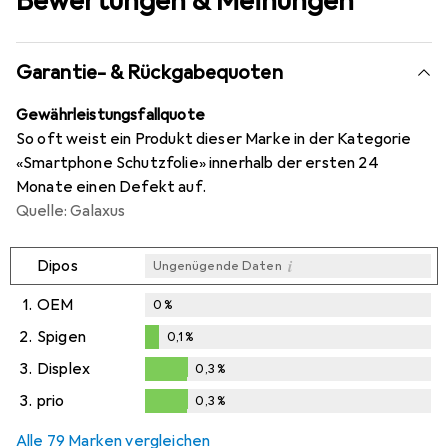
Bewertungen & Meinungen
Garantie- & Rückgabequoten
Gewährleistungsfallquote
So oft weist ein Produkt dieser Marke in der Kategorie
«Smartphone Schutzfolie» innerhalb der ersten 24
Monate einen Defekt auf.
Quelle: Galaxus
i
Dipos
Ungenügende Daten
1.
OEM
0
%
2.
Spigen
0,1
%
0,1
%
3.
Displex
0,3
%
0,3
%
3.
prio
0,3
%
0,3
%
Alle 79 Marken vergleichen