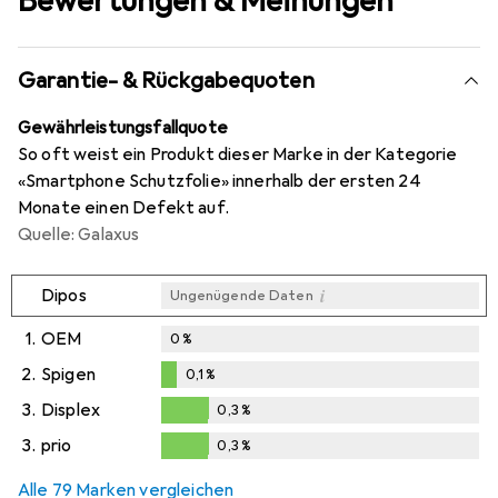
Bewertungen & Meinungen
Garantie- & Rückgabequoten
Gewährleistungsfallquote
So oft weist ein Produkt dieser Marke in der Kategorie
«Smartphone Schutzfolie» innerhalb der ersten 24
Monate einen Defekt auf.
Quelle: Galaxus
i
Dipos
Ungenügende Daten
1.
OEM
0
%
2.
Spigen
0,1
%
0,1
%
3.
Displex
0,3
%
0,3
%
3.
prio
0,3
%
0,3
%
Alle 79 Marken vergleichen