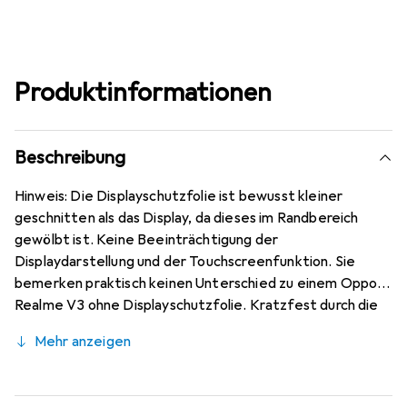
Produktinformationen
Beschreibung
Hinweis: Die Displayschutzfolie ist bewusst kleiner
geschnitten als das Display, da dieses im Randbereich
gewölbt ist. Keine Beeinträchtigung der
Displaydarstellung und der Touchscreenfunktion. Sie
bemerken praktisch keinen Unterschied zu einem Oppo
Realme V3 ohne Displayschutzfolie. Kratzfest durch die
spezielle hartbeschichtete Oberfläche! Sehr beständig
Mehr anzeigen
gegen Kratzer und Abrasion! 4H Bleistifthärte. Bewusst
kleiner als das Oppo Realme V3 Glas, da dieses gewölbt
ist (siehe Fotos), blasenfrei und jederzeit rückstandsfrei