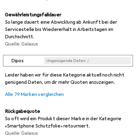
Gewährleistungsfalldauer
So lange dauert eine Abwicklung ab Ankunft bei der
Servicestelle bis Wiedererhalt in Arbeitstagen im
Durchschnitt.
Quelle: Galaxus
i
Dipos
Ungenügende Daten
i
i
i
i
Ungenügende Daten
Ungenügende Daten
Ungenügende Daten
Ungenügende Daten
Leider haben wir für diese Kategorie aktuell noch nicht
genügend Daten, um dir mehr Quoten anzuzeigen.
Alle 79 Marken vergleichen
Rückgabequote
So oft wird ein Produkt dieser Marke in der Kategorie
«Smartphone Schutzfolie» retourniert.
Quelle: Galaxus