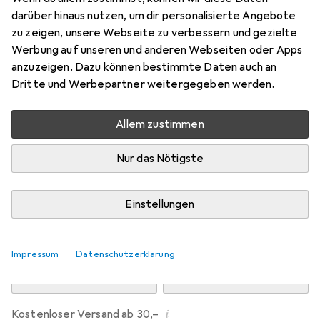
Preis in EUR inkl. MwSt.
darüber hinaus nutzen, um dir personalisierte Angebote
zu zeigen, unsere Webseite zu verbessern und gezielte
Marke
Bewertungen
Werbung auf unseren und anderen Webseiten oder Apps
Mehr von Dipos
anzuzeigen. Dazu können bestimmte Daten auch an
Dritte und Werbepartner weitergegeben werden.
Mi, 12.8. geliefert
Allem zustimmen
Mehr als 10 Stück an Lager beim Drittanbieter
Lieferort angeben für genaue Lieferzeit
Nur das Nötigste
i
Angebot von
Ecultor
DE
Einstellungen
In den Warenkorb
Impressum
Datenschutzerklärung
Vergleichen
Merken
i
Kostenloser Versand ab 30,–