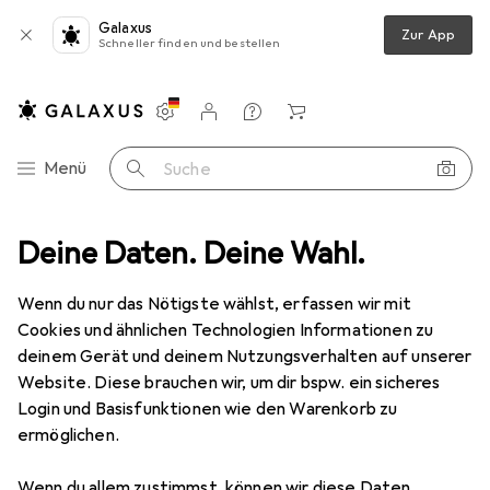
Galaxus
Zur App
Schneller finden und bestellen
Einstellungen
Kundenkonto
Vergleichslisten
Merklisten
Warenkorb
Navigation nach Kategorien
Menü
Suche
Deine Daten. Deine Wahl.
Smartphone Schutzfolie
Dipos Displayschutzfolie Crystalclear
Wenn du nur das Nötigste wählst, erfassen wir mit
Cookies und ähnlichen Technologien Informationen zu
5 Bilder
deinem Gerät und deinem Nutzungsverhalten auf unserer
Website. Diese brauchen wir, um dir bspw. ein sicheres
EUR
3,89
Login und Basisfunktionen wie den Warenkorb zu
Dipos
Displayschutzfolie Crystalclear
ermöglichen.
Realme V3
Wenn du allem zustimmst, können wir diese Daten