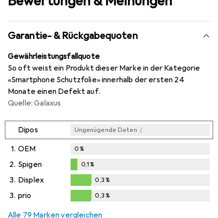
Bewertungen & Meinungen
Garantie- & Rückgabequoten
Gewährleistungsfallquote
So oft weist ein Produkt dieser Marke in der Kategorie
«Smartphone Schutzfolie» innerhalb der ersten 24
Monate einen Defekt auf.
Quelle: Galaxus
i
Dipos
Ungenügende Daten
1.
OEM
0
%
2.
Spigen
0,1
%
0,1
%
3.
Displex
0,3
%
0,3
%
3.
prio
0,3
%
0,3
%
Alle 79 Marken vergleichen