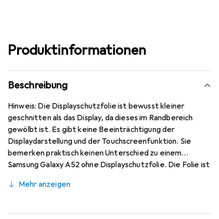
Produktinformationen
Beschreibung
Hinweis: Die Displayschutzfolie ist bewusst kleiner
geschnitten als das Display, da dieses im Randbereich
gewölbt ist. Es gibt keine Beeinträchtigung der
Displaydarstellung und der Touchscreenfunktion. Sie
bemerken praktisch keinen Unterschied zu einem
Samsung Galaxy A52 ohne Displayschutzfolie. Die Folie ist
kratzfest durch die spezielle hartbeschichtete
Mehr anzeigen
Oberfläche und sehr beständig gegen Kratzer und
Abrasion mit einer 4H Bleistifthärte. Sie ist bewusst
kleiner als das Samsung Galaxy A52 Glas, da dieses