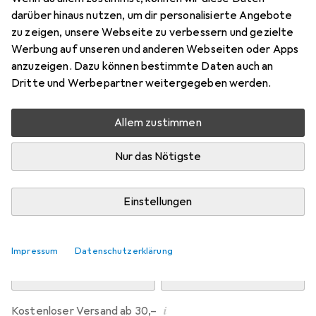
Preis in EUR inkl. MwSt.
darüber hinaus nutzen, um dir personalisierte Angebote
zu zeigen, unsere Webseite zu verbessern und gezielte
Marke
Bewertungen
Werbung auf unseren und anderen Webseiten oder Apps
Mehr von Dipos
21
anzuzeigen. Dazu können bestimmte Daten auch an
Dritte und Werbepartner weitergegeben werden.
Mi, 12.8. geliefert
Allem zustimmen
Mehr als 10 Stück an Lager beim Drittanbieter
Lieferort angeben für genaue Lieferzeit
Nur das Nötigste
i
Angebot von
Ecultor
DE
Einstellungen
In den Warenkorb
Impressum
Datenschutzerklärung
Vergleichen
Merken
i
Kostenloser Versand ab 30,–