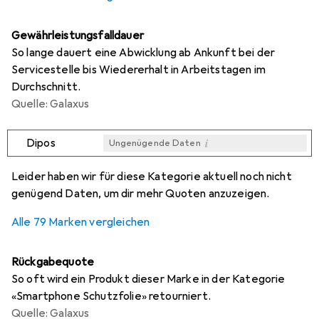
Gewährleistungsfalldauer
So lange dauert eine Abwicklung ab Ankunft bei der
Servicestelle bis Wiedererhalt in Arbeitstagen im
Durchschnitt.
Quelle: Galaxus
i
Dipos
Ungenügende Daten
i
i
i
i
Ungenügende Daten
Ungenügende Daten
Ungenügende Daten
Ungenügende Daten
Leider haben wir für diese Kategorie aktuell noch nicht
genügend Daten, um dir mehr Quoten anzuzeigen.
Alle 79 Marken vergleichen
Rückgabequote
So oft wird ein Produkt dieser Marke in der Kategorie
«Smartphone Schutzfolie» retourniert.
Quelle: Galaxus