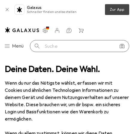
Galaxus
Zur App
Schneller finden und bestellen
Einstellungen
Kundenkonto
Vergleichslisten
Merklisten
Warenkorb
Navigation nach Kategorien
Menü
Suche
Deine Daten. Deine Wahl.
Smartphone Schutzfolie
Dipos Displayschutzfolie Crystalclear
Wenn du nur das Nötigste wählst, erfassen wir mit
Cookies und ähnlichen Technologien Informationen zu
5 Bilder
deinem Gerät und deinem Nutzungsverhalten auf unserer
Website. Diese brauchen wir, um dir bspw. ein sicheres
EUR
3,89
Login und Basisfunktionen wie den Warenkorb zu
Dipos
Displayschutzfolie Crystalclear
ermöglichen.
Samsung Galaxy A52
Wenn du allem zustimmst, können wir diese Daten