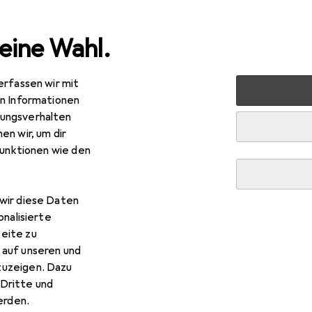
eine Wahl.
erfassen wir mit
s
Smartphone Zubehör
Smartphone Schutz
Smartph
en Informationen
ungsverhalten
en wir, um dir
funktionen wie den
wir diese Daten
onalisierte
eite zu
 auf unseren und
zuzeigen. Dazu
Dritte und
rden.