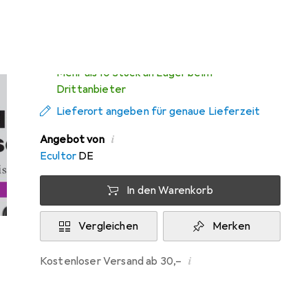
Di, 11.8. geliefert
Mehr als 10 Stück an Lager beim
Drittanbieter
Lieferort angeben für genaue Lieferzeit
i
Angebot von
Ecultor
DE
In den Warenkorb
Vergleichen
Merken
i
Kostenloser Versand ab 30,–