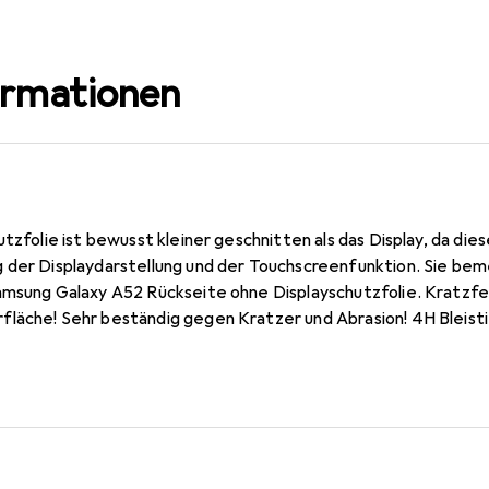
ormationen
utzfolie ist bewusst kleiner geschnitten als das Display, da die
 der Displaydarstellung und der Touchscreenfunktion. Sie bem
amsung Galaxy A52 Rückseite ohne Displayschutzfolie. Kratzfes
läche! Sehr beständig gegen Kratzer und Abrasion! 4H Bleistif
seite Glas, da dieses gewölbt ist (siehe Fotos), blasenfrei un
off). Kinderleichte Montage! Keine Blasenbildung bei staubfre
d die Luft verdrängt und schmiegt sich wie von selbst an das Di
bar! Made in Germany - Konstruktion, Zuschnitt und Konfektion