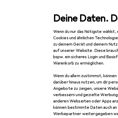
Suche
Deine Daten. D
Wenn du nur das Nötigste wählst, 
Navigation nach Kategorien
esamtsortiment
IT + Multimedia
Smartphones + Tablet
Gesamtsortiment
Cookies und ähnlichen Technologi
zu deinem Gerät und deinem Nutz
IT + Multimedia
auf unserer Website. Diese brauch
bspw. ein sicheres Login und Basis
Smartphones +
Warenkorb zu ermöglichen.
Tablets
Wenn du allem zustimmst, können 
Smartphone
darüber hinaus nutzen, um dir pers
Zubehör
Angebote zu zeigen, unsere Webs
Smartphone Schutz
verbessern und gezielte Werbung
anderen Webseiten oder Apps an
Handykette
können bestimmte Daten auch an 
Werbepartner weitergegeben we
Smartphone Hülle