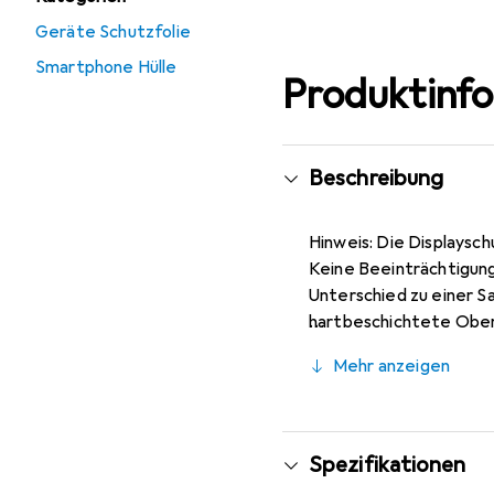
Geräte Schutzfolie
Smartphone Hülle
Produktinf
Beschreibung
Hinweis: Die Displaysch
Keine Beeinträchtigung
Unterschied zu einer S
hartbeschichtete Oberf
Samsung Galaxy A52 Rück
Mehr anzeigen
entfernen (ohne Klebst
Auftragen der Folie wir
rückstandsfrei entfern
Deutschland.
Spezifikationen