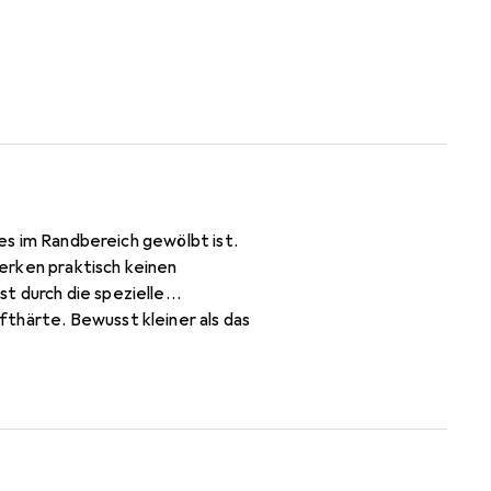
ses im Randbereich gewölbt ist.
erken praktisch keinen
t durch die spezielle
thärte. Bewusst kleiner als das
d jederzeit rückstandsfrei zu
iem Display möglich! Beim
splay an. Jederzeit
ierung zu fairen Löhnen in