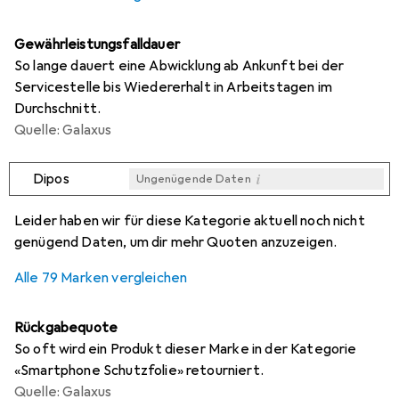
Gewährleistungsfalldauer
So lange dauert eine Abwicklung ab Ankunft bei der
Servicestelle bis Wiedererhalt in Arbeitstagen im
Durchschnitt.
Quelle: Galaxus
i
Dipos
Ungenügende Daten
i
i
i
i
Ungenügende Daten
Ungenügende Daten
Ungenügende Daten
Ungenügende Daten
Leider haben wir für diese Kategorie aktuell noch nicht
genügend Daten, um dir mehr Quoten anzuzeigen.
Alle 79 Marken vergleichen
Rückgabequote
So oft wird ein Produkt dieser Marke in der Kategorie
«Smartphone Schutzfolie» retourniert.
Quelle: Galaxus