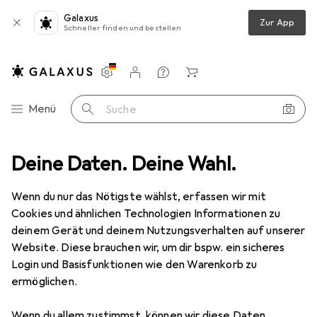
Galaxus
Zur App
Schneller finden und bestellen
Einstellungen
Kundenkonto
Vergleichslisten
Merklisten
Warenkorb
Navigation nach Kategorien
Menü
Suche
Deine Daten. Deine Wahl.
Smartphone Schutzfolie
Dipos Displayschutzfolie Crystalclear
Wenn du nur das Nötigste wählst, erfassen wir mit
Cookies und ähnlichen Technologien Informationen zu
5 Bilder
deinem Gerät und deinem Nutzungsverhalten auf unserer
Website. Diese brauchen wir, um dir bspw. ein sicheres
EUR
5,89
Login und Basisfunktionen wie den Warenkorb zu
Dipos
Displayschutzfolie Crystalclear
ermöglichen.
Samsung Galaxy A52
Wenn du allem zustimmst, können wir diese Daten