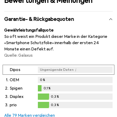
Bewertungen & Meinungen
Garantie- & Rückgabequoten
Gewährleistungsfallquote
So oft weist ein Produkt dieser Marke in der Kategorie
«Smartphone Schutzfolie» innerhalb der ersten 24
Monate einen Defekt auf.
Quelle: Galaxus
i
Dipos
Ungenügende Daten
1.
OEM
0
%
2.
Spigen
0,1
%
0,1
%
3.
Displex
0,3
%
0,3
%
3.
prio
0,3
%
0,3
%
Alle 79 Marken vergleichen