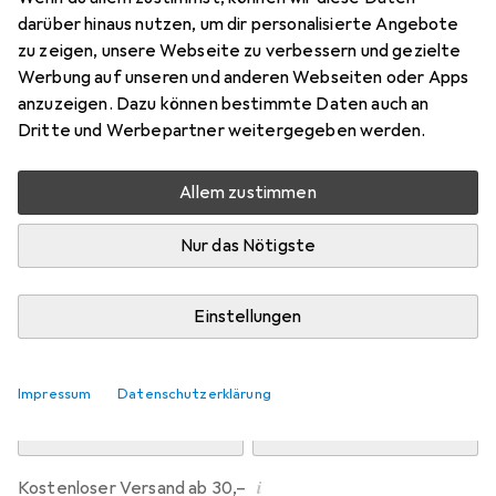
Preis in EUR inkl. MwSt.
darüber hinaus nutzen, um dir personalisierte Angebote
zu zeigen, unsere Webseite zu verbessern und gezielte
Marke
Bewertungen
Werbung auf unseren und anderen Webseiten oder Apps
Mehr von Dipos
21
anzuzeigen. Dazu können bestimmte Daten auch an
Dritte und Werbepartner weitergegeben werden.
Mo, 10.8. geliefert
Allem zustimmen
Mehr als 10 Stück an Lager beim Drittanbieter
Lieferort angeben für genaue Lieferzeit
Nur das Nötigste
i
Angebot von
Ecultor
DE
Einstellungen
In den Warenkorb
Impressum
Datenschutzerklärung
Vergleichen
Merken
i
Kostenloser Versand ab 30,–