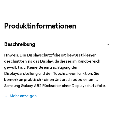
Produktinformationen
Beschreibung
Hinweis: Die Displayschutzfolie ist bewusst kleiner
geschnitten als das Display, da dieses im Randbereich
gewölbt ist. Keine Beeinträchtigung der
Displaydarstellung und der Touchscreenfunktion. Sie
bemerken praktisch keinen Unterschied zu einem
Samsung Galaxy A52 Rückseite ohne Displayschutzfolie.
Kratzfest durch die spezielle hartbeschichtete
Mehr anzeigen
Oberfläche! Sehr beständig gegen Kratzer und Abrasion!
4H Bleistifthärte. Bewusst kleiner als das Samsung
Galaxy A52 Rückseite Glas, da dieses gewölbt ist (siehe