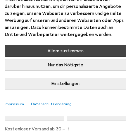
Preis in EUR inkl. MwSt.
darüber hinaus nutzen, um dir personalisierte Angebote
zu zeigen, unsere Webseite zu verbessern und gezielte
Marke
Bewertungen
Werbung auf unseren und anderen Webseiten oder Apps
Mehr von Dipos
1
anzuzeigen. Dazu können bestimmte Daten auch an
Dritte und Werbepartner weitergegeben werden.
Di, 11.8. geliefert
Allem zustimmen
Mehr als 10 Stück an Lager beim Drittanbieter
Lieferort angeben für genaue Lieferzeit
Nur das Nötigste
i
Angebot von
Ecultor
DE
Einstellungen
In den Warenkorb
Impressum
Datenschutzerklärung
Vergleichen
Merken
i
Kostenloser Versand ab 30,–