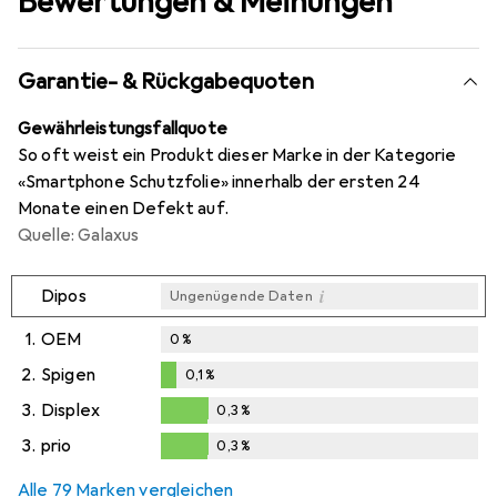
Bewertungen & Meinungen
Garantie- & Rückgabequoten
Gewährleistungsfallquote
So oft weist ein Produkt dieser Marke in der Kategorie
«Smartphone Schutzfolie» innerhalb der ersten 24
Monate einen Defekt auf.
Quelle: Galaxus
i
Dipos
Ungenügende Daten
1.
OEM
0
%
2.
Spigen
0,1
%
0,1
%
3.
Displex
0,3
%
0,3
%
3.
prio
0,3
%
0,3
%
Alle 79 Marken vergleichen