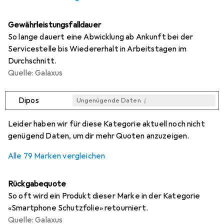
Gewährleistungsfalldauer
So lange dauert eine Abwicklung ab Ankunft bei der
Servicestelle bis Wiedererhalt in Arbeitstagen im
Durchschnitt.
Quelle: Galaxus
i
Dipos
Ungenügende Daten
i
i
i
i
Ungenügende Daten
Ungenügende Daten
Ungenügende Daten
Ungenügende Daten
Leider haben wir für diese Kategorie aktuell noch nicht
genügend Daten, um dir mehr Quoten anzuzeigen.
Alle 79 Marken vergleichen
Rückgabequote
So oft wird ein Produkt dieser Marke in der Kategorie
«Smartphone Schutzfolie» retourniert.
Quelle: Galaxus