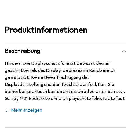
Produktinformationen
Beschreibung
Hinweis: Die Displayschutzfolie ist bewusst kleiner
geschnitten als das Display, da dieses im Randbereich
gewölbt ist. Keine Beeinträchtigung der
Displaydarstellung und der Touchscreenfunktion. Sie
bemerken praktisch keinen Unterschied zu einer Samsung
Galaxy M31 Rückseite ohne Displayschutzfolie. Kratzfest
durch die spezielle hartbeschichtete Oberfläche! Sehr
Mehr anzeigen
beständig gegen Kratzer und Abrasion! 4H Bleistifthärte.
Bewusst kleiner als das Samsung Galaxy M31 Rückseite
Glas, da dieses gewölbt ist (siehe Fotos), blasenfrei und