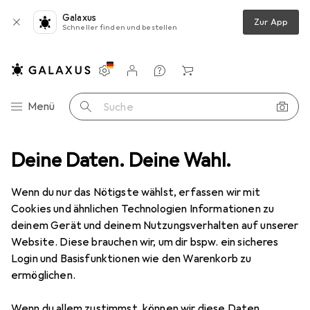
Galaxus
Zur App
Schneller finden und bestellen
Einstellungen
Kundenkonto
Vergleichslisten
Merklisten
Warenkorb
Navigation nach Kategorien
Menü
Suche
Deine Daten. Deine Wahl.
Smartphone Schutzfolie
Dipos Displayschutzfolie Crystalclear
Wenn du nur das Nötigste wählst, erfassen wir mit
Cookies und ähnlichen Technologien Informationen zu
5 Bilder
deinem Gerät und deinem Nutzungsverhalten auf unserer
Website. Diese brauchen wir, um dir bspw. ein sicheres
EUR
3,99
Login und Basisfunktionen wie den Warenkorb zu
Dipos
Displayschutzfolie Crystalclear
ermöglichen.
Samsung Galaxy M31
Wenn du allem zustimmst, können wir diese Daten