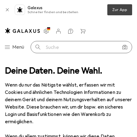
Galaxus
Zur App
Schneller finden und bestellen
Einstellungen
Kundenkonto
Vergleichslisten
Merklisten
Warenkorb
Navigation nach Kategorien
Menü
Suche
Deine Daten. Deine Wahl.
Smartphone Schutzfolie
Dipos Displayschutzfolie Crystalclear
Wenn du nur das Nötigste wählst, erfassen wir mit
Cookies und ähnlichen Technologien Informationen zu
5 Bilder
deinem Gerät und deinem Nutzungsverhalten auf unserer
Website. Diese brauchen wir, um dir bspw. ein sicheres
EUR
3,99
Login und Basisfunktionen wie den Warenkorb zu
Dipos
Displayschutzfolie Crystalclear
ermöglichen.
Samsung Galaxy M31s
Wenn du allem zustimmst, können wir diese Daten