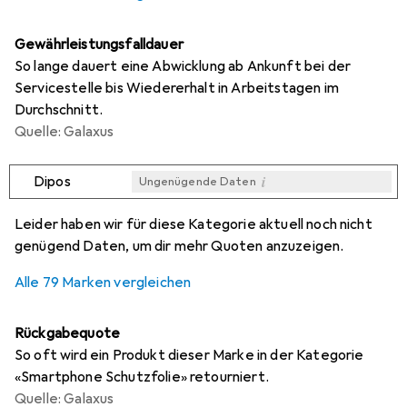
Gewährleistungsfalldauer
So lange dauert eine Abwicklung ab Ankunft bei der
Servicestelle bis Wiedererhalt in Arbeitstagen im
Durchschnitt.
Quelle: Galaxus
i
Dipos
Ungenügende Daten
i
i
i
i
Ungenügende Daten
Ungenügende Daten
Ungenügende Daten
Ungenügende Daten
Leider haben wir für diese Kategorie aktuell noch nicht
genügend Daten, um dir mehr Quoten anzuzeigen.
Alle 79 Marken vergleichen
Rückgabequote
So oft wird ein Produkt dieser Marke in der Kategorie
«Smartphone Schutzfolie» retourniert.
Quelle: Galaxus