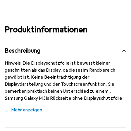
Produktinformationen
Beschreibung
Hinweis: Die Displayschutzfolie ist bewusst kleiner
geschnitten als das Display, da dieses im Randbereich
gewölbt ist. Keine Beeinträchtigung der
Displaydarstellung und der Touchscreenfunktion. Sie
bemerken praktisch keinen Unterschied zu einem
Samsung Galaxy M31s Rückseite ohne Displayschutzfolie.
Kratzfest durch die spezielle hartbeschichtete
Mehr anzeigen
Oberfläche! Sehr beständig gegen Kratzer und Abrasion!
4H Bleistifthärte. Bewusst kleiner als das Samsung
Galaxy M31s Rückseite Glas, da dieses gewölbt ist (siehe