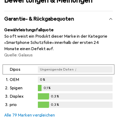
Bewertungen & Meinungen
Garantie- & Rückgabequoten
Gewährleistungsfallquote
So oft weist ein Produkt dieser Marke in der Kategorie
«Smartphone Schutzfolie» innerhalb der ersten 24
Monate einen Defekt auf.
Quelle: Galaxus
i
Dipos
Ungenügende Daten
1.
OEM
0
%
2.
Spigen
0,1
%
0,1
%
3.
Displex
0,3
%
0,3
%
3.
prio
0,3
%
0,3
%
Alle 79 Marken vergleichen