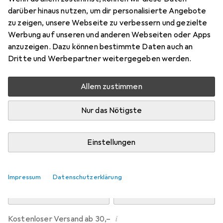
Preis in EUR inkl. MwSt.
darüber hinaus nutzen, um dir personalisierte Angebote
zu zeigen, unsere Webseite zu verbessern und gezielte
Marke
Bewertungen
Werbung auf unseren und anderen Webseiten oder Apps
Mehr von Dipos
anzuzeigen. Dazu können bestimmte Daten auch an
Dritte und Werbepartner weitergegeben werden.
Mi, 12.8. geliefert
Allem zustimmen
Mehr als 10 Stück an Lager beim Drittanbieter
Lieferort angeben für genaue Lieferzeit
Nur das Nötigste
i
Angebot von
Ecultor
DE
Einstellungen
In den Warenkorb
Impressum
Datenschutzerklärung
Vergleichen
Merken
i
Kostenloser Versand ab 30,–