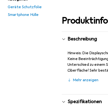
Geräte Schutzfolie
Smartphone Hülle
Produktinf
Beschreibung
Hinweis: Die Displaysch
Keine Beeinträchtigung
Unterschied zu einem So
Oberfläche! Sehr bestän
Glas, da dieses gewölbt
Mehr anzeigen
Kinderleichte Montage!
verdrängt und schmiegt 
Konstruktion, Zuschnit
Spezifikationen