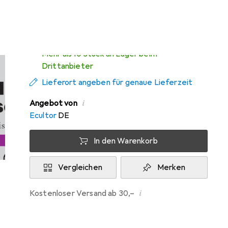
Di, 11.8. geliefert
Mehr als 10 Stück an Lager beim
Drittanbieter
Lieferort angeben für genaue Lieferzeit
i
Angebot von
Ecultor
DE
In den Warenkorb
Vergleichen
Merken
i
Kostenloser Versand ab 30,–