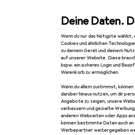
Suche
Deine Daten. D
Wenn du nur das Nötigste wählst, 
Navigation nach Kategorien
esamtsortiment
IT + Multimedia
Smartphones + Tablet
Gesamtsortiment
Cookies und ähnlichen Technologi
zu deinem Gerät und deinem Nutz
IT + Multimedia
auf unserer Website. Diese brauch
bspw. ein sicheres Login und Basis
Smartphones +
Warenkorb zu ermöglichen.
Tablets
Wenn du allem zustimmst, können 
Smartphone
darüber hinaus nutzen, um dir pers
Zubehör
Angebote zu zeigen, unsere Webs
Smartphone Schutz
verbessern und gezielte Werbung
anderen Webseiten oder Apps an
Handykette
können bestimmte Daten auch an 
Werbepartner weitergegeben we
Smartphone Hülle