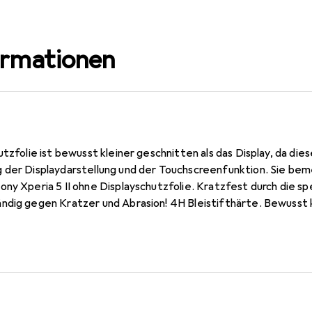
ormationen
utzfolie ist bewusst kleiner geschnitten als das Display, da die
 der Displaydarstellung und der Touchscreenfunktion. Sie bem
ny Xperia 5 II ohne Displayschutzfolie. Kratzfest durch die s
dig gegen Kratzer und Abrasion! 4H Bleistifthärte. Bewusst kle
 ist (siehe Fotos), blasenfrei und jederzeit rückstandsfrei zu 
 Keine Blasenbildung bei staubfreiem Display möglich! Beim Auf
sich wie von selbst an das Display an. Jederzeit rückstandsfr
t und Konfektionierung zu fairen Löhnen in Deutschland.