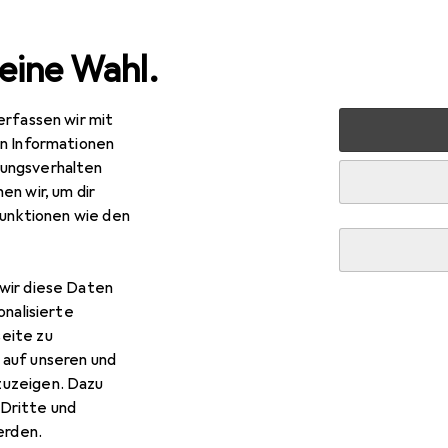
eine Wahl.
erfassen wir mit
s
Smartphone Zubehör
Smartphone Schutz
Smartph
en Informationen
ungsverhalten
en wir, um dir
funktionen wie den
wir diese Daten
onalisierte
eite zu
 auf unseren und
zuzeigen. Dazu
Dritte und
rden.