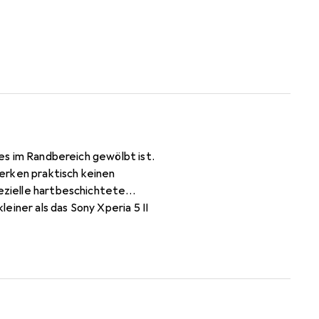
ses im Randbereich gewölbt ist.
erken praktisch keinen
pezielle hartbeschichtete
iner als das Sony Xperia 5 II
entfernen (ohne Klebstoff).
tragen der Folie wird die Luft
ei entfernbar! Made in Germany -