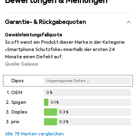
Bewertungen & Meinungen
Garantie- & Rückgabequoten
Gewährleistungsfallquote
So oft weist ein Produkt dieser Marke in der Kategorie
«Smartphone Schutzfolie» innerhalb der ersten 24
Monate einen Defekt auf.
Quelle: Galaxus
i
Dipos
Ungenügende Daten
1.
OEM
0
%
2.
Spigen
0,1
%
0,1
%
3.
Displex
0,3
%
0,3
%
3.
prio
0,3
%
0,3
%
Alle 78 Marken vergleichen