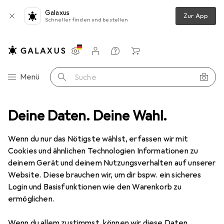
Galaxus
Zur App
Schneller finden und bestellen
Einstellungen
Kundenkonto
Vergleichslisten
Merklisten
Warenkorb
Navigation nach Kategorien
Menü
Suche
Deine Daten. Deine Wahl.
Smartphone Schutzfolie
Dipos Displayschutzfolie Crystalclear
Wenn du nur das Nötigste wählst, erfassen wir mit
Cookies und ähnlichen Technologien Informationen zu
4 Bilder
deinem Gerät und deinem Nutzungsverhalten auf unserer
Website. Diese brauchen wir, um dir bspw. ein sicheres
EUR
3,99
Login und Basisfunktionen wie den Warenkorb zu
Dipos
Displayschutzfolie Crystalclear
ermöglichen.
Ulefone Armor X7 Pro
Wenn du allem zustimmst, können wir diese Daten