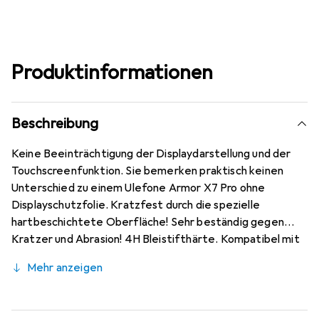
Produktinformationen
Beschreibung
Keine Beeinträchtigung der Displaydarstellung und der
Touchscreenfunktion. Sie bemerken praktisch keinen
Unterschied zu einem Ulefone Armor X7 Pro ohne
Displayschutzfolie. Kratzfest durch die spezielle
hartbeschichtete Oberfläche! Sehr beständig gegen
Kratzer und Abrasion! 4H Bleistifthärte. Kompatibel mit
Ulefone Armor X7 Pro. Hervorragende Qualität
Mehr anzeigen
gewährleistet durch den Einsatz mit modernsten
Präzisionsmaschinen (Laserschnitttechnik) - optimale
Randhaftung, sehr gute Formstabilität. Kinderleichte