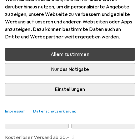
Preis in EUR inkl. MwSt.
darüber hinaus nutzen, um dir personalisierte Angebote
zu zeigen, unsere Webseite zu verbessern und gezielte
Marke
Bewertungen
Werbung auf unseren und anderen Webseiten oder Apps
Mehr von Dipos
anzuzeigen. Dazu können bestimmte Daten auch an
Dritte und Werbepartner weitergegeben werden.
Mi, 12.8. geliefert
Allem zustimmen
Mehr als 10 Stück an Lager beim Drittanbieter
Lieferort angeben für genaue Lieferzeit
Nur das Nötigste
i
Angebot von
Ecultor
DE
Einstellungen
In den Warenkorb
Impressum
Datenschutzerklärung
Vergleichen
Merken
i
Kostenloser Versand ab 30,–