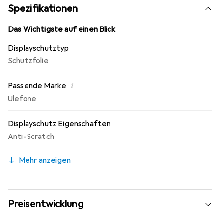
Montage! Keine Blasenbildung bei staubfreiem Display
Spezifikationen
möglich! Beim Auftragen der Folie wird die Luft verdrängt
und schmiegt sich wie von selbst an das Display an.
Das Wichtigste auf einen Blick
Jederzeit rückstandsfrei entfernbar! Made in Germany -
Displayschutztyp
Konstruktion, Zuschnitt und Konfektionierung zu fairen
Schutzfolie
Löhnen in Deutschland.
i
Passende Marke
Ulefone
Displayschutz Eigenschaften
Anti-Scratch
Mehr anzeigen
Preisentwicklung