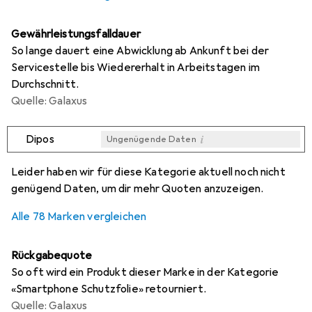
Gewährleistungsfalldauer
So lange dauert eine Abwicklung ab Ankunft bei der
Servicestelle bis Wiedererhalt in Arbeitstagen im
Durchschnitt.
Quelle: Galaxus
i
Dipos
Ungenügende Daten
i
i
i
i
Ungenügende Daten
Ungenügende Daten
Ungenügende Daten
Ungenügende Daten
Leider haben wir für diese Kategorie aktuell noch nicht
genügend Daten, um dir mehr Quoten anzuzeigen.
Alle 78 Marken vergleichen
Rückgabequote
So oft wird ein Produkt dieser Marke in der Kategorie
«Smartphone Schutzfolie» retourniert.
Quelle: Galaxus