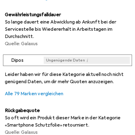
Gewährleistungsfalldauer
So lange dauert eine Abwicklung ab Ankunft bei der
Servicestelle bis Wiedererhalt in Arbeitstagen im
Durchschnitt.
Quelle: Galaxus
i
Dipos
Ungenügende Daten
i
i
i
i
Ungenügende Daten
Ungenügende Daten
Ungenügende Daten
Ungenügende Daten
Leider haben wir für diese Kategorie aktuell noch nicht
genügend Daten, um dir mehr Quoten anzuzeigen.
Alle 79 Marken vergleichen
Rückgabequote
So oft wird ein Produkt dieser Marke in der Kategorie
«Smartphone Schutzfolie» retourniert.
Quelle: Galaxus