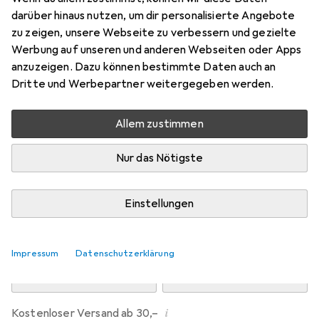
Preis in EUR inkl. MwSt.
darüber hinaus nutzen, um dir personalisierte Angebote
zu zeigen, unsere Webseite zu verbessern und gezielte
Marke
Bewertungen
Werbung auf unseren und anderen Webseiten oder Apps
Mehr von Dipos
anzuzeigen. Dazu können bestimmte Daten auch an
Dritte und Werbepartner weitergegeben werden.
Mi, 12.8. geliefert
Allem zustimmen
Mehr als 10 Stück an Lager beim Drittanbieter
Lieferort angeben für genaue Lieferzeit
Nur das Nötigste
i
Angebot von
Ecultor
DE
Einstellungen
In den Warenkorb
Impressum
Datenschutzerklärung
Vergleichen
Merken
i
Kostenloser Versand ab 30,–