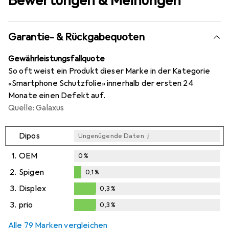
Bewertungen & Meinungen
Garantie- & Rückgabequoten
Gewährleistungsfallquote
So oft weist ein Produkt dieser Marke in der Kategorie
«Smartphone Schutzfolie» innerhalb der ersten 24
Monate einen Defekt auf.
Quelle: Galaxus
i
Dipos
Ungenügende Daten
1.
OEM
0
%
2.
Spigen
0,1
%
0,1
%
3.
Displex
0,3
%
0,3
%
3.
prio
0,3
%
0,3
%
Alle 79 Marken vergleichen