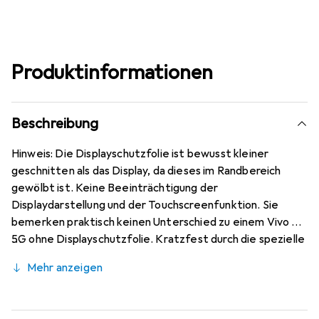
Produktinformationen
Beschreibung
Hinweis: Die Displayschutzfolie ist bewusst kleiner
geschnitten als das Display, da dieses im Randbereich
gewölbt ist. Keine Beeinträchtigung der
Displaydarstellung und der Touchscreenfunktion. Sie
bemerken praktisch keinen Unterschied zu einem Vivo S7
5G ohne Displayschutzfolie. Kratzfest durch die spezielle
hartbeschichtete Oberfläche! Sehr beständig gegen
Mehr anzeigen
Kratzer und Abrasion! 4H Bleistifthärte. Bewusst kleiner
als das Vivo S7 5G Glas, da dieses gewölbt ist, blasenfrei
und jederzeit rückstandsfrei zu entfernen (ohne