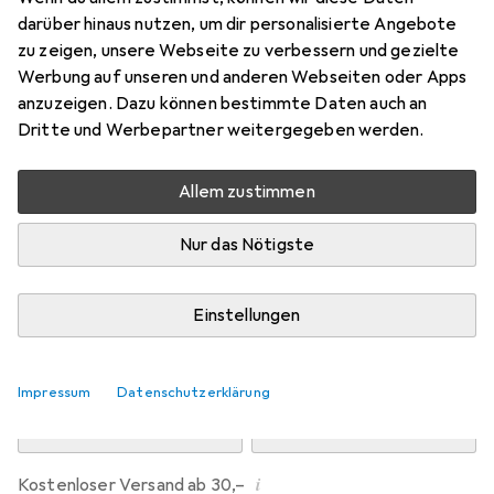
Preis in EUR inkl. MwSt.
darüber hinaus nutzen, um dir personalisierte Angebote
zu zeigen, unsere Webseite zu verbessern und gezielte
Marke
Bewertungen
Werbung auf unseren und anderen Webseiten oder Apps
Mehr von Dipos
anzuzeigen. Dazu können bestimmte Daten auch an
Dritte und Werbepartner weitergegeben werden.
Mo, 10.8. geliefert
Allem zustimmen
Mehr als 10 Stück an Lager beim Drittanbieter
Lieferort angeben für genaue Lieferzeit
Nur das Nötigste
i
Angebot von
Ecultor
DE
Einstellungen
In den Warenkorb
Impressum
Datenschutzerklärung
Vergleichen
Merken
i
Kostenloser Versand ab 30,–