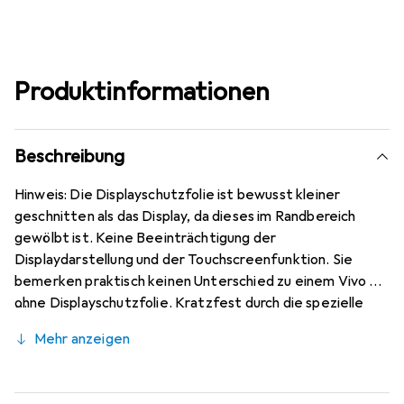
Produktinformationen
Beschreibung
Hinweis: Die Displayschutzfolie ist bewusst kleiner
geschnitten als das Display, da dieses im Randbereich
gewölbt ist. Keine Beeinträchtigung der
Displaydarstellung und der Touchscreenfunktion. Sie
bemerken praktisch keinen Unterschied zu einem Vivo Z6
ohne Displayschutzfolie. Kratzfest durch die spezielle
hartbeschichtete Oberfläche! Sehr beständig gegen
Mehr anzeigen
Kratzer und Abrasion! 4H Bleistifthärte. Bewusst kleiner
als das Vivo Z6 Glas, da dieses gewölbt ist (siehe Fotos),
blasenfrei und jederzeit rückstandsfrei zu entfernen