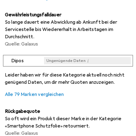
Gewährleistungsfalldauer
So lange dauert eine Abwicklung ab Ankunft bei der
Servicestelle bis Wiedererhalt in Arbeitstagen im
Durchschnitt.
Quelle: Galaxus
i
Dipos
Ungenügende Daten
i
i
i
i
Ungenügende Daten
Ungenügende Daten
Ungenügende Daten
Ungenügende Daten
Leider haben wir für diese Kategorie aktuell noch nicht
genügend Daten, um dir mehr Quoten anzuzeigen.
Alle 79 Marken vergleichen
Rückgabequote
So oft wird ein Produkt dieser Marke in der Kategorie
«Smartphone Schutzfolie» retourniert.
Quelle: Galaxus