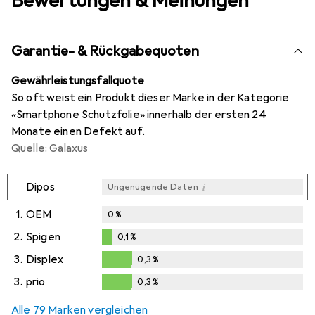
Bewertungen & Meinungen
Garantie- & Rückgabequoten
Gewährleistungsfallquote
So oft weist ein Produkt dieser Marke in der Kategorie
«Smartphone Schutzfolie» innerhalb der ersten 24
Monate einen Defekt auf.
Quelle: Galaxus
i
Dipos
Ungenügende Daten
1.
OEM
0
%
2.
Spigen
0,1
%
0,1
%
3.
Displex
0,3
%
0,3
%
3.
prio
0,3
%
0,3
%
Alle 79 Marken vergleichen