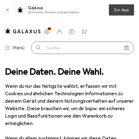
Galaxus
Zur App
Schneller finden und bestellen
Einstellungen
Kundenkonto
Vergleichslisten
Merklisten
Warenkorb
Navigation nach Kategorien
Menü
Suche
Deine Daten. Deine Wahl.
Smartphone Schutzfolie
Dipos Displayschutzfolie Crystalclear
Wenn du nur das Nötigste wählst, erfassen wir mit
Cookies und ähnlichen Technologien Informationen zu
5 Bilder
deinem Gerät und deinem Nutzungsverhalten auf unserer
Website. Diese brauchen wir, um dir bspw. ein sicheres
EUR
5,99
Login und Basisfunktionen wie den Warenkorb zu
Dipos
Displayschutzfolie Crystalclear
ermöglichen.
Vivo Z6
Wenn du allem zustimmst, können wir diese Daten