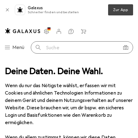
Galaxus
Zur App
Schneller finden und bestellen
Einstellungen
Kundenkonto
Vergleichslisten
Merklisten
Warenkorb
Navigation nach Kategorien
Menü
Suche
Deine Daten. Deine Wahl.
Smartphone Schutzfolie
Dipos Displayschutzfolie Crystalclear
Wenn du nur das Nötigste wählst, erfassen wir mit
Cookies und ähnlichen Technologien Informationen zu
5 Bilder
deinem Gerät und deinem Nutzungsverhalten auf unserer
Website. Diese brauchen wir, um dir bspw. ein sicheres
EUR
5,89
Login und Basisfunktionen wie den Warenkorb zu
Dipos
Displayschutzfolie Crystalclear
ermöglichen.
Wiko View 4 Lite
Wenn du allem zustimmst, können wir diese Daten