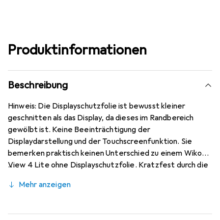
Produktinformationen
Beschreibung
Hinweis: Die Displayschutzfolie ist bewusst kleiner
geschnitten als das Display, da dieses im Randbereich
gewölbt ist. Keine Beeinträchtigung der
Displaydarstellung und der Touchscreenfunktion. Sie
bemerken praktisch keinen Unterschied zu einem Wiko
View 4 Lite ohne Displayschutzfolie. Kratzfest durch die
spezielle hartbeschichtete Oberfläche! Sehr beständig
Mehr anzeigen
gegen Kratzer und Abrasion! 4H Bleistifthärte. Bewusst
kleiner als das Wiko View 4 Lite Glas, da dieses gewölbt
ist (siehe Fotos), blasenfrei und jederzeit rückstandsfrei