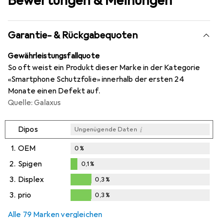
Bewertungen & Meinungen
Garantie- & Rückgabequoten
Gewährleistungsfallquote
So oft weist ein Produkt dieser Marke in der Kategorie
«Smartphone Schutzfolie» innerhalb der ersten 24
Monate einen Defekt auf.
Quelle: Galaxus
i
Dipos
Ungenügende Daten
1.
OEM
0
%
2.
Spigen
0,1
%
0,1
%
3.
Displex
0,3
%
0,3
%
3.
prio
0,3
%
0,3
%
Alle 79 Marken vergleichen