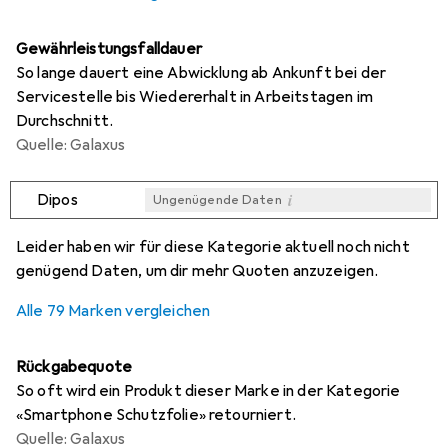
Gewährleistungsfalldauer
So lange dauert eine Abwicklung ab Ankunft bei der
Servicestelle bis Wiedererhalt in Arbeitstagen im
Durchschnitt.
Quelle: Galaxus
i
Dipos
Ungenügende Daten
i
i
i
i
Ungenügende Daten
Ungenügende Daten
Ungenügende Daten
Ungenügende Daten
Leider haben wir für diese Kategorie aktuell noch nicht
genügend Daten, um dir mehr Quoten anzuzeigen.
Alle 79 Marken vergleichen
Rückgabequote
So oft wird ein Produkt dieser Marke in der Kategorie
«Smartphone Schutzfolie» retourniert.
Quelle: Galaxus