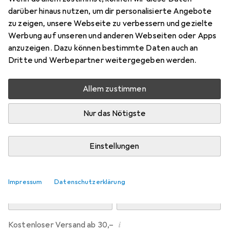
Preis in EUR inkl. MwSt.
darüber hinaus nutzen, um dir personalisierte Angebote
zu zeigen, unsere Webseite zu verbessern und gezielte
Marke
Bewertungen
Werbung auf unseren und anderen Webseiten oder Apps
Mehr von Dipos
anzuzeigen. Dazu können bestimmte Daten auch an
Dritte und Werbepartner weitergegeben werden.
Mo, 10.8. geliefert
Allem zustimmen
Mehr als 10 Stück an Lager beim Drittanbieter
Lieferort angeben für genaue Lieferzeit
Nur das Nötigste
i
Angebot von
Ecultor
DE
Einstellungen
In den Warenkorb
Impressum
Datenschutzerklärung
Vergleichen
Merken
i
Kostenloser Versand ab 30,–