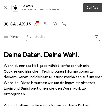
Galaxus
Zur App
Schneller finden und bestellen
Einstellungen
Kundenkonto
Vergleichslisten
Merklisten
Warenkorb
Navigation nach Kategorien
Menü
Suche
Deine Daten. Deine Wahl.
Smartphone Schutzfolie
Dipos Displayschutzfolie Crystalclear
Wenn du nur das Nötigste wählst, erfassen wir mit
Cookies und ähnlichen Technologien Informationen zu
5 Bilder
deinem Gerät und deinem Nutzungsverhalten auf unserer
Website. Diese brauchen wir, um dir bspw. ein sicheres
EUR
5,89
Login und Basisfunktionen wie den Warenkorb zu
Dipos
Displayschutzfolie Crystalclear
ermöglichen.
Xiaomi Mi 10T
Wenn du allem zustimmst, können wir diese Daten