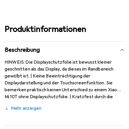
Produktinformationen
Beschreibung
HINWEIS: Die Displayschutzfolie ist bewusst kleiner
geschnitten als das Display, da dieses im Randbereich
gewölbt ist. | Keine Beeinträchtigung der
Displaydarstellung und der Touchscreenfunktion. Sie
bemerken praktisch keinen Unterschied zu einem Xiaomi
Mi 10T ohne Displayschutzfolie. | Kratzfest durch die
spezielle hartbeschichtete Oberfläche! Sehr beständig
Mehr anzeigen
gegen Kratzer und Abrasion! 4H Bleistifthärte. | Bewusst
kleiner als das Xiaomi Mi 10T Glas, da dieses gewölbt ist
(Siehe Fotos), blasenfrei und jederzeit rückstandsfrei zu