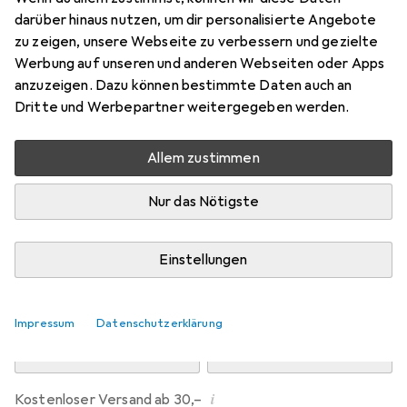
Preis in EUR inkl. MwSt.
darüber hinaus nutzen, um dir personalisierte Angebote
zu zeigen, unsere Webseite zu verbessern und gezielte
Marke
Bewertungen
Werbung auf unseren und anderen Webseiten oder Apps
Mehr von Dipos
anzuzeigen. Dazu können bestimmte Daten auch an
Dritte und Werbepartner weitergegeben werden.
Mi, 12.8. geliefert
Allem zustimmen
Mehr als 10 Stück an Lager beim Drittanbieter
Lieferort angeben für genaue Lieferzeit
Nur das Nötigste
i
Angebot von
Ecultor
DE
Einstellungen
In den Warenkorb
Impressum
Datenschutzerklärung
Vergleichen
Merken
i
Kostenloser Versand ab 30,–