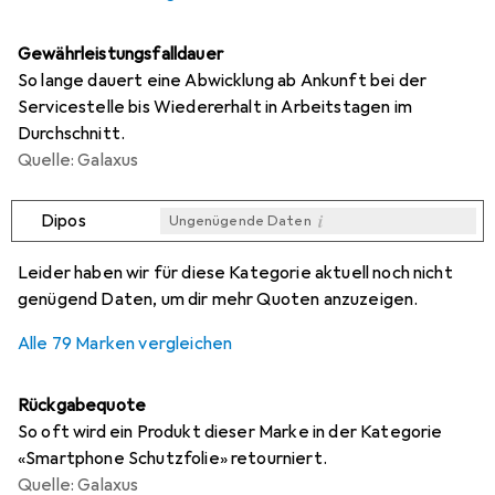
Gewährleistungsfalldauer
So lange dauert eine Abwicklung ab Ankunft bei der
Servicestelle bis Wiedererhalt in Arbeitstagen im
Durchschnitt.
Quelle: Galaxus
i
Dipos
Ungenügende Daten
i
i
i
i
Ungenügende Daten
Ungenügende Daten
Ungenügende Daten
Ungenügende Daten
Leider haben wir für diese Kategorie aktuell noch nicht
genügend Daten, um dir mehr Quoten anzuzeigen.
Alle 79 Marken vergleichen
Rückgabequote
So oft wird ein Produkt dieser Marke in der Kategorie
«Smartphone Schutzfolie» retourniert.
Quelle: Galaxus