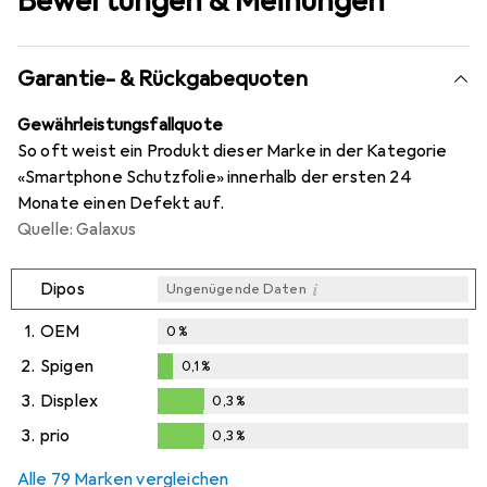
Bewertungen & Meinungen
Garantie- & Rückgabequoten
Gewährleistungsfallquote
So oft weist ein Produkt dieser Marke in der Kategorie
«Smartphone Schutzfolie» innerhalb der ersten 24
Monate einen Defekt auf.
Quelle: Galaxus
i
Dipos
Ungenügende Daten
1.
OEM
0
%
2.
Spigen
0,1
%
0,1
%
3.
Displex
0,3
%
0,3
%
3.
prio
0,3
%
0,3
%
Alle 79 Marken vergleichen