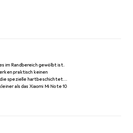
ses im Randbereich gewölbt ist.
erken praktisch keinen
 die spezielle hartbeschichtete
einer als das Xiaomi Mi Note 10
 zu entfernen (ohne Klebstoff).
tragen der Folie wird die Luft
ei entfernbar! Made in Germany -