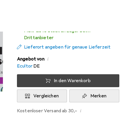
Di, 11.8. geliefert
Mehr als 10 Stück an Lager beim
Drittanbieter
Lieferort angeben für genaue Lieferzeit
i
Angebot von
Ecultor
DE
In den Warenkorb
Vergleichen
Merken
i
Kostenloser Versand ab 30,–