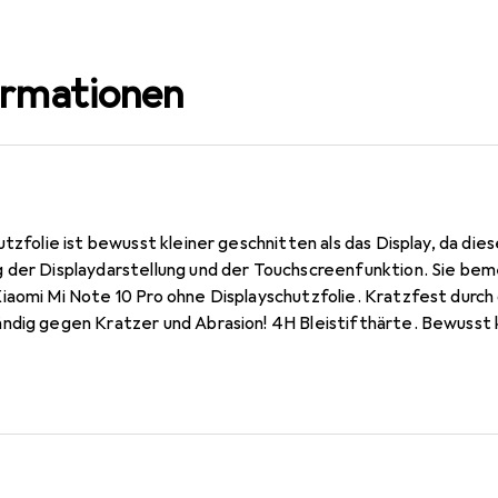
ormationen
utzfolie ist bewusst kleiner geschnitten als das Display, da die
 der Displaydarstellung und der Touchscreenfunktion. Sie bem
iaomi Mi Note 10 Pro ohne Displayschutzfolie. Kratzfest durch
ndig gegen Kratzer und Abrasion! 4H Bleistifthärte. Bewusst kl
ölbt ist (siehe Fotos), blasenfrei und jederzeit rückstandsfrei
 Keine Blasenbildung bei staubfreiem Display möglich! Beim Auf
sich wie von selbst an das Display an. Jederzeit rückstandsfr
t und Konfektionierung zu fairen Löhnen in Deutschland.