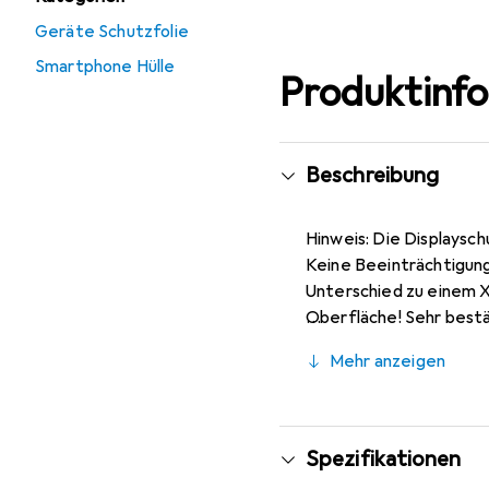
Geräte Schutzfolie
Smartphone Hülle
Produktinf
Beschreibung
Hinweis: Die Displaysch
Keine Beeinträchtigung
Unterschied zu einem X
Oberfläche! Sehr bestä
Pro Glas, da dieses gew
Mehr anzeigen
Kinderleichte Montage!
verdrängt und schmiegt 
Konstruktion, Zuschnit
Spezifikationen