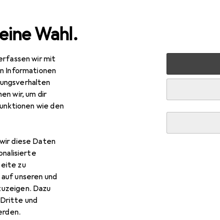
eine Wahl.
erfassen wir mit
s
Smartphone Zubehör
Smartphone Schutz
Smartph
en Informationen
ungsverhalten
en wir, um dir
funktionen wie den
wir diese Daten
onalisierte
eite zu
 auf unseren und
zuzeigen. Dazu
Dritte und
rden.