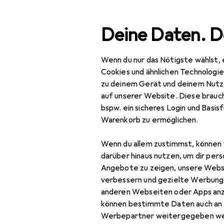
Suche
Deine Daten. D
Wenn du nur das Nötigste wählst, 
Navigation nach Kategorien
esamtsortiment
IT + Multimedia
Smartphones + Tablet
Gesamtsortiment
Cookies und ähnlichen Technologi
zu deinem Gerät und deinem Nutz
IT + Multimedia
auf unserer Website. Diese brauch
bspw. ein sicheres Login und Basis
Smartphones +
Warenkorb zu ermöglichen.
Tablets
Wenn du allem zustimmst, können 
Smartphone
darüber hinaus nutzen, um dir pers
Zubehör
Angebote zu zeigen, unsere Webs
Smartphone Schutz
verbessern und gezielte Werbung
anderen Webseiten oder Apps an
Handykette
können bestimmte Daten auch an 
Werbepartner weitergegeben we
Smartphone Hülle