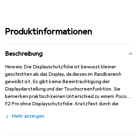
Produktinformationen
Beschreibung
Hinweis: Die Displayschutzfolie ist bewusst kleiner
geschnitten als das Display, da dieses im Randbereich
gewölbt ist. Es gibt keine Beeinträchtigung der
Displaydarstellung und der Touchscreenfunktion. Sie
bemerken praktisch keinen Unterschied zu einem Poco
F2 Pro ohne Displayschutzfolie. Kratzfest durch die
spezielle hartbeschichtete Oberfläche! Sehr beständig
Mehr anzeigen
gegen Kratzer und Abrasion! 4H Bleistifthärte. Bewusst
kleiner als das Poco F2 Pro Glas, da dieses gewölbt ist
(siehe Fotos), blasenfrei und jederzeit rückstandsfrei zu