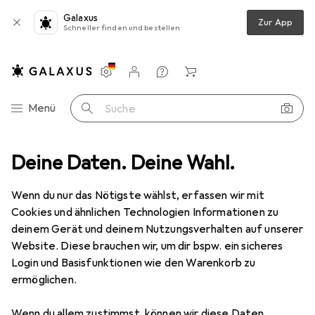
Galaxus
Zur App
Schneller finden und bestellen
Einstellungen
Kundenkonto
Vergleichslisten
Merklisten
Warenkorb
Navigation nach Kategorien
Menü
Suche
Deine Daten. Deine Wahl.
Smartphone Schutzfolie
Dipos Displayschutzfolie Crystalclear
Wenn du nur das Nötigste wählst, erfassen wir mit
Cookies und ähnlichen Technologien Informationen zu
5 Bilder
deinem Gerät und deinem Nutzungsverhalten auf unserer
Website. Diese brauchen wir, um dir bspw. ein sicheres
EUR
3,99
Login und Basisfunktionen wie den Warenkorb zu
Dipos
Displayschutzfolie Crystalclear
ermöglichen.
Xiaomi Poco F3 Pro
Wenn du allem zustimmst, können wir diese Daten