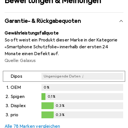
Bewertungen & Meinungen
Garantie- & Rückgabequoten
Gewährleistungsfallquote
So oft weist ein Produkt dieser Marke in der Kategorie
«Smartphone Schutzfolie» innerhalb der ersten 24
Monate einen Defekt auf.
Quelle: Galaxus
i
Dipos
Ungenügende Daten
1.
OEM
0
%
2.
Spigen
0,1
%
0,1
%
3.
Displex
0,3
%
0,3
%
3.
prio
0,3
%
0,3
%
Alle 78 Marken vergleichen