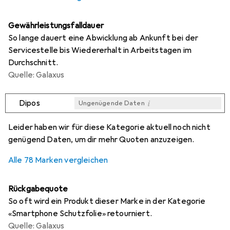
Gewährleistungsfalldauer
So lange dauert eine Abwicklung ab Ankunft bei der
Servicestelle bis Wiedererhalt in Arbeitstagen im
Durchschnitt.
Quelle: Galaxus
i
Dipos
Ungenügende Daten
i
i
i
i
Ungenügende Daten
Ungenügende Daten
Ungenügende Daten
Ungenügende Daten
Leider haben wir für diese Kategorie aktuell noch nicht
genügend Daten, um dir mehr Quoten anzuzeigen.
Alle 78 Marken vergleichen
Rückgabequote
So oft wird ein Produkt dieser Marke in der Kategorie
«Smartphone Schutzfolie» retourniert.
Quelle: Galaxus