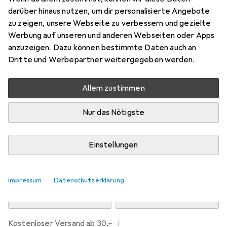
Preis in EUR inkl. MwSt.
darüber hinaus nutzen, um dir personalisierte Angebote
zu zeigen, unsere Webseite zu verbessern und gezielte
Marke
Bewertungen
Werbung auf unseren und anderen Webseiten oder Apps
Mehr von Dipos
1
anzuzeigen. Dazu können bestimmte Daten auch an
Dritte und Werbepartner weitergegeben werden.
Mi, 12.8. geliefert
Allem zustimmen
Mehr als 10 Stück an Lager beim Drittanbieter
Lieferort angeben für genaue Lieferzeit
Nur das Nötigste
i
Angebot von
Ecultor
DE
Einstellungen
In den Warenkorb
Impressum
Datenschutzerklärung
Vergleichen
Merken
i
Kostenloser Versand ab 30,–