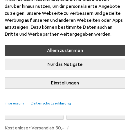
Preis in EUR inkl. MwSt.
darüber hinaus nutzen, um dir personalisierte Angebote
zu zeigen, unsere Webseite zu verbessern und gezielte
Marke
Bewertungen
Werbung auf unseren und anderen Webseiten oder Apps
Mehr von Dipos
1
anzuzeigen. Dazu können bestimmte Daten auch an
Dritte und Werbepartner weitergegeben werden.
übermorgen geliefert
Allem zustimmen
Mehr als 10 Stück an Lager beim Drittanbieter
Lieferort angeben für genaue Lieferzeit
Nur das Nötigste
i
Angebot von
Ecultor
DE
Einstellungen
In den Warenkorb
Impressum
Datenschutzerklärung
Vergleichen
Merken
i
Kostenloser Versand ab 30,–