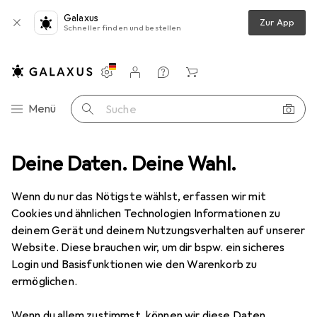
Galaxus
Zur App
Schneller finden und bestellen
Einstellungen
Kundenkonto
Vergleichslisten
Merklisten
Warenkorb
Navigation nach Kategorien
Menü
Suche
Deine Daten. Deine Wahl.
Smartphone Schutzfolie
Dipos Displayschutzfolie Crystalclear
Wenn du nur das Nötigste wählst, erfassen wir mit
Cookies und ähnlichen Technologien Informationen zu
5 Bilder
deinem Gerät und deinem Nutzungsverhalten auf unserer
Website. Diese brauchen wir, um dir bspw. ein sicheres
EUR
3,89
Login und Basisfunktionen wie den Warenkorb zu
Dipos
Displayschutzfolie Crystalclear
ermöglichen.
Xiaomi Poco F3 Pro
Wenn du allem zustimmst, können wir diese Daten