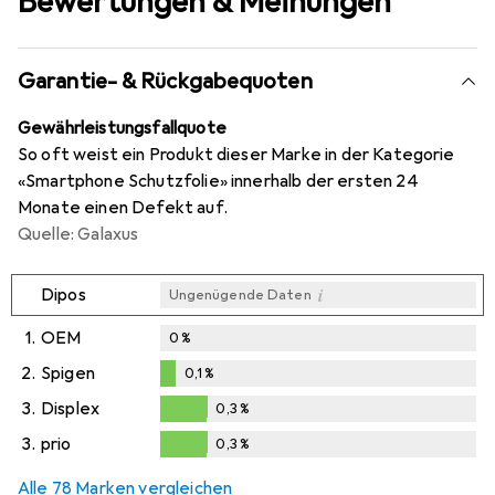
Bewertungen & Meinungen
Garantie- & Rückgabequoten
Gewährleistungsfallquote
So oft weist ein Produkt dieser Marke in der Kategorie
«Smartphone Schutzfolie» innerhalb der ersten 24
Monate einen Defekt auf.
Quelle: Galaxus
i
Dipos
Ungenügende Daten
1.
OEM
0
%
2.
Spigen
0,1
%
0,1
%
3.
Displex
0,3
%
0,3
%
3.
prio
0,3
%
0,3
%
Alle 78 Marken vergleichen