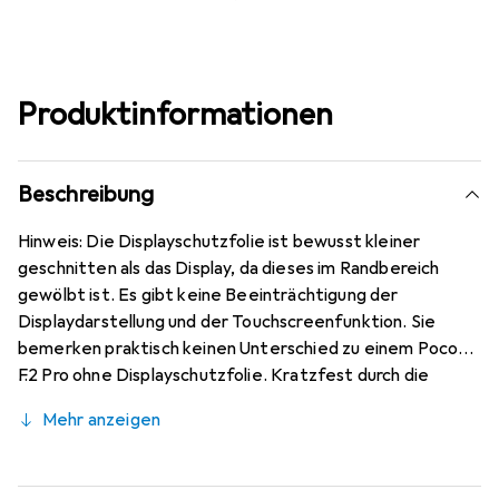
Produktinformationen
Beschreibung
Hinweis: Die Displayschutzfolie ist bewusst kleiner
geschnitten als das Display, da dieses im Randbereich
gewölbt ist. Es gibt keine Beeinträchtigung der
Displaydarstellung und der Touchscreenfunktion. Sie
bemerken praktisch keinen Unterschied zu einem Poco
F2 Pro ohne Displayschutzfolie. Kratzfest durch die
spezielle hartbeschichtete Oberfläche! Sehr beständig
Mehr anzeigen
gegen Kratzer und Abrasion mit 4H Bleistifthärte.
Bewusst kleiner als das Poco F2 Pro Glas, da dieses
gewölbt ist, blasenfrei und jederzeit rückstandsfrei zu