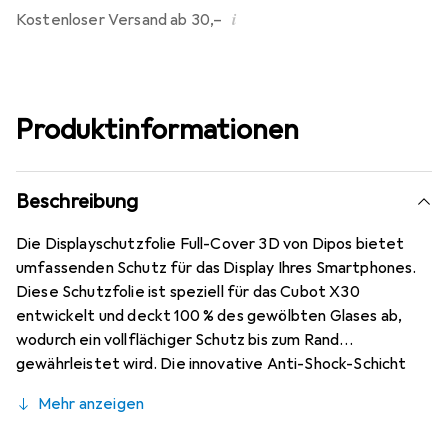
i
Kostenloser Versand ab 30,–
Produktinformationen
Beschreibung
Die Displayschutzfolie Full-Cover 3D von Dipos bietet
umfassenden Schutz für das Display Ihres Smartphones.
Diese Schutzfolie ist speziell für das Cubot X30
entwickelt und deckt 100 % des gewölbten Glases ab,
wodurch ein vollflächiger Schutz bis zum Rand
gewährleistet wird. Die innovative Anti-Shock-Schicht
sorgt dafür, dass Stösse und Stürze besser abgefedert
Mehr anzeigen
werden, was das Risiko eines Displayglas-Bruchs erheblich
reduziert. Zudem bleibt die Touchfunktion und die