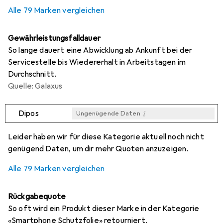
0,3
%
Alle 79 Marken vergleichen
Gewährleistungsfalldauer
So lange dauert eine Abwicklung ab Ankunft bei der
Servicestelle bis Wiedererhalt in Arbeitstagen im
Durchschnitt.
Quelle: Galaxus
i
Dipos
Ungenügende Daten
i
i
i
i
Ungenügende Daten
Ungenügende Daten
Ungenügende Daten
Ungenügende Daten
Leider haben wir für diese Kategorie aktuell noch nicht
genügend Daten, um dir mehr Quoten anzuzeigen.
Alle 79 Marken vergleichen
Rückgabequote
So oft wird ein Produkt dieser Marke in der Kategorie
«Smartphone Schutzfolie» retourniert.