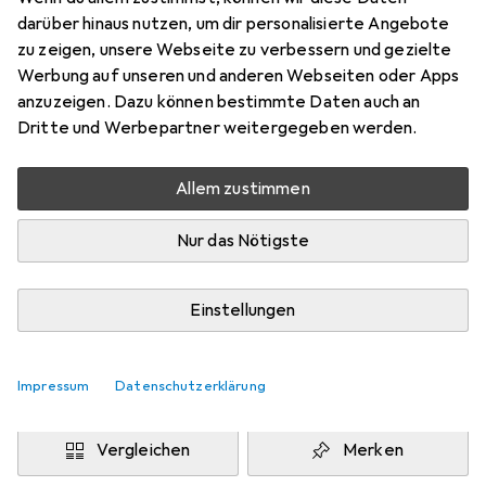
Cubot X30
darüber hinaus nutzen, um dir personalisierte Angebote
Preis in EUR inkl. MwSt.
zu zeigen, unsere Webseite zu verbessern und gezielte
Werbung auf unseren und anderen Webseiten oder Apps
Marke
Bewertungen
anzuzeigen. Dazu können bestimmte Daten auch an
Mehr von Dipos
Dritte und Werbepartner weitergegeben werden.
Allem zustimmen
Mi, 12.8. geliefert
Mehr als 10 Stück an Lager beim Drittanbieter
Nur das Nötigste
Lieferort angeben für genaue Lieferzeit
i
Angebot von
Einstellungen
Ecultor
DE
Impressum
Datenschutzerklärung
In den Warenkorb
Vergleichen
Merken