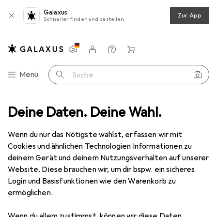
Galaxus
Zur App
Schneller finden und bestellen
Einstellungen
Kundenkonto
Vergleichslisten
Merklisten
Warenkorb
Navigation nach Kategorien
Menü
Suche
Smartphone Schutzfolie
Deine Daten. Deine Wahl.
Dipos Displayschutzfolie Full-Cover 3D
Wenn du nur das Nötigste wählst, erfassen wir mit
Cookies und ähnlichen Technologien Informationen zu
5 Bilder
deinem Gerät und deinem Nutzungsverhalten auf unserer
Website. Diese brauchen wir, um dir bspw. ein sicheres
EUR
10,–
Login und Basisfunktionen wie den Warenkorb zu
Dipos
Displayschutzfolie Full-Cover
ermöglichen.
3D
Wenn du allem zustimmst, können wir diese Daten