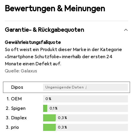
Bewertungen & Meinungen
Garantie- & Rückgabequoten
Gewährleistungsfallquote
So oft weist ein Produkt dieser Marke in der Kategorie
«Smartphone Schutzfolie» innerhalb der ersten 24
Monate einen Defekt auf.
Quelle: Galaxus
i
Dipos
Ungenügende Daten
1.
OEM
0
%
2.
Spigen
0,1
%
0,1
%
3.
Displex
0,3
%
0,3
%
3.
prio
0,3
%