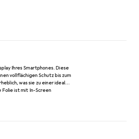
splay Ihres Smartphones. Diese
nen vollflächigen Schutz bis zum
heblich, was sie zu einer idealen
Folie ist mit In-Screen
cht beeinträchtigt werden. Die
 rückstandsfrei entfernt werden.
anglebigkeit des Produkts
-Schicht zur Reduzierung des
nd rückstandsfrei entfernbar -