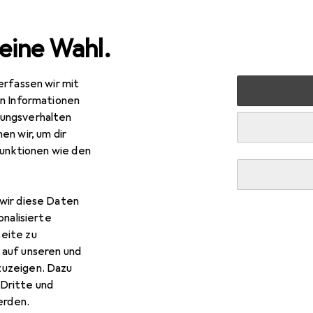
eine Wahl.
erfassen wir mit
Smartphone Zubehör
Smartphone Schutz
Smartphon
en Informationen
ungsverhalten
en wir, um dir
funktionen wie den
wir diese Daten
onalisierte
eite zu
 auf unseren und
zuzeigen. Dazu
Dritte und
rden.