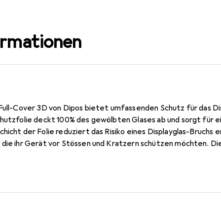
ormationen
 Full-Cover 3D von Dipos bietet umfassenden Schutz für das Di
hutzfolie deckt 100% des gewölbten Glases ab und sorgt für ei
hicht der Folie reduziert das Risiko eines Displayglas-Bruchs er
die ihr Gerät vor Stössen und Kratzern schützen möchten. Die 
ompatibel, sodass die Touchfunktion und die Displayqualität ni
öglicht eine einfache Anbringung und die Folie kann jederzeit
er Hersteller eine 10-jährige Garantie, was die Qualität und L
ächiger Schutz bis zum Rand für gewölbte Displays - Anti-Shock
bel mit In-Screen Fingerprint-Sensoren - Einfache Anbringung u
rantie aus Deutschland.