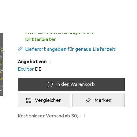
Mi, 12.8. geliefert
Mehr als 10 Stück an Lager beim
Drittanbieter
Lieferort angeben für genaue Lieferzeit
i
Angebot von
Ecultor
DE
In den Warenkorb
Vergleichen
Merken
i
Kostenloser Versand ab 30,–