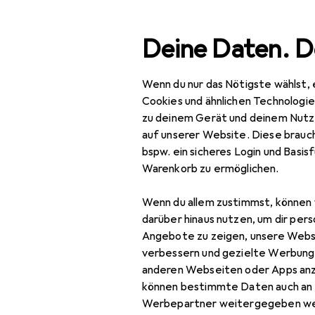
Suche
Deine Daten. D
Wenn du nur das Nötigste wählst, 
Navigation nach Kategorien
samtsortiment
IT + Multimedia
Smartphones + Tablets
Gesamtsortiment
Cookies und ähnlichen Technologi
zu deinem Gerät und deinem Nutz
IT + Multimedia
auf unserer Website. Diese brauch
bspw. ein sicheres Login und Basis
Smartphones +
Warenkorb zu ermöglichen.
Tablets
Wenn du allem zustimmst, können 
Smartphone
darüber hinaus nutzen, um dir pers
Zubehör
Angebote zu zeigen, unsere Webs
Smartphone Schutz
verbessern und gezielte Werbung
anderen Webseiten oder Apps an
Handykette
können bestimmte Daten auch an 
Werbepartner weitergegeben we
Smartphone Hülle