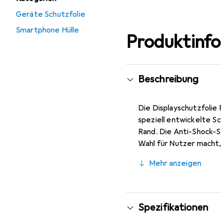
Geräte Schutzfolie
Smartphone Hülle
Produktinf
Beschreibung
Die Displayschutzfolie
speziell entwickelte Sc
Rand. Die Anti-Shock-Sc
Wahl für Nutzer macht, 
Fingerprint-Sensoren k
Mehr anzeigen
innovative Haftung erm
Darüber hinaus bietet d
unterstreicht. - Vollfl
Bruchrisikos - Kompati
Spezifikationen
10 Jahre Hersteller-Ga