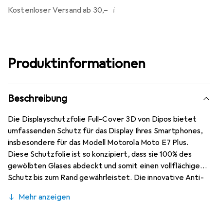
i
Kostenloser Versand ab 30,–
Produktinformationen
Beschreibung
Die Displayschutzfolie Full-Cover 3D von Dipos bietet
umfassenden Schutz für das Display Ihres Smartphones,
insbesondere für das Modell Motorola Moto E7 Plus.
Diese Schutzfolie ist so konzipiert, dass sie 100% des
gewölbten Glases abdeckt und somit einen vollflächigen
Schutz bis zum Rand gewährleistet. Die innovative Anti-
Shock-Schicht reduziert das Risiko eines Displayglas-
Mehr anzeigen
Bruchs erheblich und sorgt dafür, dass Ihr Gerät auch bei
Stössen und Stürzen geschützt bleibt. Die Folie ist mit