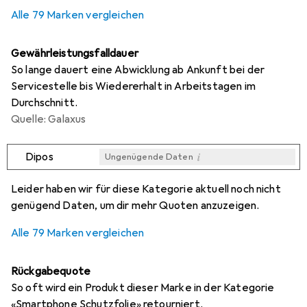
0,3
%
Alle 79 Marken vergleichen
Gewährleistungsfalldauer
So lange dauert eine Abwicklung ab Ankunft bei der
Servicestelle bis Wiedererhalt in Arbeitstagen im
Durchschnitt.
Quelle: Galaxus
i
Dipos
Ungenügende Daten
i
i
i
i
Ungenügende Daten
Ungenügende Daten
Ungenügende Daten
Ungenügende Daten
Leider haben wir für diese Kategorie aktuell noch nicht
genügend Daten, um dir mehr Quoten anzuzeigen.
Alle 79 Marken vergleichen
Rückgabequote
So oft wird ein Produkt dieser Marke in der Kategorie
«Smartphone Schutzfolie» retourniert.