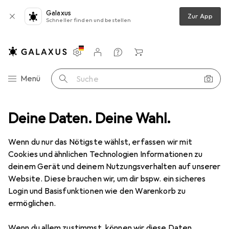
Galaxus
Zur App
Schneller finden und bestellen
Einstellungen
Kundenkonto
Vergleichslisten
Merklisten
Warenkorb
Navigation nach Kategorien
Menü
Suche
Smartphone Schutzfolie
Deine Daten. Deine Wahl.
Dipos Displayschutzfolie Full-Cover 3D
Wenn du nur das Nötigste wählst, erfassen wir mit
Cookies und ähnlichen Technologien Informationen zu
5 Bilder
deinem Gerät und deinem Nutzungsverhalten auf unserer
Website. Diese brauchen wir, um dir bspw. ein sicheres
EUR
10,–
Login und Basisfunktionen wie den Warenkorb zu
Dipos
Displayschutzfolie Full-Cover
ermöglichen.
3D
Wenn du allem zustimmst, können wir diese Daten