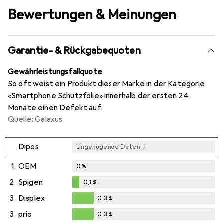
Bewertungen & Meinungen
Garantie- & Rückgabequoten
Gewährleistungsfallquote
So oft weist ein Produkt dieser Marke in der Kategorie
«Smartphone Schutzfolie» innerhalb der ersten 24
Monate einen Defekt auf.
Quelle: Galaxus
i
Dipos
Ungenügende Daten
1.
OEM
0
%
2.
Spigen
0,1
%
0,1
%
3.
Displex
0,3
%
0,3
%
3.
prio
0,3
%