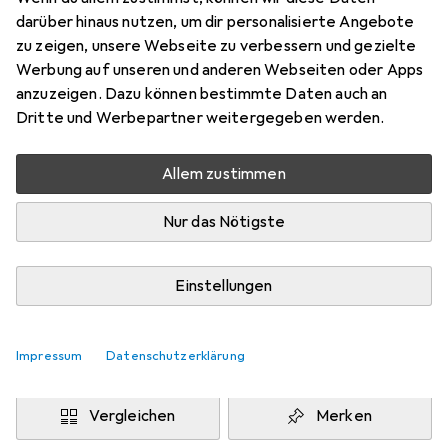
Motorola Moto E7 Plus
darüber hinaus nutzen, um dir personalisierte Angebote
Preis in EUR inkl. MwSt.
zu zeigen, unsere Webseite zu verbessern und gezielte
Werbung auf unseren und anderen Webseiten oder Apps
Marke
Bewertungen
anzuzeigen. Dazu können bestimmte Daten auch an
Mehr von Dipos
1
Dritte und Werbepartner weitergegeben werden.
Allem zustimmen
Di, 11.8. geliefert
Mehr als 10 Stück an Lager beim Drittanbieter
Nur das Nötigste
Lieferort angeben für genaue Lieferzeit
i
Angebot von
Einstellungen
Ecultor
DE
Impressum
Datenschutzerklärung
In den Warenkorb
Vergleichen
Merken