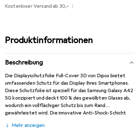
i
Kostenloser Versand ab 30,–
Produktinformationen
Beschreibung
Die Displayschutzfolie Full-Cover 3D von Dipos bietet
umfassenden Schutz für das Display Ihres Smartphones.
Diese Schutzfolie ist speziell für das Samsung Galaxy A42
5G konzipiert und deckt 100 % des gewölbten Glases ab,
wodurch ein vollflächiger Schutz bis zum Rand
gewährleistet wird. Die innovative Anti-Shock-Schicht
reduziert das Risiko eines Displayglas-Bruchs erheblich
Mehr anzeigen
und sorgt dafür, dass Ihr Gerät auch bei Stössen und
Stürzen geschützt bleibt. Die Folie ist so gestaltet, dass