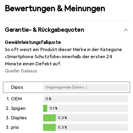
Bewertungen & Meinungen
Garantie- & Rückgabequoten
Gewährleistungsfallquote
So oft weist ein Produkt dieser Marke in der Kategorie
«Smartphone Schutzfolie» innerhalb der ersten 24
Monate einen Defekt auf.
Quelle: Galaxus
i
Dipos
Ungenügende Daten
1.
OEM
0
%
2.
Spigen
0,1
%
0,1
%
3.
Displex
0,3
%
0,3
%
3.
prio
0,3
%