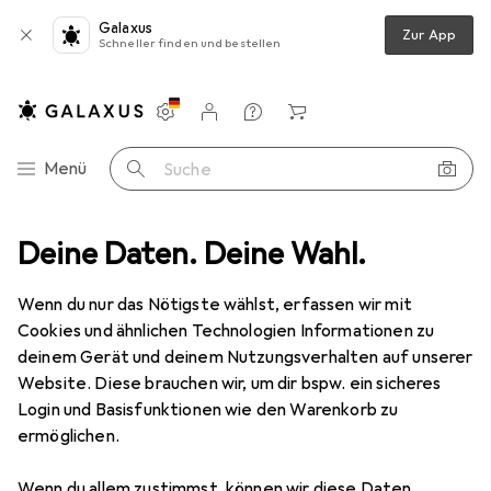
Galaxus
Zur App
Schneller finden und bestellen
Einstellungen
Kundenkonto
Vergleichslisten
Merklisten
Warenkorb
Navigation nach Kategorien
Menü
Suche
Smartphone Schutzfolie
Deine Daten. Deine Wahl.
Dipos Displayschutzfolie Full-Cover 3D
Wenn du nur das Nötigste wählst, erfassen wir mit
Cookies und ähnlichen Technologien Informationen zu
5 Bilder
deinem Gerät und deinem Nutzungsverhalten auf unserer
Website. Diese brauchen wir, um dir bspw. ein sicheres
EUR
10,–
Login und Basisfunktionen wie den Warenkorb zu
Dipos
Displayschutzfolie Full-Cover
ermöglichen.
3D
Wenn du allem zustimmst, können wir diese Daten