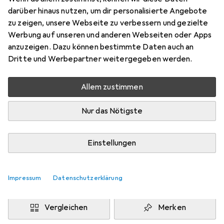
Samsung Galaxy A42 5G
darüber hinaus nutzen, um dir personalisierte Angebote
Preis in EUR inkl. MwSt.
zu zeigen, unsere Webseite zu verbessern und gezielte
Werbung auf unseren und anderen Webseiten oder Apps
Marke
Bewertungen
anzuzeigen. Dazu können bestimmte Daten auch an
Mehr von Dipos
Dritte und Werbepartner weitergegeben werden.
Allem zustimmen
Mi, 12.8. geliefert
Mehr als 10 Stück an Lager beim Drittanbieter
Nur das Nötigste
Lieferort angeben für genaue Lieferzeit
i
Angebot von
Einstellungen
Ecultor
DE
Impressum
Datenschutzerklärung
In den Warenkorb
Vergleichen
Merken