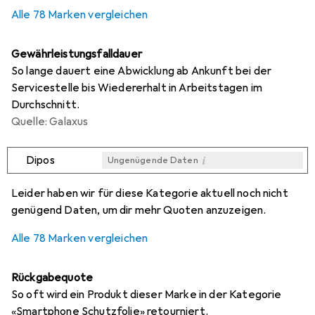
0,3
%
Alle 78 Marken vergleichen
Gewährleistungsfalldauer
So lange dauert eine Abwicklung ab Ankunft bei der
Servicestelle bis Wiedererhalt in Arbeitstagen im
Durchschnitt.
Quelle: Galaxus
i
Dipos
Ungenügende Daten
i
i
i
i
Ungenügende Daten
Ungenügende Daten
Ungenügende Daten
Ungenügende Daten
Leider haben wir für diese Kategorie aktuell noch nicht
genügend Daten, um dir mehr Quoten anzuzeigen.
Alle 78 Marken vergleichen
Rückgabequote
So oft wird ein Produkt dieser Marke in der Kategorie
«Smartphone Schutzfolie» retourniert.