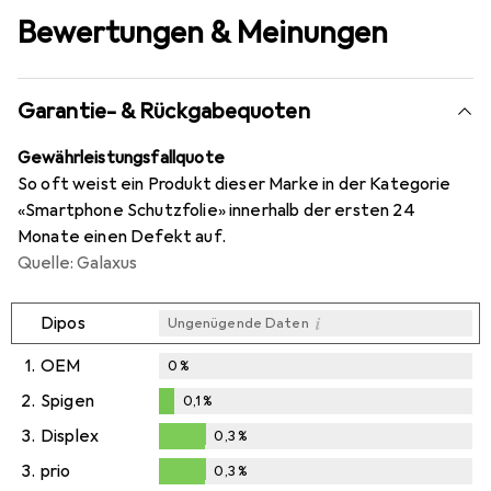
Bewertungen & Meinungen
Garantie- & Rückgabequoten
Gewährleistungsfallquote
So oft weist ein Produkt dieser Marke in der Kategorie
«Smartphone Schutzfolie» innerhalb der ersten 24
Monate einen Defekt auf.
Quelle: Galaxus
i
Dipos
Ungenügende Daten
1.
OEM
0
%
2.
Spigen
0,1
%
0,1
%
3.
Displex
0,3
%
0,3
%
3.
prio
0,3
%