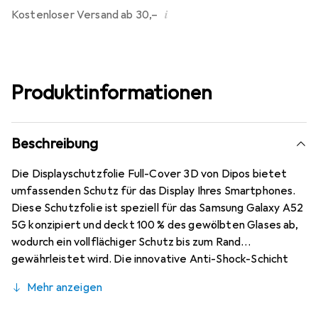
i
Kostenloser Versand ab 30,–
Produktinformationen
Beschreibung
Die Displayschutzfolie Full-Cover 3D von Dipos bietet
umfassenden Schutz für das Display Ihres Smartphones.
Diese Schutzfolie ist speziell für das Samsung Galaxy A52
5G konzipiert und deckt 100 % des gewölbten Glases ab,
wodurch ein vollflächiger Schutz bis zum Rand
gewährleistet wird. Die innovative Anti-Shock-Schicht
reduziert das Risiko eines Displayglas-Bruchs erheblich
Mehr anzeigen
und sorgt dafür, dass Ihr Gerät auch bei Stössen und
Stürzen geschützt bleibt. Die Folie ist so gestaltet, dass