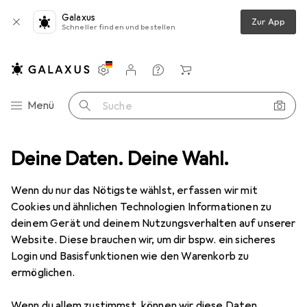
Galaxus
Zur App
Schneller finden und bestellen
Einstellungen
Kundenkonto
Vergleichslisten
Merklisten
Warenkorb
Navigation nach Kategorien
Menü
Suche
Smartphone Schutzfolie
Deine Daten. Deine Wahl.
Dipos Displayschutzfolie Full-Cover 3D
Wenn du nur das Nötigste wählst, erfassen wir mit
Cookies und ähnlichen Technologien Informationen zu
5 Bilder
deinem Gerät und deinem Nutzungsverhalten auf unserer
Website. Diese brauchen wir, um dir bspw. ein sicheres
EUR
12,99
Login und Basisfunktionen wie den Warenkorb zu
Dipos
Displayschutzfolie Full-Cover
ermöglichen.
3D
Wenn du allem zustimmst, können wir diese Daten