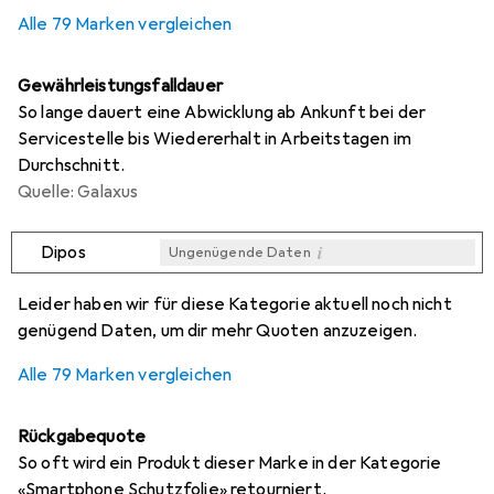
0,3
%
Alle 79 Marken vergleichen
Gewährleistungsfalldauer
So lange dauert eine Abwicklung ab Ankunft bei der
Servicestelle bis Wiedererhalt in Arbeitstagen im
Durchschnitt.
Quelle: Galaxus
i
Dipos
Ungenügende Daten
i
i
i
i
Ungenügende Daten
Ungenügende Daten
Ungenügende Daten
Ungenügende Daten
Leider haben wir für diese Kategorie aktuell noch nicht
genügend Daten, um dir mehr Quoten anzuzeigen.
Alle 79 Marken vergleichen
Rückgabequote
So oft wird ein Produkt dieser Marke in der Kategorie
«Smartphone Schutzfolie» retourniert.