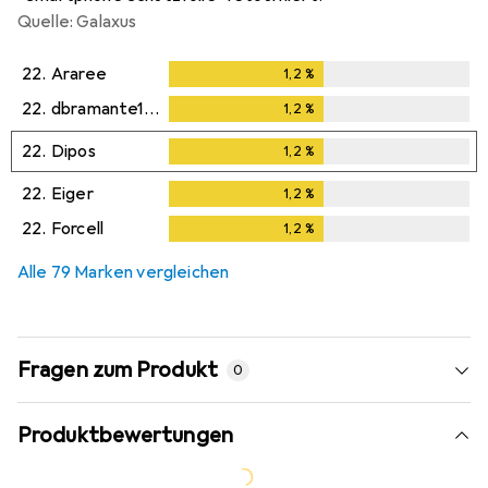
Quelle: Galaxus
22.
Araree
1,2
%
1,2
%
22.
dbramante1928
1,2
%
1,2
%
22.
Dipos
1,2
%
1,2
%
22.
Eiger
1,2
%
1,2
%
22.
Forcell
1,2
%
1,2
%
Alle 79 Marken vergleichen
Fragen zum Produkt
0
Produktbewertungen