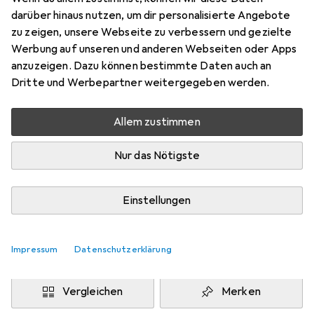
Samsung Galaxy A52 5G
darüber hinaus nutzen, um dir personalisierte Angebote
Preis in EUR inkl. MwSt.
zu zeigen, unsere Webseite zu verbessern und gezielte
Werbung auf unseren und anderen Webseiten oder Apps
Marke
Bewertungen
anzuzeigen. Dazu können bestimmte Daten auch an
Mehr von Dipos
4
Dritte und Werbepartner weitergegeben werden.
Allem zustimmen
Di, 11.8. geliefert
Mehr als 10 Stück an Lager beim Drittanbieter
Nur das Nötigste
Lieferort angeben für genaue Lieferzeit
i
Angebot von
Einstellungen
Ecultor
DE
Impressum
Datenschutzerklärung
In den Warenkorb
Vergleichen
Merken