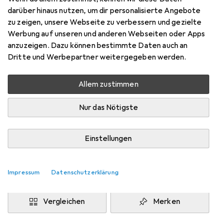
Samsung Galaxy A52
darüber hinaus nutzen, um dir personalisierte Angebote
Preis in EUR inkl. MwSt.
zu zeigen, unsere Webseite zu verbessern und gezielte
Werbung auf unseren und anderen Webseiten oder Apps
Marke
Bewertungen
anzuzeigen. Dazu können bestimmte Daten auch an
Mehr von Dipos
2
Dritte und Werbepartner weitergegeben werden.
Allem zustimmen
Mi, 12.8. geliefert
Mehr als 10 Stück an Lager beim Drittanbieter
Nur das Nötigste
Lieferort angeben für genaue Lieferzeit
i
Angebot von
Einstellungen
Ecultor
DE
Impressum
Datenschutzerklärung
In den Warenkorb
Vergleichen
Merken