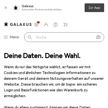
Galaxus
Zur App
Schneller finden und bestellen
Einstellungen
Kundenkonto
Vergleichslisten
Merklisten
Warenkorb
Navigation nach Kategorien
Menü
Suche
Smartphone Schutzfolie
Deine Daten. Deine Wahl.
Dipos Displayschutzfolie Full-Cover 3D
Wenn du nur das Nötigste wählst, erfassen wir mit
Cookies und ähnlichen Technologien Informationen zu
5 Bilder
deinem Gerät und deinem Nutzungsverhalten auf unserer
Website. Diese brauchen wir, um dir bspw. ein sicheres
EUR
12,99
Login und Basisfunktionen wie den Warenkorb zu
Dipos
Displayschutzfolie Full-Cover
ermöglichen.
3D
Wenn du allem zustimmst, können wir diese Daten