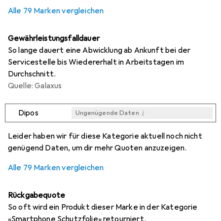
0,3
%
Alle 79 Marken vergleichen
Gewährleistungsfalldauer
So lange dauert eine Abwicklung ab Ankunft bei der
Servicestelle bis Wiedererhalt in Arbeitstagen im
Durchschnitt.
Quelle: Galaxus
i
Dipos
Ungenügende Daten
i
i
i
i
Ungenügende Daten
Ungenügende Daten
Ungenügende Daten
Ungenügende Daten
Leider haben wir für diese Kategorie aktuell noch nicht
genügend Daten, um dir mehr Quoten anzuzeigen.
Alle 79 Marken vergleichen
Rückgabequote
So oft wird ein Produkt dieser Marke in der Kategorie
«Smartphone Schutzfolie» retourniert.