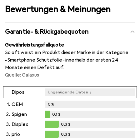
Bewertungen & Meinungen
Garantie- & Rückgabequoten
Gewährleistungsfallquote
So oft weist ein Produkt dieser Marke in der Kategorie
«Smartphone Schutzfolie» innerhalb der ersten 24
Monate einen Defekt auf.
Quelle: Galaxus
i
Dipos
Ungenügende Daten
1.
OEM
0
%
2.
Spigen
0,1
%
0,1
%
3.
Displex
0,3
%
0,3
%
3.
prio
0,3
%