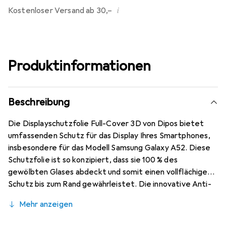
i
Kostenloser Versand ab 30,–
Produktinformationen
Beschreibung
Die Displayschutzfolie Full-Cover 3D von Dipos bietet
umfassenden Schutz für das Display Ihres Smartphones,
insbesondere für das Modell Samsung Galaxy A52. Diese
Schutzfolie ist so konzipiert, dass sie 100 % des
gewölbten Glases abdeckt und somit einen vollflächigen
Schutz bis zum Rand gewährleistet. Die innovative Anti-
Shock-Schicht reduziert das Risiko eines Displayglas-
Mehr anzeigen
Bruchs erheblich und sorgt dafür, dass Ihr Gerät auch bei
Stössen und Stürzen geschützt bleibt. Die Folie ist mit