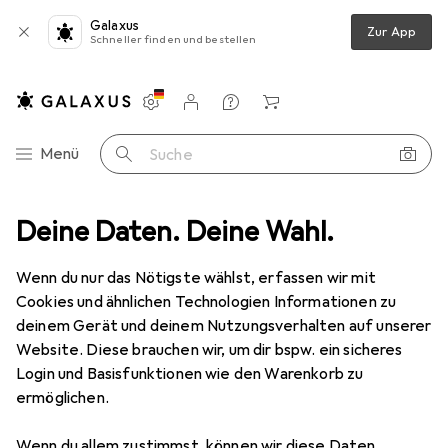
Galaxus
Zur App
Schneller finden und bestellen
Einstellungen
Kundenkonto
Vergleichslisten
Merklisten
Warenkorb
Navigation nach Kategorien
Menü
Suche
Smartphone Schutzfolie
Deine Daten. Deine Wahl.
Dipos Displayschutzfolie Full-Cover 3D
Wenn du nur das Nötigste wählst, erfassen wir mit
Cookies und ähnlichen Technologien Informationen zu
5 Bilder
deinem Gerät und deinem Nutzungsverhalten auf unserer
Website. Diese brauchen wir, um dir bspw. ein sicheres
EUR
12,99
Login und Basisfunktionen wie den Warenkorb zu
Dipos
Displayschutzfolie Full-Cover
ermöglichen.
3D
Wenn du allem zustimmst, können wir diese Daten