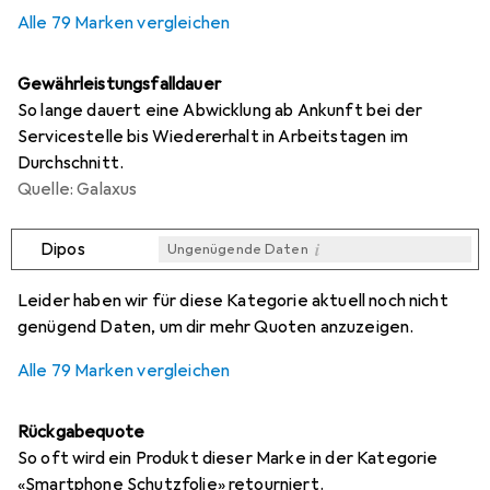
0,3
%
Alle 79 Marken vergleichen
Gewährleistungsfalldauer
So lange dauert eine Abwicklung ab Ankunft bei der
Servicestelle bis Wiedererhalt in Arbeitstagen im
Durchschnitt.
Quelle: Galaxus
i
Dipos
Ungenügende Daten
i
i
i
i
Ungenügende Daten
Ungenügende Daten
Ungenügende Daten
Ungenügende Daten
Leider haben wir für diese Kategorie aktuell noch nicht
genügend Daten, um dir mehr Quoten anzuzeigen.
Alle 79 Marken vergleichen
Rückgabequote
So oft wird ein Produkt dieser Marke in der Kategorie
«Smartphone Schutzfolie» retourniert.