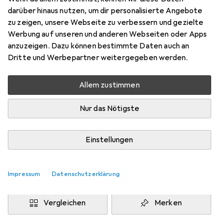
Samsung Galaxy M31 Prime
darüber hinaus nutzen, um dir personalisierte Angebote
Preis in EUR inkl. MwSt.
zu zeigen, unsere Webseite zu verbessern und gezielte
Werbung auf unseren und anderen Webseiten oder Apps
Marke
Bewertungen
anzuzeigen. Dazu können bestimmte Daten auch an
Mehr von Dipos
Dritte und Werbepartner weitergegeben werden.
Allem zustimmen
Di, 11.8. geliefert
Mehr als 10 Stück an Lager beim Drittanbieter
Nur das Nötigste
Lieferort angeben für genaue Lieferzeit
i
Angebot von
Einstellungen
Ecultor
DE
Impressum
Datenschutzerklärung
In den Warenkorb
Vergleichen
Merken