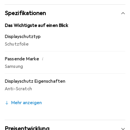
beeinträchtigt werden. Die Anbringung der Folie
gestaltet sich einfach und kann jederzeit rückstandsfrei
Spezifikationen
entfernt werden. Zudem bietet der Hersteller eine
Garantie von 10 Jahren, was für die Qualität und
Das Wichtigste auf einen Blick
Langlebigkeit des Produkts spricht.
Displayschutztyp
Schutzfolie
i
Passende Marke
Samsung
Displayschutz Eigenschaften
Anti-Scratch
Mehr anzeigen
Preisentwicklung