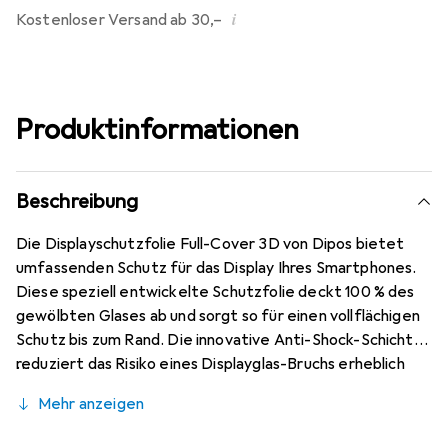
i
Kostenloser Versand ab 30,–
Produktinformationen
Beschreibung
Die Displayschutzfolie Full-Cover 3D von Dipos bietet
umfassenden Schutz für das Display Ihres Smartphones.
Diese speziell entwickelte Schutzfolie deckt 100 % des
gewölbten Glases ab und sorgt so für einen vollflächigen
Schutz bis zum Rand. Die innovative Anti-Shock-Schicht
reduziert das Risiko eines Displayglas-Bruchs erheblich
und schützt Ihr Gerät vor Stössen und Kratzern. Die Folie
Mehr anzeigen
ist kompatibel mit In-Screen Fingerprint-Sensoren,
sodass die Touchfunktion und die Displayqualität nicht