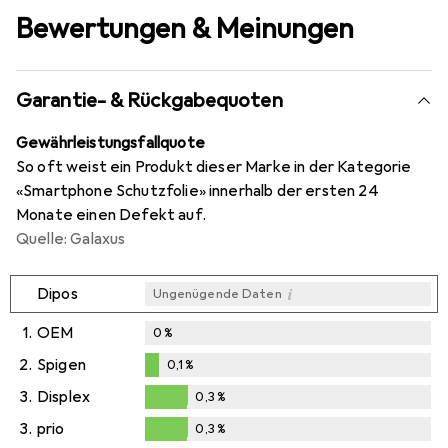
Bewertungen & Meinungen
Garantie- & Rückgabequoten
Gewährleistungsfallquote
So oft weist ein Produkt dieser Marke in der Kategorie
«Smartphone Schutzfolie» innerhalb der ersten 24
Monate einen Defekt auf.
Quelle: Galaxus
i
Dipos
Ungenügende Daten
1.
OEM
0
%
2.
Spigen
0,1
%
0,1
%
3.
Displex
0,3
%
0,3
%
3.
prio
0,3
%