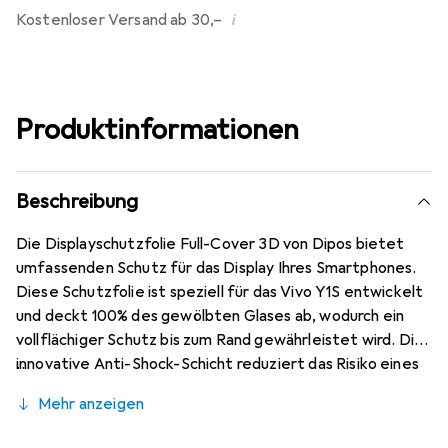
i
Kostenloser Versand ab 30,–
Produktinformationen
Beschreibung
Die Displayschutzfolie Full-Cover 3D von Dipos bietet
umfassenden Schutz für das Display Ihres Smartphones.
Diese Schutzfolie ist speziell für das Vivo Y1S entwickelt
und deckt 100% des gewölbten Glases ab, wodurch ein
vollflächiger Schutz bis zum Rand gewährleistet wird. Die
innovative Anti-Shock-Schicht reduziert das Risiko eines
Displayglas-Bruchs erheblich und sorgt dafür, dass Ihr
Mehr anzeigen
Gerät auch bei Stössen und Stürzen geschützt bleibt. Die
Folie ist so konzipiert, dass sie die Touchfunktion und die