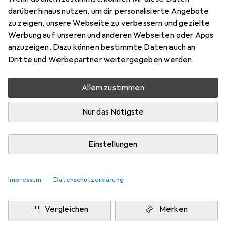
Vivo Y1S
darüber hinaus nutzen, um dir personalisierte Angebote
Preis in EUR inkl. MwSt.
zu zeigen, unsere Webseite zu verbessern und gezielte
Werbung auf unseren und anderen Webseiten oder Apps
Marke
Bewertungen
anzuzeigen. Dazu können bestimmte Daten auch an
Mehr von Dipos
Dritte und Werbepartner weitergegeben werden.
Allem zustimmen
Mo, 10.8. geliefert
Mehr als 10 Stück an Lager beim Drittanbieter
Nur das Nötigste
Lieferort angeben für genaue Lieferzeit
i
Angebot von
Einstellungen
Ecultor
DE
Impressum
Datenschutzerklärung
In den Warenkorb
Vergleichen
Merken