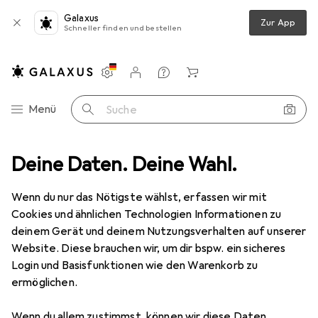
Galaxus
Zur App
Schneller finden und bestellen
Einstellungen
Kundenkonto
Vergleichslisten
Merklisten
Warenkorb
Navigation nach Kategorien
Menü
Suche
Smartphone Schutzfolie
Deine Daten. Deine Wahl.
Dipos Displayschutzfolie Full-Cover 3D
Wenn du nur das Nötigste wählst, erfassen wir mit
Cookies und ähnlichen Technologien Informationen zu
5 Bilder
deinem Gerät und deinem Nutzungsverhalten auf unserer
Website. Diese brauchen wir, um dir bspw. ein sicheres
EUR
12,99
Login und Basisfunktionen wie den Warenkorb zu
Dipos
Displayschutzfolie Full-Cover
ermöglichen.
3D
Wenn du allem zustimmst, können wir diese Daten