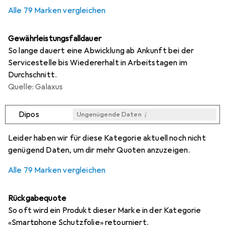
0,3
%
Alle 79 Marken vergleichen
Gewährleistungsfalldauer
So lange dauert eine Abwicklung ab Ankunft bei der
Servicestelle bis Wiedererhalt in Arbeitstagen im
Durchschnitt.
Quelle: Galaxus
i
Dipos
Ungenügende Daten
i
i
i
i
Ungenügende Daten
Ungenügende Daten
Ungenügende Daten
Ungenügende Daten
Leider haben wir für diese Kategorie aktuell noch nicht
genügend Daten, um dir mehr Quoten anzuzeigen.
Alle 79 Marken vergleichen
Rückgabequote
So oft wird ein Produkt dieser Marke in der Kategorie
«Smartphone Schutzfolie» retourniert.