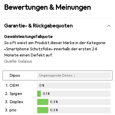
Bewertungen & Meinungen
Garantie- & Rückgabequoten
Gewährleistungsfallquote
So oft weist ein Produkt dieser Marke in der Kategorie
«Smartphone Schutzfolie» innerhalb der ersten 24
Monate einen Defekt auf.
Quelle: Galaxus
i
Dipos
Ungenügende Daten
1.
OEM
0
%
2.
Spigen
0,1
%
0,1
%
3.
Displex
0,3
%
0,3
%
3.
prio
0,3
%