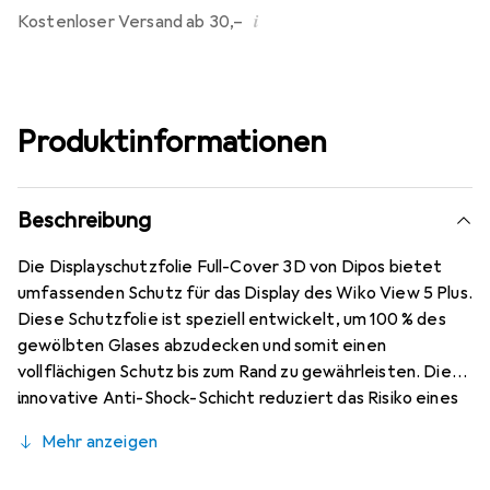
i
Kostenloser Versand ab 30,–
Produktinformationen
Beschreibung
Die Displayschutzfolie Full-Cover 3D von Dipos bietet
umfassenden Schutz für das Display des Wiko View 5 Plus.
Diese Schutzfolie ist speziell entwickelt, um 100 % des
gewölbten Glases abzudecken und somit einen
vollflächigen Schutz bis zum Rand zu gewährleisten. Die
innovative Anti-Shock-Schicht reduziert das Risiko eines
Displayglas-Bruchs erheblich und sorgt dafür, dass das
Mehr anzeigen
Smartphone auch bei Stössen und Stürzen gut geschützt
bleibt. Die Folie ist so konzipiert, dass sie die