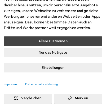
Wiko View 5 Plus
darüber hinaus nutzen, um dir personalisierte Angebote
Preis in EUR inkl. MwSt.
zu zeigen, unsere Webseite zu verbessern und gezielte
Werbung auf unseren und anderen Webseiten oder Apps
Marke
Bewertungen
anzuzeigen. Dazu können bestimmte Daten auch an
Mehr von Dipos
Dritte und Werbepartner weitergegeben werden.
Allem zustimmen
Mi, 12.8. geliefert
Mehr als 10 Stück an Lager beim Drittanbieter
Nur das Nötigste
Lieferort angeben für genaue Lieferzeit
i
Angebot von
Einstellungen
Ecultor
DE
Impressum
Datenschutzerklärung
In den Warenkorb
Vergleichen
Merken