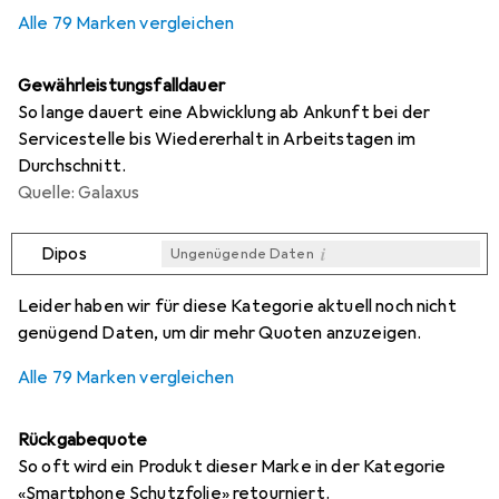
0,3
%
Alle 79 Marken vergleichen
Gewährleistungsfalldauer
So lange dauert eine Abwicklung ab Ankunft bei der
Servicestelle bis Wiedererhalt in Arbeitstagen im
Durchschnitt.
Quelle: Galaxus
i
Dipos
Ungenügende Daten
i
i
i
i
Ungenügende Daten
Ungenügende Daten
Ungenügende Daten
Ungenügende Daten
Leider haben wir für diese Kategorie aktuell noch nicht
genügend Daten, um dir mehr Quoten anzuzeigen.
Alle 79 Marken vergleichen
Rückgabequote
So oft wird ein Produkt dieser Marke in der Kategorie
«Smartphone Schutzfolie» retourniert.