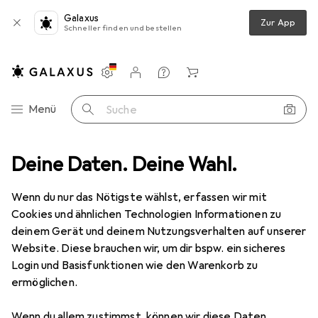
Galaxus
Zur App
Schneller finden und bestellen
Einstellungen
Kundenkonto
Vergleichslisten
Merklisten
Warenkorb
Navigation nach Kategorien
Menü
Suche
Smartphone Schutzfolie
Deine Daten. Deine Wahl.
Dipos Displayschutzfolie Full-Cover 3D
Wenn du nur das Nötigste wählst, erfassen wir mit
Cookies und ähnlichen Technologien Informationen zu
5 Bilder
deinem Gerät und deinem Nutzungsverhalten auf unserer
Website. Diese brauchen wir, um dir bspw. ein sicheres
EUR
12,99
Login und Basisfunktionen wie den Warenkorb zu
Dipos
Displayschutzfolie Full-Cover
ermöglichen.
3D
Wenn du allem zustimmst, können wir diese Daten