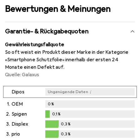
Bewertungen & Meinungen
Garantie- & Rückgabequoten
Gewährleistungsfallquote
So oft weist ein Produkt dieser Marke in der Kategorie
«Smartphone Schutzfolie» innerhalb der ersten 24
Monate einen Defekt auf.
Quelle: Galaxus
i
Dipos
Ungenügende Daten
1.
OEM
0
%
2.
Spigen
0,1
%
0,1
%
3.
Displex
0,3
%
0,3
%
3.
prio
0,3
%