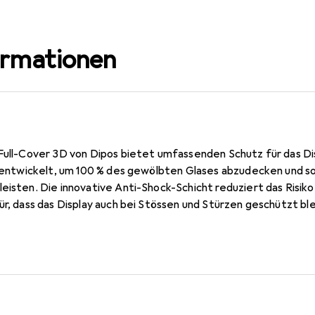
ormationen
Full-Cover 3D von Dipos bietet umfassenden Schutz für das Disp
l entwickelt, um 100 % des gewölbten Glases abzudecken und so
eisten. Die innovative Anti-Shock-Schicht reduziert das Risiko
r, dass das Display auch bei Stössen und Stürzen geschützt bleib
ion und die Displayqualität nicht beeinträchtigt, was sie ideal
ung legen. Die Anbringung der Folie ist einfach und kann jeder
ble Handhabung ermöglicht. Zudem wird die Qualität des Produkt
erstrichen, die für Langlebigkeit und Zuverlässigkeit steht.