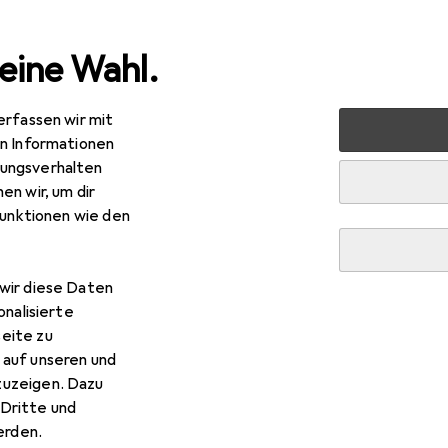
eine Wahl.
erfassen wir mit
Smartphone Zubehör
Smartphone Schutz
Smartphon
en Informationen
ungsverhalten
en wir, um dir
funktionen wie den
wir diese Daten
onalisierte
eite zu
 auf unseren und
zuzeigen. Dazu
Dritte und
rden.