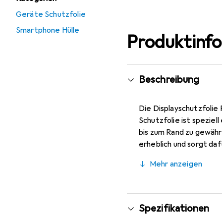
Geräte Schutzfolie
Smartphone Hülle
Produktinf
Beschreibung
Die Displayschutzfolie 
Schutzfolie ist speziel
bis zum Rand zu gewährl
erheblich und sorgt dafü
dass sie die Touchfunkt
Mehr anzeigen
eine ungestörte Bedien
werden, was eine flexi
Hersteller-Garantie unt
Spezifikationen