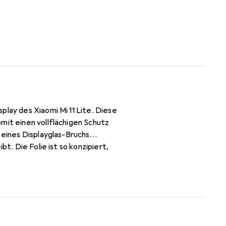
lay des Xiaomi Mi 11 Lite. Diese
mit einen vollflächigen Schutz
 eines Displayglas-Bruchs
t. Die Folie ist so konzipiert,
 für Nutzer macht, die Wert auf
zeit rückstandsfrei entfernt
s durch eine 10-jährige