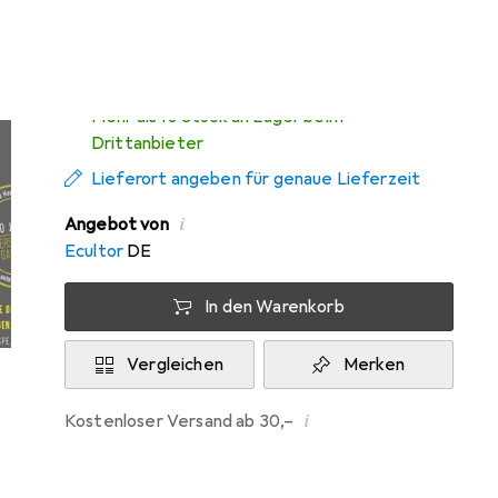
Di, 11.8. geliefert
Mehr als 10 Stück an Lager beim
Drittanbieter
Lieferort angeben für genaue Lieferzeit
i
Angebot von
Ecultor
DE
In den Warenkorb
Vergleichen
Merken
i
Kostenloser Versand ab 30,–