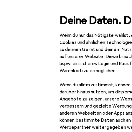
Suche
Deine Daten. D
Wenn du nur das Nötigste wählst, 
Navigation nach Kategorien
samtsortiment
IT + Multimedia
Smartphones + Tablets
Gesamtsortiment
Cookies und ähnlichen Technologi
zu deinem Gerät und deinem Nutz
IT + Multimedia
auf unserer Website. Diese brauch
bspw. ein sicheres Login und Basis
Smartphones +
Warenkorb zu ermöglichen.
Tablets
Wenn du allem zustimmst, können 
Smartphone
darüber hinaus nutzen, um dir pers
Zubehör
Angebote zu zeigen, unsere Webs
Smartphone Schutz
verbessern und gezielte Werbung
anderen Webseiten oder Apps an
Handykette
können bestimmte Daten auch an 
Werbepartner weitergegeben we
Smartphone Hülle