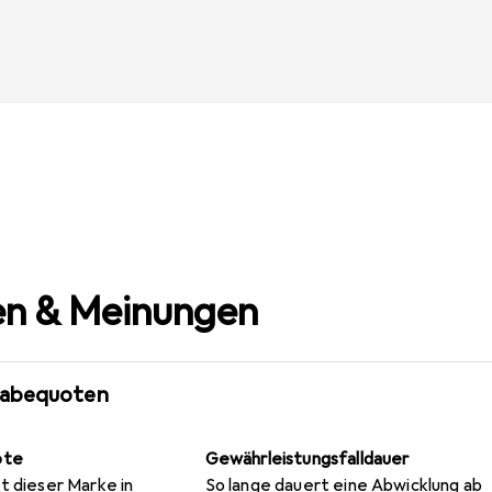
n & Meinungen
gabequoten
ote
Gewährleistungsfalldauer
t dieser Marke in
So lange dauert eine Abwicklung ab