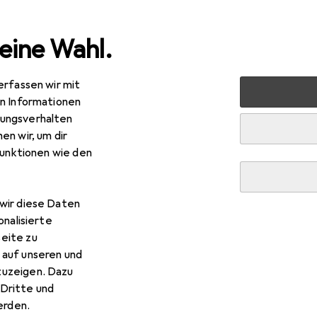
eine Wahl.
erfassen wir mit
to + Video
Kamera Zubehör
Kamera Stromversorgung
en Informationen
ungsverhalten
en wir, um dir
funktionen wie den
wir diese Daten
onalisierte
eite zu
 auf unseren und
zuzeigen. Dazu
Dritte und
rden.