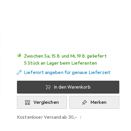
Angebot für
EUR
27,39
Marke
Bewertungen
Mehr von Duracell
1
Zwischen Sa, 15.8. und Mi, 19.8. geliefert
5 Stück an Lager beim Lieferanten
Lieferort angeben für genaue Lieferzeit
In den Warenkorb
Vergleichen
Merken
i
Kostenloser Versand ab 30,–