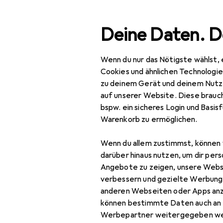
Suche
Deine Daten. D
Wenn du nur das Nötigste wählst, 
Navigation nach Kategorien
Gesamtsortiment
IT + Multimedia
Fo
Gesamtsortiment
Cookies und ähnlichen Technologi
zu deinem Gerät und deinem Nutz
IT + Multimedia
auf unserer Website. Diese brauch
bspw. ein sicheres Login und Basis
Foto + Video
Warenkorb zu ermöglichen.
Kamera Zubehör
Wenn du allem zustimmst, können 
Batteriegriff
darüber hinaus nutzen, um dir pers
Angebote zu zeigen, unsere Webs
Digitalkamera
verbessern und gezielte Werbung
Zubehör
anderen Webseiten oder Apps an
können bestimmte Daten auch an 
Fernauslöser
Werbepartner weitergegeben we