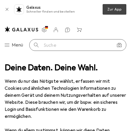
Galaxus
Zur App
Schneller finden und bestellen
Einstellungen
Kundenkonto
Vergleichslisten
Merklisten
Warenkorb
Navigation nach Kategorien
Menü
Suche
a
Deine Daten. Deine Wahl.
Foto + Video
Kamera Zubehör
Kamera Stromversorgung
Kamera Stromversorgung
Wenn du nur das Nötigste wählst, erfassen wir mit
Cookies und ähnlichen Technologien Informationen zu
deinem Gerät und deinem Nutzungsverhalten auf unserer
Produkte
Forum
Website. Diese brauchen wir, um dir bspw. ein sicheres
Login und Basisfunktionen wie den Warenkorb zu
ermöglichen.
Wenn du allem zustimmst, können wir diese Daten