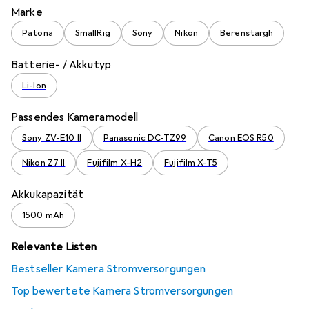
Marke
Patona
SmallRig
Sony
Nikon
Berenstargh
Batterie- / Akkutyp
Li-Ion
Passendes Kameramodell
Sony ZV-E10 II
Panasonic DC-TZ99
Canon EOS R50
Nikon Z7 II
Fujifilm X-H2
Fujifilm X-T5
Akkukapazität
1500 mAh
Relevante Listen
Bestseller Kamera Stromversorgungen
Top bewertete Kamera Stromversorgungen