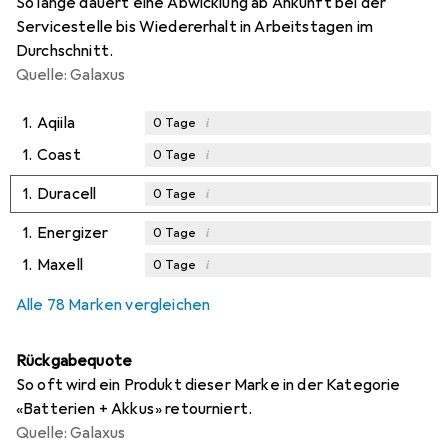
So lange dauert eine Abwicklung ab Ankunft bei der
Servicestelle bis Wiedererhalt in Arbeitstagen im
Durchschnitt.
Quelle: Galaxus
1.
Aqiila
i
0
Tage
1.
Coast
i
0
Tage
1.
Duracell
i
0
Tage
1.
Energizer
i
0
Tage
1.
Maxell
i
0
Tage
Alle 78 Marken vergleichen
Rückgabequote
So oft wird ein Produkt dieser Marke in der Kategorie
«Batterien + Akkus» retourniert.
Quelle: Galaxus