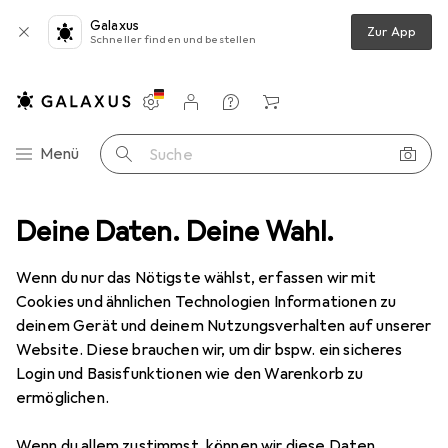
Galaxus
Zur App
Schneller finden und bestellen
Einstellungen
Kundenkonto
Vergleichslisten
Merklisten
Warenkorb
Navigation nach Kategorien
Menü
Suche
Batterien + Akkus
Deine Daten. Deine Wahl.
Batterien + Akkus
Duracell Recharge Ultra
Wenn du nur das Nötigste wählst, erfassen wir mit
Cookies und ähnlichen Technologien Informationen zu
20 Bilder
deinem Gerät und deinem Nutzungsverhalten auf unserer
Website. Diese brauchen wir, um dir bspw. ein sicheres
MENGENRABATT
Login und Basisfunktionen wie den Warenkorb zu
ermöglichen.
EUR
12,58
Spare
EUR
3,54
EUR
3,14
/
1Stk.
Duracell
Recharge Ultra
Wenn du allem zustimmst, können wir diese Daten