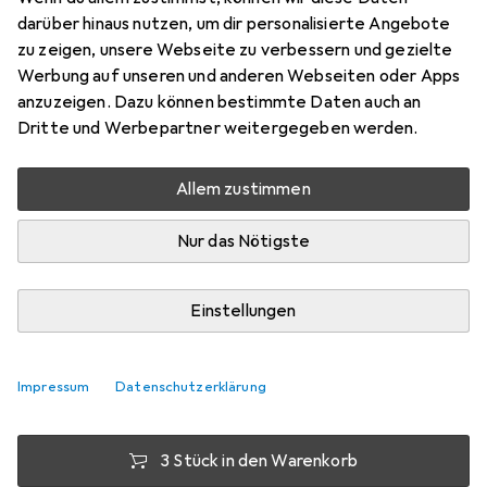
darüber hinaus nutzen, um dir personalisierte Angebote
4 Stk., AAA, 800 mAh
zu zeigen, unsere Webseite zu verbessern und gezielte
Preis in EUR inkl. MwSt.
Werbung auf unseren und anderen Webseiten oder Apps
anzuzeigen. Dazu können bestimmte Daten auch an
Bewertungen
Dritte und Werbepartner weitergegeben werden.
308
Allem zustimmen
Zwischen Fr, 7.8. und Di, 11.8. geliefert
Nur das Nötigste
Mehr als 10 Stück an Lager beim Lieferanten
Lieferort angeben für genaue Lieferzeit
Einstellungen
1 Stück
2 Stück
3 Stück
4 Stück
EUR
13,76
EUR
12,95
EUR
12,58
EUR
12,18
pro Stück
pro Stück
pro Stück
pro Stück
Impressum
Datenschutzerklärung
−
6
%
−
9
%
−
11
%
3 Stück in den Warenkorb