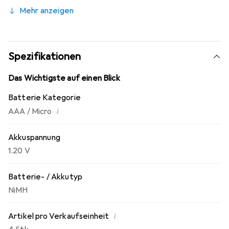
Einsatz sind. Darüber hinaus gilt für ungenutzte Duracell
Mehr anzeigen
Batterien eine 5-Jahres-Garantie. Diese
leistungsstarken NiMH Akkus lassen sich mit jedem NiMH
Ladegerät aufladen. Mit ihrer länger anhaltenden
Aufladung und weniger Ladevorgängen heben sich die
Spezifikationen
Duracell Recharge Ultra Batterien von anderen ab.
Das Wichtigste auf einen Blick
Batterie Kategorie
i
AAA / Micro
Akkuspannung
1.20 V
Batterie- / Akkutyp
NiMH
i
Artikel pro Verkaufseinheit