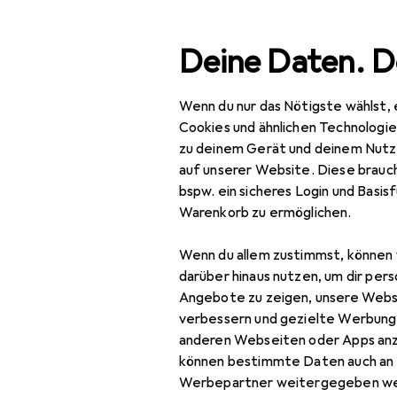
Suche
Deine Daten. D
Wenn du nur das Nötigste wählst, 
Navigation nach Kategorien
Gesamtsortiment
IT +
Gesamtsortiment
Cookies und ähnlichen Technologi
zu deinem Gerät und deinem Nutz
IT + Multimedia
auf unserer Website. Diese brauch
bspw. ein sicheres Login und Basis
Netzwerk
Warenkorb zu ermöglichen.
Server + Zubehör
Wenn du allem zustimmst, können 
Cartridge
darüber hinaus nutzen, um dir pers
Angebote zu zeigen, unsere Webs
Druckerserver
verbessern und gezielte Werbung
anderen Webseiten oder Apps an
Firewall
können bestimmte Daten auch an 
Server
Werbepartner weitergegeben we