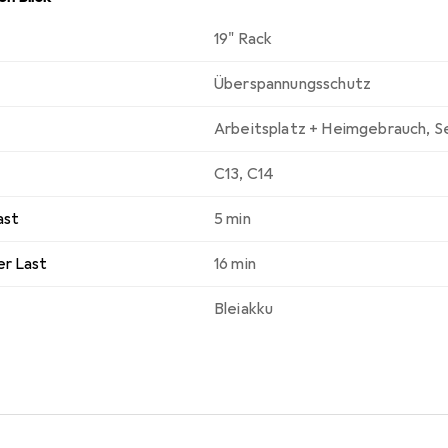
19" Rack
Überspannungsschutz
Arbeitsplatz + Heimgebrauch
,
S
C13
,
C14
ast
5 min
er Last
16 min
Bleiakku