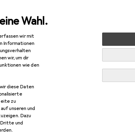
eine Wahl.
erfassen wir mit
 Multimedia
Netzwerk
Server + Zubehör
USV
Eat
en Informationen
ungsverhalten
en wir, um dir
funktionen wie den
wir diese Daten
onalisierte
eite zu
 auf unseren und
zuzeigen. Dazu
Dritte und
rden.