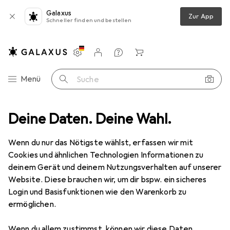
Galaxus
Zur App
Schneller finden und bestellen
Einstellungen
Kundenkonto
Vergleichslisten
Merklisten
Warenkorb
Navigation nach Kategorien
Menü
Suche
ür Schrankserie PRO, Verbindungsset zur Verbindung der Schränke PRO
Deine Daten. Deine Wahl.
Wenn du nur das Nötigste wählst, erfassen wir mit
Cookies und ähnlichen Technologien Informationen zu
1 Bild
deinem Gerät und deinem Nutzungsverhalten auf unserer
EUR
10,30
Website. Diese brauchen wir, um dir bspw. ein sicheres
EFB Elektronik
Anreih-Grundset für
Login und Basisfunktionen wie den Warenkorb zu
ermöglichen.
Schrankserie PRO, Verbindungsset zur
Verbindung der Schränke PRO
Wenn du allem zustimmst, können wir diese Daten