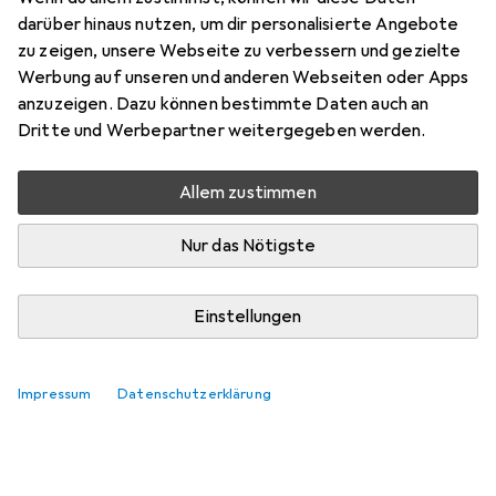
darüber hinaus nutzen, um dir personalisierte Angebote
Preis in EUR inkl. MwSt.
zu zeigen, unsere Webseite zu verbessern und gezielte
Werbung auf unseren und anderen Webseiten oder Apps
Bewertungen
anzuzeigen. Dazu können bestimmte Daten auch an
Dritte und Werbepartner weitergegeben werden.
Zwischen Di, 11.8. und Do, 13.8. geliefert
Allem zustimmen
Nur 1 Stück an Lager beim Lieferanten
Nur das Nötigste
Lieferort angeben für genaue Lieferzeit
In den Warenkorb
Einstellungen
Vergleichen
Merken
Impressum
Datenschutzerklärung
i
Kostenloser Versand ab 30,–