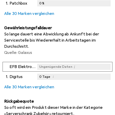
1.
Patchbox
0
%
Alle 30 Marken vergleichen
Gewährleistungsfalldauer
So lange dauert eine Abwicklung ab Ankunft bei der
Servicestelle bis Wiedererhalt in Arbeitstagen im
Durchschnitt.
Quelle: Galaxus
i
EFB Elektronik
Ungenügende Daten
1.
Digitus
i
0
Tage
i
i
i
Ungenügende Daten
Ungenügende Daten
Ungenügende Daten
Alle 30 Marken vergleichen
Rückgabequote
So oft wird ein Produkt dieser Marke in der Kategorie
«Serverschrank Zubehör» retourniert.