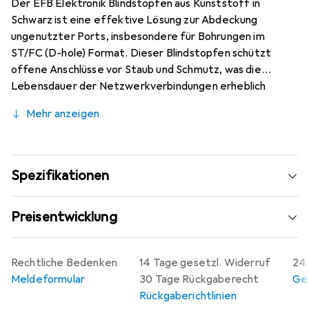
Der EFB Elektronik Blindstopfen aus Kunststoff in
Schwarz ist eine effektive Lösung zur Abdeckung
ungenutzter Ports, insbesondere für Bohrungen im
ST/FC (D-hole) Format. Dieser Blindstopfen schützt
offene Anschlüsse vor Staub und Schmutz, was die
Lebensdauer der Netzwerkverbindungen erheblich
verlängert. Mit einer Verpackungseinheit von 100 Stück
Mehr anzeigen
ist er besonders geeignet für den professionellen Einsatz
in der Netzwerktechnik, wo eine Vielzahl von Anschlüssen
verwaltet werden muss. Der hochwertige Kunststoff
sorgt für Robustheit und Langlebigkeit, während die
Spezifikationen
einfache Handhabung und schnelle Installation ohne
spezielle Werkzeuge den Einsatz erleichtern. Diese
Preisentwicklung
Eigenschaften machen den Blindstopfen zu einer
wertvollen Ergänzung für jedes Netzwerk-Setup.
Rechtliche Bedenken
14 Tage gesetzl. Widerruf
24 
Meldeformular
30 Tage Rückgaberecht
Gew
Rückgaberichtlinien