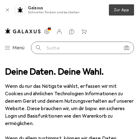
Galaxus
Zur App
Schneller finden und bestellen
Einstellungen
Kundenkonto
Vergleichslisten
Merklisten
Warenkorb
Navigation nach Kategorien
Menü
Suche
arz für Bohrung ST/FC (D-hole), VPE100, Blindstopfen für ungenutzte
Deine Daten. Deine Wahl.
Wenn du nur das Nötigste wählst, erfassen wir mit
Cookies und ähnlichen Technologien Informationen zu
1 Bild
deinem Gerät und deinem Nutzungsverhalten auf unserer
EUR
20,23
Website. Diese brauchen wir, um dir bspw. ein sicheres
EFB Elektronik
GmbH Blindstopfen
Login und Basisfunktionen wie den Warenkorb zu
ermöglichen.
Kunststoff schwarz für Bohrung
ST/FC (D-hole), VPE100, Blindstopfen
Wenn du allem zustimmst, können wir diese Daten