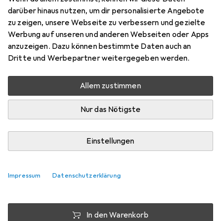
für ungenutzte
darüber hinaus nutzen, um dir personalisierte Angebote
zu zeigen, unsere Webseite zu verbessern und gezielte
Preis in EUR inkl. MwSt.
Werbung auf unseren und anderen Webseiten oder Apps
anzuzeigen. Dazu können bestimmte Daten auch an
Schneller lieferbar
Dritte und Werbepartner weitergegeben werden.
Angebot für
EUR
27,18
Allem zustimmen
Bewertungen
Nur das Nötigste
Zwischen Mo, 24.8. und Fr, 11.9. geliefert
Einstellungen
Mehr als 10 Stück bestellt
Benachrichtigen, wenn schneller verfügbar
Impressum
Datenschutzerklärung
Lieferort angeben für genaue Lieferzeit
In den Warenkorb