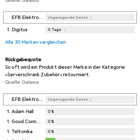
Quelle: Galaxus
i
EFB Elektronik
Ungenügende Daten
1.
Digitus
i
0
Tage
i
i
i
Ungenügende Daten
Ungenügende Daten
Ungenügende Daten
Alle 30 Marken vergleichen
Rückgabequote
So oft wird ein Produkt dieser Marke in der Kategorie
«Serverschrank Zubehör» retourniert.
Quelle: Galaxus
i
EFB Elektronik
Ungenügende Daten
1.
Adam Hall
0
%
1.
Good Connections
0
%
1.
Teltonika
0
%