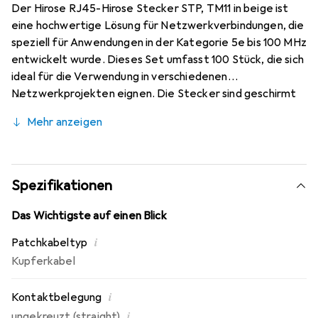
Der Hirose RJ45-Hirose Stecker STP, TM11 in beige ist
eine hochwertige Lösung für Netzwerkverbindungen, die
speziell für Anwendungen in der Kategorie 5e bis 100 MHz
entwickelt wurde. Dieses Set umfasst 100 Stück, die sich
ideal für die Verwendung in verschiedenen
Netzwerkprojekten eignen. Die Stecker sind geschirmt
(STP) und bieten eine zuverlässige Verbindung, die
Mehr anzeigen
Störungen minimiert. Mit einer Aderisolierung von etwa
0,9 bis 1,0 mm und einem maximalen Kabeldurchmesser
von 5,8 mm sind diese Stecker für eine Vielzahl von Litzen
geeignet. Das Set enthält neben den RJ-Steckern auch
Spezifikationen
eine Knickschutztülle und eine Guide Plate, die die
Installation erleichtern. Für die optimale Nutzung wird ein
Das Wichtigste auf einen Blick
passendes Crimpwerkzeug empfohlen, um eine sichere
i
Patchkabeltyp
Verbindung zu gewährleisten.
Kupferkabel
i
Kontaktbelegung
i
ungekreuzt (straight)