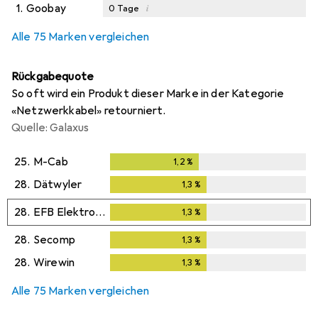
1.
Goobay
i
0
Tage
Alle 75 Marken vergleichen
Rückgabequote
So oft wird ein Produkt dieser Marke in der Kategorie
«Netzwerkkabel» retourniert.
Quelle: Galaxus
25.
M-Cab
1,2
%
1,2
%
28.
Dätwyler
1,3
%
1,3
%
28.
EFB Elektronik
1,3
%
1,3
%
28.
Secomp
1,3
%
1,3
%
28.
Wirewin
1,3
%
1,3
%
Alle 75 Marken vergleichen