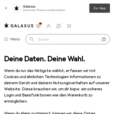
Galaxus
Zur App
Schneller finden und bestellen
Einstellungen
Kundenkonto
Vergleichslisten
Merklisten
Warenkorb
Navigation nach Kategorien
Menü
Suche
 Stecker STP, TM11 beige, 100 Stück, 3 Elemente, Cat. 5e Bis 100 MHz (
Deine Daten. Deine Wahl.
Wenn du nur das Nötigste wählst, erfassen wir mit
Cookies und ähnlichen Technologien Informationen zu
2 Bilder
deinem Gerät und deinem Nutzungsverhalten auf unserer
Website. Diese brauchen wir, um dir bspw. ein sicheres
EUR
105,90
Login und Basisfunktionen wie den Warenkorb zu
EFB Elektronik
Hersteller: HIROSE
ermöglichen.
RJ45-Hirose Stecker STP, TM11 beige,
100 Stück, 3 Elemente, Cat. 5e Bis 100
Wenn du allem zustimmst, können wir diese Daten