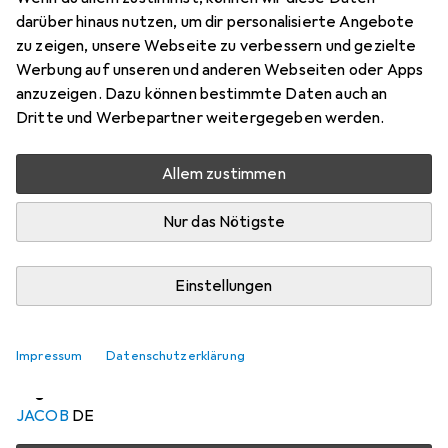
MHz (
darüber hinaus nutzen, um dir personalisierte Angebote
zu zeigen, unsere Webseite zu verbessern und gezielte
STP, CAT5e
Werbung auf unseren und anderen Webseiten oder Apps
Preis in EUR inkl. MwSt.
anzuzeigen. Dazu können bestimmte Daten auch an
Dritte und Werbepartner weitergegeben werden.
Marke
Bewertungen
Mehr von EFB Elektronik
Allem zustimmen
Nur das Nötigste
Zwischen Mo, 17.8. und Mi, 19.8. geliefert
6 Stück an Lager beim Drittanbieter
Einstellungen
Benachrichtigen, wenn schneller verfügbar
Lieferort angeben für genaue Lieferzeit
Impressum
Datenschutzerklärung
i
Angebot von
JACOB
DE