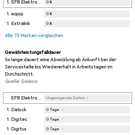
1.
EFB Elektronik
0
%
1.
equip
0
%
1.
Extralink
0
%
Alle 75 Marken vergleichen
Gewährleistungsfalldauer
So lange dauert eine Abwicklung ab Ankunft bei der
Servicestelle bis Wiedererhalt in Arbeitstagen im
Durchschnitt.
Quelle: Galaxus
i
EFB Elektronik
Ungenügende Daten
1.
Delock
i
0
Tage
1.
Digitec
i
0
Tage
1.
Digitus
i
0
Tage