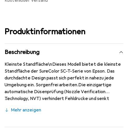
kostenloser Versand
Produktinformationen
Beschreibung
Kleinste Standfläche\nDieses Modell bietet die kleinste
Standfläche der SureColor SC-T-Serie von Epson. Das
durchdachte Design passt sich perfekt in nahezu jede
Umgebung ein. Sorgenfrei arbeiten.Die einzigartige
automatische Düsenprüfung (Nozzle Verification
Technology, NVT) verhindert Fehldrucke und senkt
Ausfallzeiten. Einfach zu bedienen\nDer SC-T2100 ist ein
Mehr anzeigen
äusserst intuitiv bedienbarer und benutzerfreundlicher
Drucker, der sich dank durchdachter Funktionen und
Applikationen mit minimalem Aufwand in Betrieb nehmen