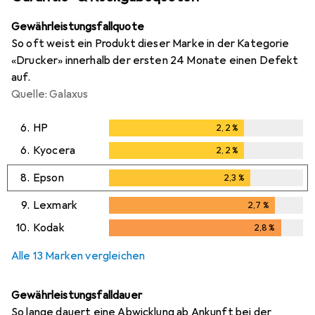
Gewährleistungsfallquote
So oft weist ein Produkt dieser Marke in der Kategorie
«Drucker» innerhalb der ersten 24 Monate einen Defekt
auf.
Quelle: Galaxus
6.
HP
2,2
%
2,2
%
6.
Kyocera
2,2
%
2,2
%
8.
Epson
2,3
%
2,3
%
9.
Lexmark
2,7
%
2,7
%
10.
Kodak
2,8
%
2,8
%
Alle 13 Marken vergleichen
Gewährleistungsfalldauer
So lange dauert eine Abwicklung ab Ankunft bei der