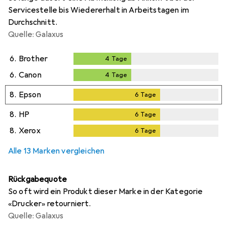
Servicestelle bis Wiedererhalt in Arbeitstagen im
Durchschnitt.
Quelle: Galaxus
6.
Brother
4
Tage
4
Tage
6.
Canon
4
Tage
4
Tage
8.
Epson
6
Tage
6
Tage
8.
HP
6
Tage
6
Tage
8.
Xerox
6
Tage
6
Tage
Alle 13 Marken vergleichen
Rückgabequote
So oft wird ein Produkt dieser Marke in der Kategorie
«Drucker» retourniert.
Quelle: Galaxus