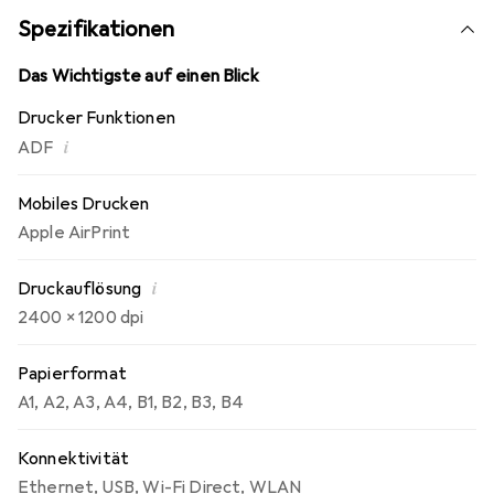
lässt. Dazu gehört auch grosses Farb-LCD-Touchpanel
Spezifikationen
sowie die Möglichkeit, direkt von einem Smartphone,
Tablet oder PC zu drucken.
Das Wichtigste auf einen Blick
Drucker Funktionen
i
ADF
Mobiles Drucken
Apple AirPrint
i
Druckauflösung
2400 x 1200 dpi
Papierformat
A1
,
A2
,
A3
,
A4
,
B1
,
B2
,
B3
,
B4
Konnektivität
Ethernet
,
USB
,
Wi-Fi Direct
,
WLAN