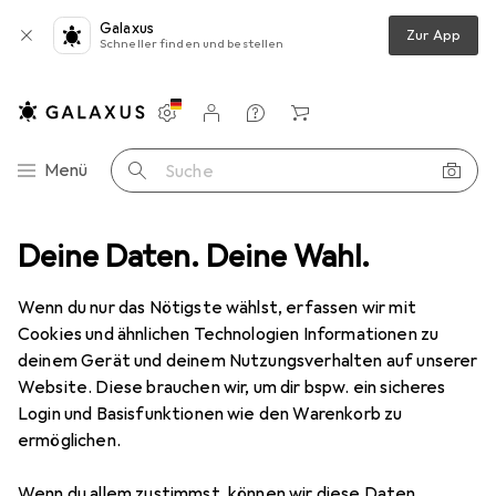
Galaxus
Zur App
Schneller finden und bestellen
Einstellungen
Kundenkonto
Vergleichslisten
Merklisten
Warenkorb
Navigation nach Kategorien
Menü
Suche
ker + Scanner
Deine Daten. Deine Wahl.
Drucken
Drucker
Epson SureColor SC-T2100
Wenn du nur das Nötigste wählst, erfassen wir mit
Cookies und ähnlichen Technologien Informationen zu
8 Bilder
deinem Gerät und deinem Nutzungsverhalten auf unserer
Website. Diese brauchen wir, um dir bspw. ein sicheres
EUR
806,67
Login und Basisfunktionen wie den Warenkorb zu
Epson
SureColor SC-T2100
ermöglichen.
Tintenpatrone, Farbe
Wenn du allem zustimmst, können wir diese Daten