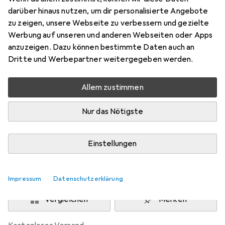
Preis in EUR inkl. MwSt.
darüber hinaus nutzen, um dir personalisierte Angebote
zu zeigen, unsere Webseite zu verbessern und gezielte
EUR
19,77
sparen
Werbung auf unseren und anderen Webseiten oder Apps
Angebot für
EUR
786,90
anzuzeigen. Dazu können bestimmte Daten auch an
Dritte und Werbepartner weitergegeben werden.
Marke
Bewertungen
Mehr von Epson
1
Allem zustimmen
Nur das Nötigste
Mi, 12.8. geliefert
Mehr als 10 Stück an Lager beim Lieferanten
Einstellungen
Lieferort angeben für genaue Lieferzeit
In den Warenkorb
Impressum
Datenschutzerklärung
Vergleichen
Merken