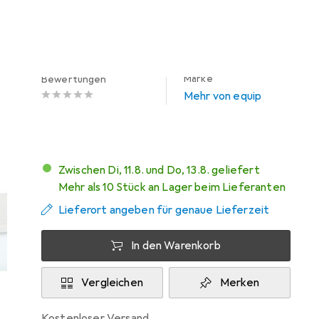
Schneller lieferbar
Angebot für
EUR
46,23
Marke
Bewertungen
Mehr von equip
Zwischen Di, 11.8. und Do, 13.8. geliefert
Mehr als 10 Stück an Lager beim Lieferanten
Lieferort angeben für genaue Lieferzeit
In den Warenkorb
Vergleichen
Merken
kostenloser Versand