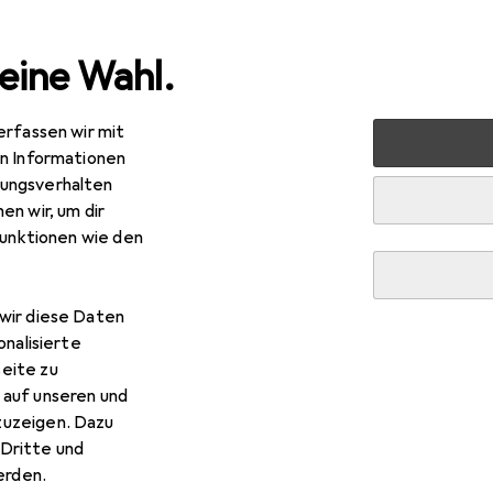
eine Wahl.
erfassen wir mit
 Zubehör
equip Patch Panel Desktop Cat.6 lichtgrau RAL 703
en Informationen
ungsverhalten
en wir, um dir
funktionen wie den
wir diese Daten
onalisierte
eite zu
 auf unseren und
zuzeigen. Dazu
Dritte und
rden.