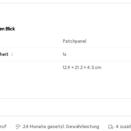
n Blick
Patchpanel
i
nheit
1x
12.9 x 21.2 x 4.5 cm
ruf
24 Monate gesetzl. Gewährleistung
4 zusä