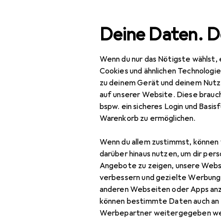
Suche
Deine Daten. D
Wenn du nur das Nötigste wählst, 
Navigation nach Kategorien
IT + Multimedia
Netzwerk
Server + Zubehör
Server
Gesamtsortiment
Cookies und ähnlichen Technologi
zu deinem Gerät und deinem Nutz
IT + Multimedia
auf unserer Website. Diese brauch
bspw. ein sicheres Login und Basis
Netzwerk
Warenkorb zu ermöglichen.
Server + Zubehör
Wenn du allem zustimmst, können 
Cartridge
darüber hinaus nutzen, um dir pers
Angebote zu zeigen, unsere Webs
Druckerserver
verbessern und gezielte Werbung
anderen Webseiten oder Apps an
Firewall
können bestimmte Daten auch an 
Server
Werbepartner weitergegeben we