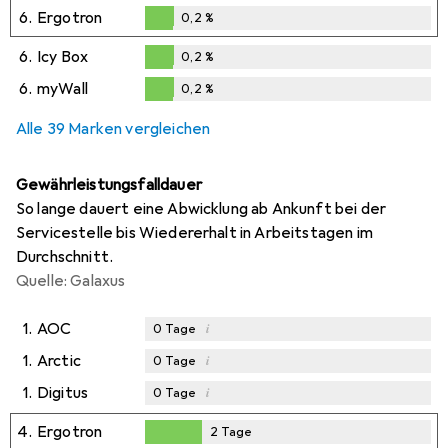
0,2
%
6.
Ergotron
0,2
%
0,2
%
6.
Icy Box
0,2
%
0,2
%
6.
myWall
0,2
%
0,2
%
Alle 39 Marken vergleichen
Gewährleistungsfalldauer
So lange dauert eine Abwicklung ab Ankunft bei der
Servicestelle bis Wiedererhalt in Arbeitstagen im
Durchschnitt.
Quelle: Galaxus
1.
AOC
i
0
Tage
1.
Arctic
i
0
Tage
1.
Digitus
i
0
Tage
4.
Ergotron
2
Tage