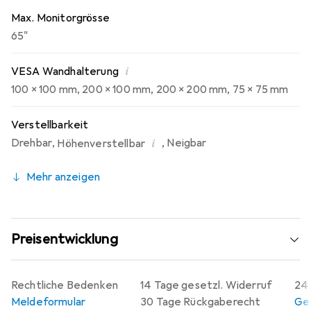
Max. Monitorgrösse
65"
i
VESA Wandhalterung
100 x 100 mm
,
200 x 100 mm
,
200 x 200 mm
,
75 x 75 mm
Verstellbarkeit
i
Drehbar
,
,
Neigbar
Höhenverstellbar
Mehr anzeigen
Preisentwicklung
Rechtliche Bedenken
14 Tage gesetzl. Widerruf
24 
Meldeformular
30 Tage Rückgaberecht
Gew