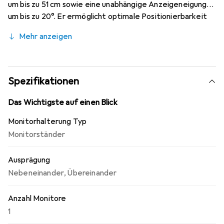
um bis zu 51 cm sowie eine unabhängige Anzeigeneigung
um bis zu 20°. Er ermöglicht optimale Positionierbarkeit
für sitzende und stehende Zuschauer in jeder Anwendung
Mehr anzeigen
und in jedem Bereich der Einrichtung. Die Constant Force
CF-Technologie ermöglicht eine gleichmässige und
mühelose Neige- und Höhenverstellung sowie einen
entsprechend einfachen Wechsel vom Landscape- in den
Spezifikationen
Portrait-Modus. Sie ist mit einer leichten Berührung
einstellbar, ganz ohne Knöpfe und Hebel. Das modulare
Das Wichtigste auf einen Blick
Kabelmanagement verdeckt und ordnet dabei die Kabel.
Monitorhalterung Typ
Monitorständer
Ausprägung
Nebeneinander
,
Übereinander
Anzahl Monitore
1