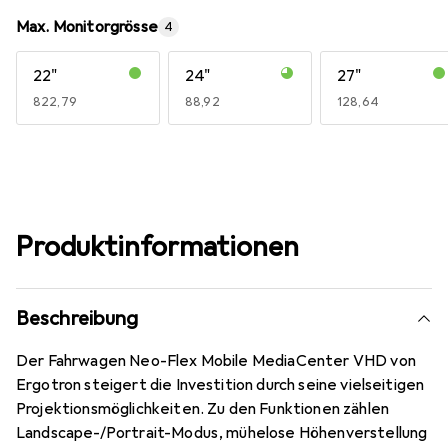
Max. Monitorgrösse
4
22"
24"
27"
EUR
822,79
EUR
88,92
EUR
128,64
Produktinformationen
Beschreibung
Der Fahrwagen Neo-Flex Mobile MediaCenter VHD von
Ergotron steigert die Investition durch seine vielseitigen
Projektionsmöglichkeiten. Zu den Funktionen zählen
Landscape-/Portrait-Modus, mühelose Höhenverstellung