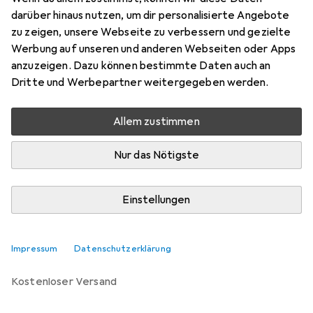
Boden, Tisch, 65"
darüber hinaus nutzen, um dir personalisierte Angebote
Preis in EUR inkl. MwSt.
zu zeigen, unsere Webseite zu verbessern und gezielte
Werbung auf unseren und anderen Webseiten oder Apps
Marke
Bewertungen
anzuzeigen. Dazu können bestimmte Daten auch an
Mehr von Ergotron
16
Dritte und Werbepartner weitergegeben werden.
Allem zustimmen
Zwischen Mo, 10.8. und Mi, 12.8. geliefert
Nur 2 Stück an Lager beim Lieferanten
Nur das Nötigste
Lieferort angeben für genaue Lieferzeit
Einstellungen
In den Warenkorb
Vergleichen
Merken
Impressum
Datenschutzerklärung
kostenloser Versand