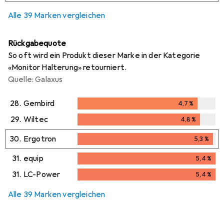
2
Tage
Alle 39 Marken vergleichen
Rückgabequote
So oft wird ein Produkt dieser Marke in der Kategorie
«Monitor Halterung» retourniert.
Quelle: Galaxus
28.
Gembird
4,7
%
4,7
%
29.
Wiltec
4,8
%
4,8
%
30.
Ergotron
5,3
%
5,3
%
31.
equip
5,4
%
5,4
%
31.
LC-Power
5,4
%
5,4
%
Alle 39 Marken vergleichen