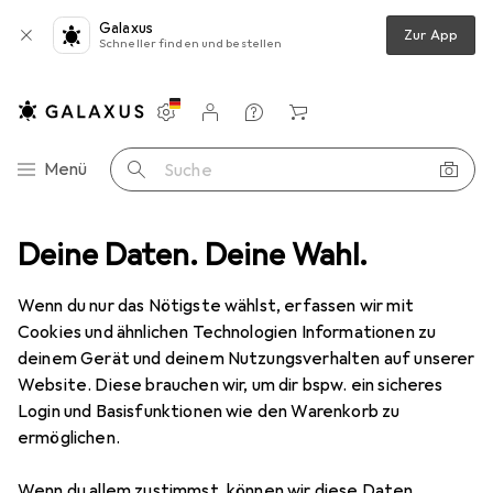
Galaxus
Zur App
Schneller finden und bestellen
Einstellungen
Kundenkonto
Vergleichslisten
Merklisten
Warenkorb
Navigation nach Kategorien
Menü
Suche
ays
Deine Daten. Deine Wahl.
Monitor Halterung
Ergotron Neo-Flex Mobile MediaCenter
Wenn du nur das Nötigste wählst, erfassen wir mit
Cookies und ähnlichen Technologien Informationen zu
15 Bilder
deinem Gerät und deinem Nutzungsverhalten auf unserer
Website. Diese brauchen wir, um dir bspw. ein sicheres
EUR
886,95
Login und Basisfunktionen wie den Warenkorb zu
Ergotron
Neo-Flex Mobile
ermöglichen.
MediaCenter
Wenn du allem zustimmst, können wir diese Daten