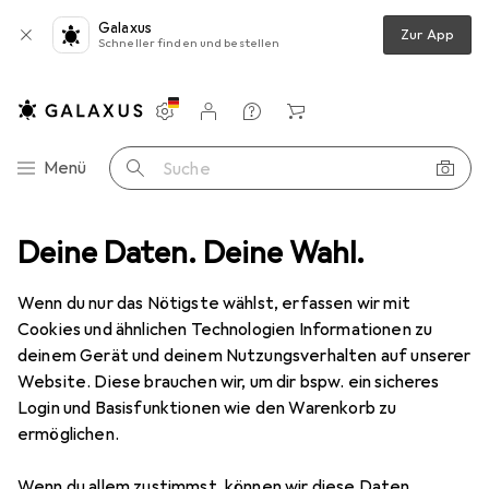
Galaxus
Zur App
Schneller finden und bestellen
Einstellungen
Kundenkonto
Vergleichslisten
Merklisten
Warenkorb
Navigation nach Kategorien
Menü
Suche
ichttechnik
Deine Daten. Deine Wahl.
Scheinwerfer
Eurolite LED CBB-2 COB RGB Leiste
Wenn du nur das Nötigste wählst, erfassen wir mit
Cookies und ähnlichen Technologien Informationen zu
9 Bilder
deinem Gerät und deinem Nutzungsverhalten auf unserer
Website. Diese brauchen wir, um dir bspw. ein sicheres
EUR
127,–
Login und Basisfunktionen wie den Warenkorb zu
Eurolite
LED CBB-2 COB RGB Leiste
ermöglichen.
30 W, LED
Wenn du allem zustimmst, können wir diese Daten