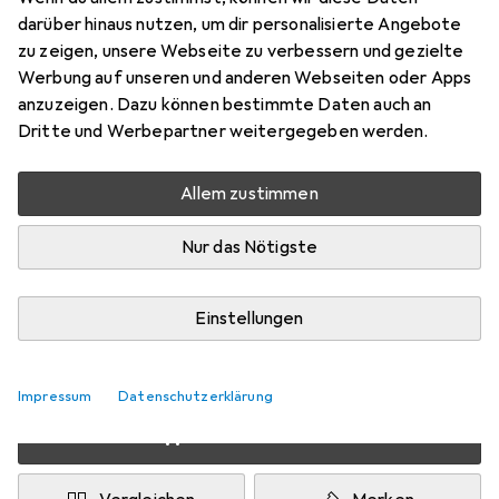
Preis in EUR inkl. MwSt.
darüber hinaus nutzen, um dir personalisierte Angebote
zu zeigen, unsere Webseite zu verbessern und gezielte
Schneller lieferbar
Werbung auf unseren und anderen Webseiten oder Apps
Angebot für
EUR
149,71
anzuzeigen. Dazu können bestimmte Daten auch an
Dritte und Werbepartner weitergegeben werden.
Marke
Bewertungen
Mehr von Eurolite
Allem zustimmen
Nur das Nötigste
Zwischen Sa, 15.8. und Fr, 21.8. geliefert
5 Stück an Lager beim Lieferanten
Einstellungen
Benachrichtigen, wenn schneller verfügbar
Lieferort angeben für genaue Lieferzeit
Impressum
Datenschutzerklärung
In den Warenkorb