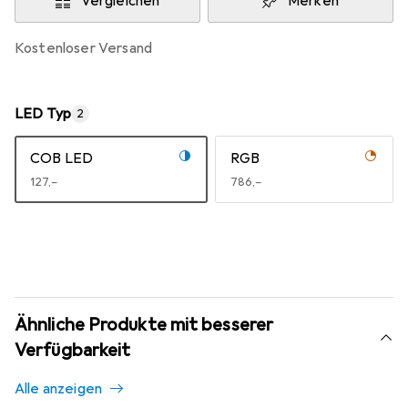
Vergleichen
Merken
kostenloser Versand
LED Typ
2
COB LED
RGB
EUR
127,–
EUR
786,–
Ähnliche Produkte mit besserer
Verfügbarkeit
Alle anzeigen