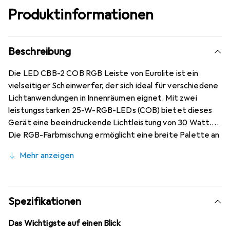
Produktinformationen
Beschreibung
Die LED CBB-2 COB RGB Leiste von Eurolite ist ein
vielseitiger Scheinwerfer, der sich ideal für verschiedene
Lichtanwendungen in Innenräumen eignet. Mit zwei
leistungsstarken 25-W-RGB-LEDs (COB) bietet dieses
Gerät eine beeindruckende Lichtleistung von 30 Watt.
Die RGB-Farbmischung ermöglicht eine breite Palette an
Farben, die durch die integrierten Showprogramme im
Mehr anzeigen
Auto- und Musikmodus ergänzt werden. Die Steuerung
erfolgt bequem über die mitgelieferte IR-
Fernbedienung oder über eine Steuereinheit mit einer 4-
stelligen LED-Anzeige. Die Leiste ist zudem kompatibel
Spezifikationen
mit dem QuickDMX-System von Eurolite, was eine
drahtlose Steuerung ermöglicht. Die Gerätekühlung
Das Wichtigste auf einen Blick