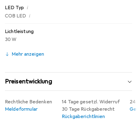
erfolgt durch einen Lüfter, was die Langlebigkeit des
i
LED Typ
Produkts unterstützt. Die LED CBB-2 COB RGB Leiste
i
COB LED
ist somit eine ausgezeichnete Wahl für alle, die eine
flexible und leistungsstarke Lichtlösung suchen.
Lichtleistung
30 W
Mehr anzeigen
Preisentwicklung
Rechtliche Bedenken
14 Tage gesetzl. Widerruf
24 
Meldeformular
30 Tage Rückgaberecht
Gew
Rückgaberichtlinien