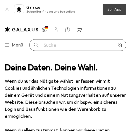
Galaxus
Zur App
Schneller finden und bestellen
Einstellungen
Kundenkonto
Vergleichslisten
Merklisten
Warenkorb
Navigation nach Kategorien
Menü
Suche
echnik
Deine Daten. Deine Wahl.
Nebelmaschine
Eurolite WLF-2500 Water Low Fog PRO
Wenn du nur das Nötigste wählst, erfassen wir mit
Cookies und ähnlichen Technologien Informationen zu
10 Bilder
deinem Gerät und deinem Nutzungsverhalten auf unserer
Website. Diese brauchen wir, um dir bspw. ein sicheres
EUR
1794,56
Login und Basisfunktionen wie den Warenkorb zu
Eurolite
WLF-2500 Water Low Fog
ermöglichen.
PRO
Wenn du allem zustimmst, können wir diese Daten