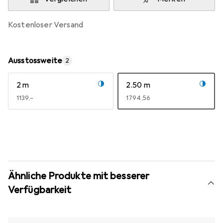
kostenloser Versand
Ausstossweite
2
2 m
2.50 m
EUR
1139,–
EUR
1794,56
Ähnliche Produkte mit besserer
Verfügbarkeit