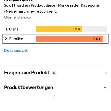
So oft wird ein Produkt dieser Marke in der Kategorie
«Nebelmaschine» retourniert.
Quelle: Galaxus
1.
Ulanzi
1,8
%
1,8
%
2.
Eurolite
2,6
%
2,6
%
i
Ungenügende Daten
Detailansicht
Fragen zum Produkt
0
Produktbewertungen