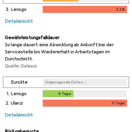
3.
Lensgo
3,3
%
3,3
%
Detailansicht
Gewährleistungsfalldauer
So lange dauert eine Abwicklung ab Ankunft bei der
Servicestelle bis Wiedererhalt in Arbeitstagen im
Durchschnitt.
Quelle: Galaxus
i
Eurolite
Ungenügende Daten
1.
Lensgo
4
Tage
4
Tage
2.
Ulanzi
11
Tage
11
Tage
Detailansicht
Rückgabequote