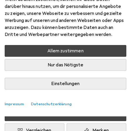
Preis in EUR inkl. MwSt.
darüber hinaus nutzen, um dir personalisierte Angebote
zu zeigen, unsere Webseite zu verbessern und gezielte
Schneller lieferbar
Werbung auf unseren und anderen Webseiten oder Apps
Angebot für
EUR
1986,13
anzuzeigen. Dazu können bestimmte Daten auch an
Dritte und Werbepartner weitergegeben werden.
Bewertungen
Allem zustimmen
Nur das Nötigste
Zwischen Do, 20.8. und Do, 27.8. geliefert
5 Stück an Lager beim Lieferanten
Benachrichtigen, wenn schneller verfügbar
Einstellungen
Lieferort angeben für genaue Lieferzeit
Impressum
Datenschutzerklärung
In den Warenkorb
Vergleichen
Merken