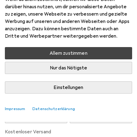
Preis in EUR inkl. MwSt.
darüber hinaus nutzen, um dir personalisierte Angebote
zu zeigen, unsere Webseite zu verbessern und gezielte
Marke
Bewertungen
Werbung auf unseren und anderen Webseiten oder Apps
Mehr von Festo
anzuzeigen. Dazu können bestimmte Daten auch an
Dritte und Werbepartner weitergegeben werden.
Zwischen Di, 1.9. und Di, 8.9. geliefert
Allem zustimmen
9 Stück an Lager beim Lieferanten
Benachrichtigen, wenn schneller verfügbar
Nur das Nötigste
Lieferort angeben für genaue Lieferzeit
Einstellungen
In den Warenkorb
Impressum
Datenschutzerklärung
Vergleichen
Merken
kostenloser Versand