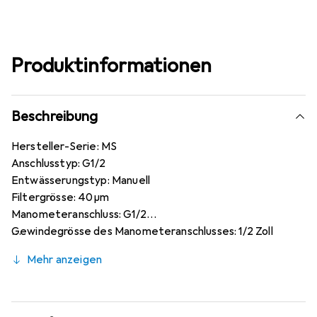
Produktinformationen
Beschreibung
Hersteller-Serie: MS
Anschlusstyp: G1/2
Entwässerungstyp: Manuell
Filtergrösse: 40µm
Manometeranschluss: G1/2
Gewindegrösse des Manometeranschlusses: 1/2 Zoll
Gewindegrösse des Anschlusses: 1/2 Zoll
Mehr anzeigen
Maximaler Betriebsdruck: 18 bar
Maximale Umgebungstemperatur: +50°C
Minimale Prozesstemperatur: 0°C
Minimale Betriebsdruck: 0,8 bar