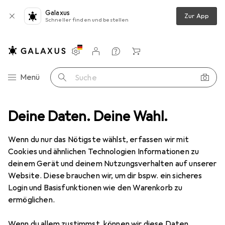
Galaxus
Zur App
Schneller finden und bestellen
Einstellungen
Kundenkonto
Vergleichslisten
Merklisten
Warenkorb
Navigation nach Kategorien
Menü
Suche
ikzubehör + Gehäuse
Deine Daten. Deine Wahl.
Festo G1/2" 0.5-12 bar F/R with On/Off Valve
Wenn du nur das Nötigste wählst, erfassen wir mit
Cookies und ähnlichen Technologien Informationen zu
2 Bilder
deinem Gerät und deinem Nutzungsverhalten auf unserer
Website. Diese brauchen wir, um dir bspw. ein sicheres
EUR
709,37
Login und Basisfunktionen wie den Warenkorb zu
Festo
G1/2" 0.5-12 bar F/R with
ermöglichen.
On/Off Valve
Wenn du allem zustimmst, können wir diese Daten