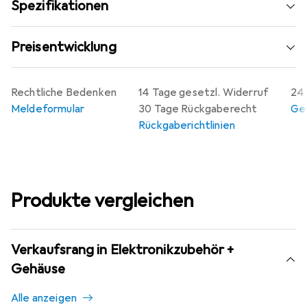
Spezifikationen
Minimale Umgebungstemperatur: 0°C
Preisentwicklung
Rechtliche Bedenken
14 Tage gesetzl. Widerruf
24 
Meldeformular
30 Tage Rückgaberecht
Gew
Rückgaberichtlinien
Produkte vergleichen
Verkaufsrang in Elektronikzubehör +
Gehäuse
Alle anzeigen